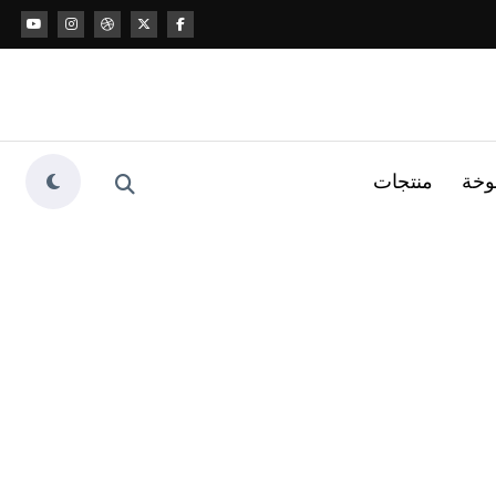
وخة
منتجات