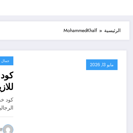
الرئيسية
MohammedKhalf
جمال
مايو 13, 2026
للاز
الرجال
f