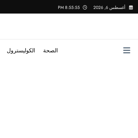
لتجاوز
أغسطس 6, 2026
8:55:56 PM
لى
لمحتوى
الصحة
الكوليسترول