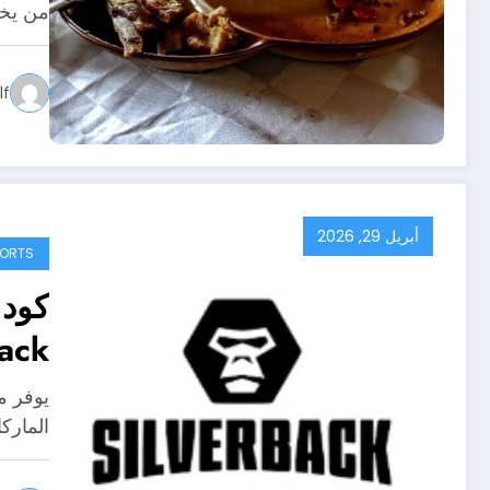
من يخ
f
أبريل 29, 2026
PORTS
كود
back
يوفر م
المارك