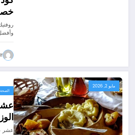
خصم
روفتيك
وأفضل 
f
مايو 2, 2026
الصحة
عشر 
الوز
عشر عا