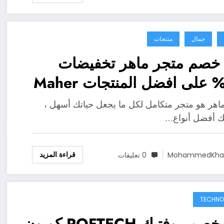
جمال
منتجات
خصم متجر ماهر تخفيضات
40% على افضل المنتجات Maher
St
اهر هو متجر متكامل لكل ما يجعل حياتك أسهل ،
ك أفضل أنواع…
قراءة المزيد
MohammedKhal
0 تعليقات
TECHNO
كود خصم روفتيك ROFTECH كوبون