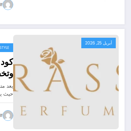
f
أبريل 25, 2026
ESTYLE
وتخفيض
يعد مت
حيث يمتلك نحو
f