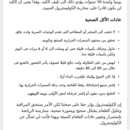
يوميا ولمدة 10 سنوات يؤدى ذلك الى تليف الكبد، وهذا يعنى أن الكبد
لن يكون قادرا على محاربة الكوليسترول السيئ.
عادات الأكل الصحية
لا تذهب الى المتجر أو المطاعم التى تقدم الوجبات السرية وانت جائع.
تحقق من محتوى السعرات الحرارية للمنتج وتكوينه.
تناول وجباتك بكميات قليلة حتى لو وصلت الى 5 أو 6 مرات فى اليوم
ولكن بكميات قليلة جدا.
انهض من على الطاولة وانت جائع قليلا فسوف يأتى الشعور بالشبع فى
خلال من 20 الى 30 دقيقة.
إذا كان الجوع يؤلمك فإشرب الماء أولا .
إشتر جميع إحتياجاتك وفقا للقائمة وحدد بدقة السعرات الحرارية بها.
الطبخ بدون دهون أو إشتر فرشاة لدهن الأوانى ب
زيت
الزيتون
.
إن الكوليسترول يؤثر حقا على صحتنا لكن الأمر يستحق المراقبة
وتناول الطعام بشكل صحيح وبصورة صحية، ممارسة الرياضة
بإستمرار وتغيير عادات الطعام السيئة وبهذا فأنت لن تسأل عن
الكوليسترول.