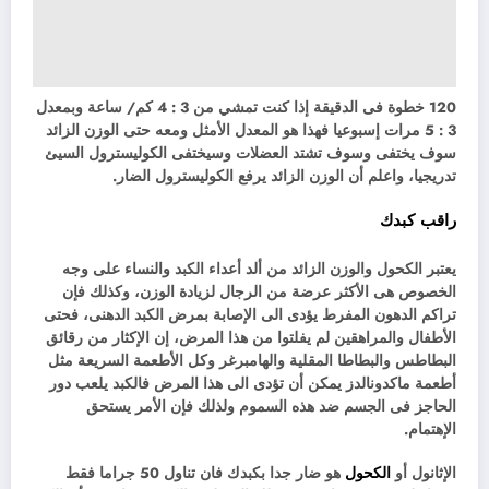
120 خطوة فى الدقيقة إذا كنت تمشي من 3 : 4 كم/ ساعة وبمعدل
3 : 5 مرات إسبوعيا فهذا هو المعدل الأمثل ومعه حتى الوزن الزائد
سوف يختفى وسوف تشتد العضلات وسيختفى الكوليسترول السيئ
تدريجيا، واعلم أن الوزن الزائد يرفع الكوليسترول الضار.
راقب كبدك
يعتبر الكحول والوزن الزائد من ألد أعداء الكبد والنساء على وجه
الخصوص هى الأكثر عرضة من الرجال لزيادة الوزن، وكذلك فإن
تراكم الدهون المفرط يؤدى الى الإصابة بمرض الكبد الدهنى، فحتى
الأطفال والمراهقين لم يفلتوا من هذا المرض، إن الإكثار من رقائق
البطاطس والبطاطا المقلية والهامبرغر وكل الأطعمة السريعة مثل
أطعمة ماكدونالدز يمكن أن تؤدى الى هذا المرض فالكبد يلعب دور
الحاجز فى الجسم ضد هذه السموم ولذلك فإن الأمر يستحق
الإهتمام.
الإثانول أو
الكحول
هو ضار جدا بكبدك فان تناول 50 جراما فقط