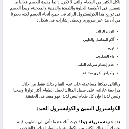
نأكل الكثير من الطعام والتى لا تكون دائما مفيدة للجسم فغالبا ما
ننغمس فى الأطعمة الحلوة واللذيذة والدهنية والمدخنة، ويبدأ الجسم
فى توزيع هذا الكوليسترول الزائد فى جميع أنحاء الجسم لكنه يحذرنا
من أن هذا غير ضرورى ويعطى إشارات فى شكل :
الوزن الزائد.
آلام المفاصل والظهر.
تورم.
داء السكرى.
عدم إنتظام ضربات القلب.
وأمراض أخرى مختلفة.
وبالتالى يمكننا مساعدته على عدم القيام بذلك فقط من خلال
مراجعة عاداته، على سبيل المثال: لجعل الطعام أكثر توازنا وصحيا
وليس لذيذا فإن كل طعام ليس لذيذا فهو مفيد فى الحقيقة.
الكولسترول السيئ والكوليسترول الجيد:
هذه حقيقة معروفة جيدا
؛ حيث أنك عتدما تأتى الى الطبيب فإنه
يخبرك أن هناك الكثير من الكوليسترول الضار لديك، فالشخص