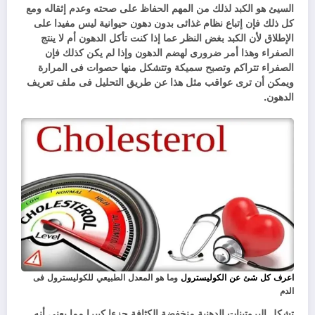
السيئ هو الكبد لذلك من المهم الحفاظ على صحته وعدم إثقاله ومع
كل ذلك فإن إتباع نظام غذائى بدون دهون حيوانية ليس مفيدا على
الإطلاق لأن الكبد بغض النظر عما إذا كنت تأكل الدهون أم لا ينتج
الصفراء وهذا أمر ضرورى لهضم الدهون وإذا لم يكن كذلك فإن
الصفراء تتراكم وتصبح سميكة وتتشكل منها حصوات فى المرارة
ويمكن أن ترى عواقب مثل هذا عن طريق التحليل فى ملف تعريف
الدهون.
اعرف كل شئ عن الكوليسترول
وما هو المعدل الطبيعي للكوليسترول فى
الدم
تشكل البروتينات الدهنية منخفضة الكثافة جزءا كبيرا مما يعنى أنه