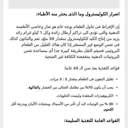
اضرار الكوليسترول وما الذى يحذر منه الأطباء:
إن الإفراط فى تناول الطعام بوجه عام هو ضار وخاصى الأطعمة
الدهنية والتى تؤدى الى تراكم أرطال زائدة وكل 1 كيلو غرام زائد
يزيد من إنتاج الكبد للكوليسترول بمقدار 20 ملغ، نعم والنباتون كذلك
فى نفس الوضع غير المستقر إذا كان هناك القليل من الطعام
البروتينى فسيتم النقل بطريقة كبيرة جدا أى بمساعدة نفس
البروتينات الدهنية منخفضة الكثافة غير الصحية
قواعد التغذية بعد سن الـ 45 عاما:
تقليل الدهون فى الطعام بمقدار 2 : 3 مرات.
يجب أن يكون 70% من نظامك الغذائى من الخضار و
الفاكهة
.
الكربوهيدرات المعقدة وليست الحلويات.
30 % من الوجبات لابد أن تأتى من الأسماك ومنتجات الألبان وبدرجة أقل
اللحوم
.
القواعد العامة للتغذية السليمة: