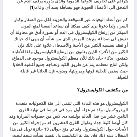
يتراكم على تجاويف الأوعية الدموية والذى بدوره يوقف الدم عن
التدفق الى الأعضاء الحيوية فهو ببساطة يسد أى وعاء.(
1
)
كم من أعداد الوفيات غير المتوقعة والحزينة لكل من الصغار وكبار
السن، ولذا دعونا نرى كيف يمكننا أن نساعد أنفسنا لمنع الموت
المبكر من إرتفاع الكوليسترول فى الدم أو بصورة أدق هو محاولة أن
تعيش فى صداقة مع هذا المرض الذى من شأنه أن ينهى لك حياتك
أو تفقد بسسبه الكثير من الأحبة والأصدقاء، علاوة على ذلك فإن
الكثير من الأفراد الذين يعانون من إرتفاع الكوليسترول وفقا للأطباء
يتمتعون بذكاء حاد، ذلك للأن معظم الكوليسترول موجود فى الدماغ،
ولكن انتاج معظمه يتم عن طريق الكبد وتحتاجه جميع أغشية الخلايا
حيث يضمن للخلية قوتها ومرونتها، وبدونه فإن الخلايا غير قابلة
للحياة.
من مكتشف الكوليسترول؟
الكوليسترول هو هذه المادة التى تنتمى الى فئة الكحوليات متعددة
الهيدروكسيل، وقد تم عزله أول مرة فى فرنسا فى نهاية القرن
الثامن عشر من قبل العالم بوليتييه دى لاس من حصوات المرارة وقد
كان أبيضا كثيفا جدا، وطوال القرن العشرين قد تم إجراء الكثير من
الأبحاث حول الكوليسترول وقد تم منح حوالى 13 جائزة نوبل فى هذا
المجال، ومع ذلك فإن نظرية الكوليسترول نفسها نشأت نتيجة لبحث