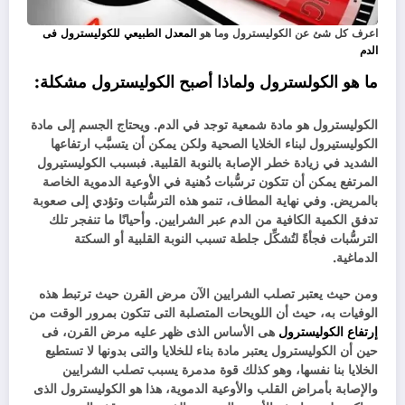
اعرف كل شئ عن الكوليسترول وما هو
المعدل الطبيعي للكوليسترول فى
الدم
ما هو الكولسترول ولماذا أصبح الكوليسترول مشكلة:
الكوليسترول هو مادة شمعية توجد في الدم. ويحتاج الجسم إلى مادة
الكوليستيرول لبناء الخلايا الصحية ولكن يمكن أن يتسبَّب ارتفاعها
الشديد في زيادة خطر الإصابة بالنوبة القلبية. فبسبب الكوليستيرول
المرتفع يمكن أن تتكون ترسُّبات دُهنية في الأوعية الدموية الخاصة
بالمريض. وفي نهاية المطاف، تنمو هذه الترسُّبات وتؤدي إلى صعوبة
تدفق الكمية الكافية من الدم عبر الشرايين. وأحيانًا ما تنفجر تلك
الترسُّبات فجأةً لتُشكِّل جلطة تسبب النوبة القلبية أو السكتة
الدماغية.
ومن حيث يعتبر تصلب الشرايين الآن مرض القرن حيث ترتبط هذه
الوفيات به، حيث أن اللويحات المتصلبة التى تتكون بمرور الوقت من
إرتفاع الكوليسترول
هى الأساس الذى ظهر عليه مرض القرن، فى
حين أن الكوليسترول يعتبر مادة بناء للخلايا والتى بدونها لا تستطيع
الخلايا بنا نفسها، وهو كذلك قوة مدمرة يسبب تصلب الشرايين
والإصابة بأمراض القلب والأوعية الدموية، هذا هو الكوليسترول الذى