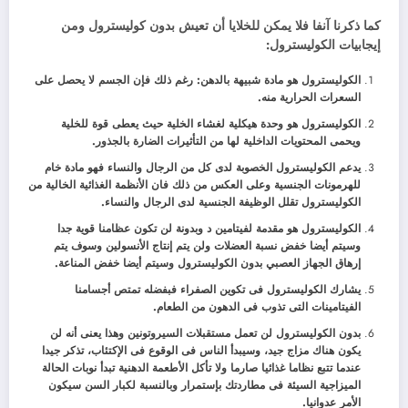
كما ذكرنا آنفا فلا يمكن للخلايا أن تعيش بدون كوليسترول ومن
إيجابيات الكوليسترول:
الكوليسترول هو مادة شبيهة بالدهن: رغم ذلك فإن الجسم لا يحصل على
السعرات الحرارية منه.
الكوليسترول هو وحدة هيكلية لغشاء الخلية حيث يعطى قوة للخلية
ويحمى المحتويات الداخلية لها من التأثيرات الضارة بالجذور.
يدعم الكوليسترول الخصوبة لدى كل من الرجال والنساء فهو مادة خام
للهرمونات الجنسية وعلى العكس من ذلك فان الأنظمة الغذائية الخالية من
الكوليسترول تقلل الوظيفة الجنسية لدى الرجال والنساء.
الكوليسترول هو مقدمة لفيتامين د وبدونة لن تكون عظامنا قوية جدا
وسيتم أيضا خفض نسبة العضلات ولن يتم إنتاج الأنسولين وسوف يتم
إرهاق الجهاز العصبي بدون الكوليسترول وسيتم أيضا خفض المناعة.
يشارك الكوليسترول فى تكوين الصفراء فبفضله تمتص أجسامنا
الفيتامينات التى تذوب فى الدهون من الطعام.
بدون الكوليسترول لن تعمل مستقبلات السيروتونين وهذا يعنى أنه لن
يكون هناك مزاج جيد، وسيبدأ الناس فى الوقوع فى الإكتئاب، تذكر جيدا
عندما تتبع نظاما غذائيا صارما ولا تأكل الأطعمة الدهنية تبدأ نوبات الحالة
الميزاجية السيئة فى مطاردتك بإستمرار وبالنسبة لكبار السن سيكون
الأمر عدوانيا.