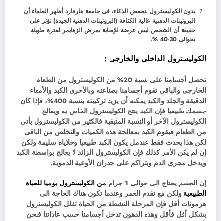
بدون الكوليسترول ينخفض الذكاء، فى جامعة هارفارد أظهر العلماء أن
البروتينات الدهنية عالية الكثافة (البروتينات الدهنية الجيدة) تؤثر على
حقيقة أن الشخص ليس عرضة للإصابة بمرض الزهايمر لفترة طويلة
بحوالى 30-40 %.
الكوليسترول الداخلى والخارجى :
تحصل أجسامنا على نسبة 20% من الكوليسترول من الطعام
الخارجى والباقى تقوم أجسامنا بصناعته وبالأحرى الكبد والأمعاء
الدقيقة والجلد والكبد يمكنه أن يزيد تركيبته بنسبة 400%، فإذا كان
جسمك طبيعيا فإن الكبد ينتج الكوليسترول الخاص به ويعالج
الكوليسترول الآخر أو النسبة المتبقية فالكثير من الكوليسترول يأتى
من الطعام فيقوم الكبد بمعالجة هذه الكميات والتخلص من الباقى
لكن هذا يحدث فقط عندمل يكون الكبد طبيعيا وخلاياه سليمة ولكن
إن لم يكن الأمر كذلك فإن الكوليسترول الزائد لا يعالج بواسطة الكبد
ويدخل مجرى الدم ويتراكم على جدران الأوعية الدموية.
إن الجسم يحتاج الى حوالى 1 جرام
من الكوليسترول يوميا للحياة
الطبيعية
ولكن مع تقدم العمر وعندما تكون هناك الحاجة الى
هرمونات أقل فإن المرحلة النشطة من الحياة تقلل الكوليسترول
بشكل أقل فأقل وهذه الدهون تدخل أجسامنا حسب عاداتنا فنحن