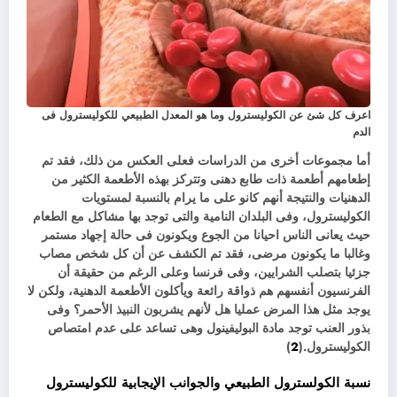
اعرف كل شئ عن الكوليسترول وما هو المعدل الطبيعي للكوليسترول فى
الدم
أما مجموعات أخرى من الدراسات فعلى العكس من ذلك، فقد تم
إطعامهم أطعمة ذات طابع دهنى وتتركز بهذه الأطعمة الكثير من
الدهنيات والنتيجة أنهم كانو على ما يرام بالنسبة لمستويات
الكوليسترول، وفى البلدان النامية والتى توجد بها مشاكل مع الطعام
حيث يعانى الناس احيانا من الجوع ويكونون فى حالة إجهاد مستمر
وغالبا ما يكونون مرضى، فقد تم الكشف عن أن كل شخص مصاب
جزئيا بتصلب الشرايين، وفى فرنسا وعلى الرغم من حقيقة أن
الفرنسيون أنفسهم هم ذواقة رائعة ويأكلون الأطعمة الدهنية، ولكن لا
يوجد مثل هذا المرض عمليا هل لأنهم يشربون النبيذ الأحمر؟ وفى
بذور العنب توجد مادة البوليفينول وهى تساعد على عدم امتصاص
الكوليسترول.(
2
)
نسبة الكولسترول الطبيعي والجوانب الإيجابية للكوليسترول