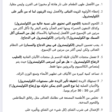
من الأفضل طهى الطعام على نار هادئة أو مخبوزا فى الفرن وليس مقليا.
إعطاء الأولوية لل
زيت النباتى
والأفضل
زيت الزيتون لما له من تأثير على
الكوليسترول
.
اللحوم الدهنية (
اللحوم التي تحتوي على نسبة عالية من الكولسترول
)
وكذلك الدهون الحمراء ومنها لحم الضأن ولحم البقر ولا تأكل أكثر من
مرتين فى الإسبوع فمن الأفضل إستبدالها بالأسماك (
هل من الممكن أكل
السمك مع الكوليسترول؟
) والدواجن (
الكوليسترول في الدجاج
).
يجب تضمين البيض (
الكوليسترول في بيض الدجاج والسمان
) فى النظام
الغذائى ولكن ليس أكثر من مرتين فى الإسبوع.
لا تفضل منتجات الألبان قليلة الدسم بل منتجات الألبان العادية (
الحليب
لارتفاع الكوليسترول – هل هو آمن لمرضى الكوليسترول
) حيث يتم
إمتصاص الكالسيوم والبروتين منها فقط.
تساعد كمية كبيرة من الألياف فى تطهير الأمعاء وتمنع الوزن الزائد.
لا تستهلك الزبدة (
حقيقة تأثير الزبدة على مستويات الكوليسترول
)
والأجبان الصلبة (
ما نوع الجبن الذى يمكن تناوله مع إرتفاع الكوليسترول
؟)
أكثر من 20 : 30 جرام يوميا.
تخلص من الأطعمة المصنعة فى نظامك الغذائى مثل رقائق البطاطس
واللحوم المدخنة.
الإعتدال فى شرب الشاى (كل شيء عن الشاي وتأثيره على