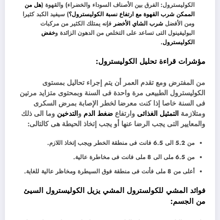
الكوليسترول: الفرق بين الأصناف السوداء والخضراء) والقهوة (
هل من
الممكن شرب القهوة مع ارتفاع نسبة الكوليسترول؟
) سيفيد الكبد كثيرا
ومن الأفضل
شرب الشاي الأخضر
فإنه يمتلك الكثير من مركبات
البوليفينول التى تساعد على التخلص من الدهون الزائدة و
خفض
الكوليسترول
.
مؤشرات قراءة تحليل الكوليسترول:
من المفترض ومع تقدم العمر أن يتم إجراء تحاليل بمستوى
الكوليسترول الطبيعى مرة واحدة فى السنة وبمحتوى متزايد مرتين
فى السنة خاصا إذا كنت معرضا لخطر الإصابة بمرض السكرى
ومتلازمة
التمثيل الغذائى
وارتفاع
ضغط الدم
و
التدخين
وما الى ذلك
والمعايير التى يجب الرضا عنها أو يجب إتخاذ الحيطة هى كالتالى:
من 5.2 الى 6.5 فانت فى منطقة الخطر ويجب إتخاذ اللازم.
من 6.5 ملى الى 8 ملى فانت فى مخاطرة عالية.
أعلى من 8 ملى فأنت فى منطقة فوق السيطرة ومخاظر عالية للغاية.
فوائد المشي للكولسترول المشي يزيل الكوليسترول السيئ
من الجسم: