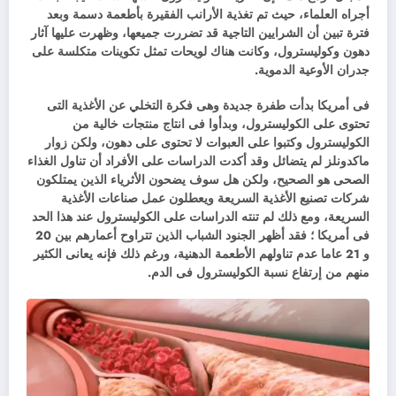
أجراه العلماء، حيث تم تغذية الأرانب الفقيرة بأطعمة دسمة وبعد
فترة تبين أن الشرايين التاجية قد تضررت جميعها، وظهرت عليها آثار
دهون وكوليسترول، وكانت هناك لويحات تمثل تكوينات متكلسة على
جدران الأوعية الدموية.
فى أمريكا بدأت طفرة جديدة وهى فكرة التخلي عن الأغذية التى
تحتوى على الكوليسترول، وبدأوا فى انتاج منتجات خالية من
الكوليسترول وكتبوا على العبوات لا تحتوى على دهون، ولكن زوار
ماكدونلز لم يتضائل وقد أكدت الدراسات على الأفراد أن تناول الغذاء
الصحى هو الصحيح، ولكن هل سوف يضحون الأثرياء الذين يمتلكون
شركات تصنيع الأغذية السريعة ويعطلون عمل صناعات الأغذية
السريعة، ومع ذلك لم تنته الدراسات على الكوليسترول عند هذا الحد
فى أمريكا ؛ فقد أظهر الجنود الشباب الذين تتراوح أعمارهم بين 20
و 21 عاما عدم تناولهم الأطعمة الدهنية، ورغم ذلك فإنه يعانى الكثير
منهم من إرتفاع نسبة الكوليسترول فى الدم.