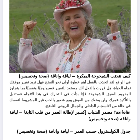
كيف نتجنب الشيخوخة المبكرة – لياقة واناقة (صحة وتخسيس)
في الواقع لقد اتخذت بالفعل أهم خطوة أولى نحو النضج فهل تريد تغيير موقفك
تجاه الحياة، هل قررت بالفعل أنك مستعد للتغيير فسيولوجيًا ونفسيًا بما يتجاوز
المفهوم الضيق للشيخوخة فإذا بدأت في التحرك في هذا الاتجاه فستقبل
بالتأكيد عمرك ولن يمنعك من العيش ومع شعور بالحب غير المشروط لنفسك
في حالة من الانسجام الداخلي والجمال الروحي الناضج.
Taxifolin مصدر الشباب إكسير لإطالة العمر من قلب التايغا – لياقة
واناقة (صحة وتخسيس)
جدول الكولسترول حسب العمر – لياقة واناقة (صحة وتخسيس)