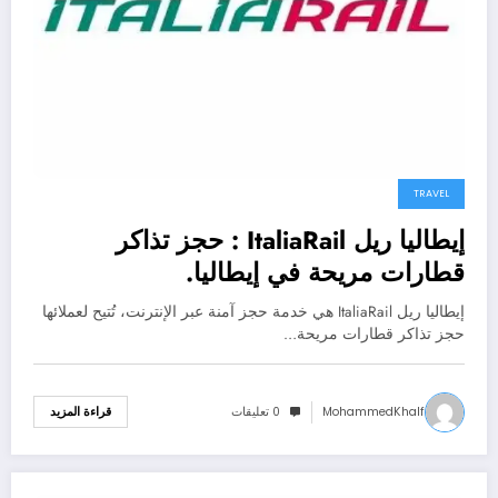
TRAVEL
إيطاليا ريل ItaliaRail : حجز تذاكر
قطارات مريحة في إيطاليا.
إيطاليا ريل ItaliaRail هي خدمة حجز آمنة عبر الإنترنت، تُتيح لعملائها
حجز تذاكر قطارات مريحة…
MohammedKhalf
0 تعليقات
قراءة المزيد