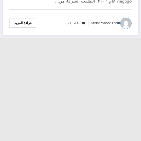
viagogo عام ٢٠٠٦. انطلقت الشركة من…
MohammedKhalf
0 تعليقات
قراءة المزيد