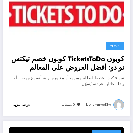
TRAVEL
كوبون TicketsToDo كوبون خصم تيكتس
تو دو: أفضل العروض على المعالم
السياحية والجولات والمنتزهات الترفيهية
سواء كنت تخطط لعطلة مميزة، أو مغامرة نهاية أسبوع ممتعة، أو
وتجارب السفر حول العالم
رحلة عائلية شيقة، يُسهّل…
MohammedKhalf
0 تعليقات
قراءة المزيد