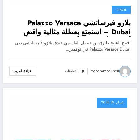
TRAVEL
بلازو فيرساتشي Palazzo Versace
Dubai – استمتع بعطلة مثالية واقضِ
أجمل الأوقات مع أحبائك
افتتح الشيخ طارق بن فيصل القاسمي فندق بلازو فيرساتشي دبي
Palazzo Versace Dubai في نوفمبر…
MohammedKhalf
0 تعليقات
قراءة المزيد
فبراير 19, 2026