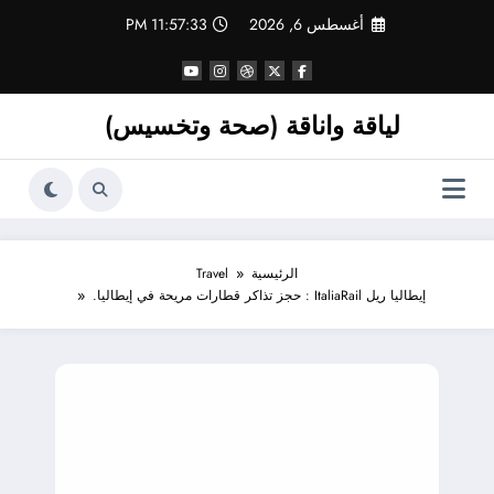
لتجاوز
أغسطس 6, 2026
11:57:33 PM
لى
لمحتوى
لياقة واناقة (صحة وتخسيس)
الرئيسية
Travel
إيطاليا ريل ItaliaRail : حجز تذاكر قطارات مريحة في إيطاليا.