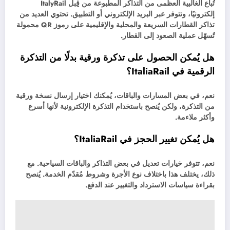
تُباع الغالبية العظمى من التذاكر المطبوعة من قِبل ItalyRail
إلكترونيًا، وتتوفر عبر البريد الإلكتروني أو التطبيق. تحتوي العديد من
تذاكر القطارات السريعة والمحلية والإقليمية على رموز QR محمولة
تُسهّل عملية الصعود إلى القطار.
هل يُمكن الحصول على تذكرة ورقية بدلًا من التذكرة
الرقمية في ItaliaRail؟
نعم، في بعض المسارات والباقات، يُمكنك اختيار إرسال نسخة ورقية
من التذكرة، ولكن يُنصح باستخدام التذكرة الإلكترونية لأنها أسرع
وأكثر ملاءمة.
هل يُمكن تغيير الحجز في ItaliaRail؟
نعم، تتوفر خيارات تعديل في بعض التذاكر والباقات السياحية. مع
ذلك، يختلف هذا باختلاف نوع الأجرة وشروط مُقدّم الخدمة. يُنصح
بقراءة سياسات الاسترداد والتغيير عند الدفع.