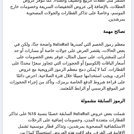
السفر مثل عطلات الربيع والصيف والشتاء. كما تتوفر عروض
العطلات، بالإضافة إلى عروض التخفيضات السريعة وخصومات خارج
الموسم، وخاصةً على تذاكر القطارات والجولات المصحوبة
بمرشدين.
نصائح مهمة
معظم رموز الخصم التي تُصدرها ItaliaRail واضحة جدًا، ولكن في
بعض الحالات، يقتصر العرض على جولات خاصة أو مسارات أو حد
أدنى للمشتريات. على سبيل المثال، تتوفر بعض الخصومات على
أسعار الباقات (الكومبو) أو الحجوزات التي تتجاوز سعرًا محددًا على
القطارات. كما لا يُمكن دمج معظم الرموز الترويجية مع عروض
أخرى، ويجب استخدامها جميعًا خلال فترة الصلاحية. احرص دائمًا
على قراءة شروط الدفع الخاصة برمزك، وتأكد من إجراء الحجوزات
عبر الموقع الرسمي أو الرابط المُعتمد.
الرموز السابقة مشمولة
شملت بعض عروض ItaliaRail السابقة خصمًا بنسبة 15% على تذاكر
القطارات متعددة المدن، وخصومات إضافية على الرحلات
الاستكشافية المصحوبة بمرشدين، وتذاكر قطار موسمية تشمل
الإقامة في الغرف. وقد لاقت هذه العروض استحسانًا كبيرًا من