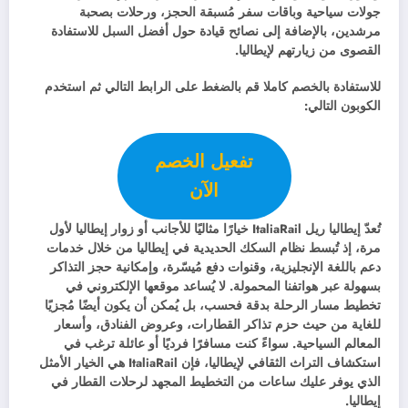
جولات سياحية وباقات سفر مُسبقة الحجز، ورحلات بصحبة
مرشدين، بالإضافة إلى نصائح قيادة حول أفضل السبل للاستفادة
القصوى من زيارتهم لإيطاليا.
للاستفادة بالخصم كاملا قم بالضغط على الرابط التالي ثم استخدم
الكوبون التالي:
تفعيل الخصم
الآن
تُعدّ إيطاليا ريل ItaliaRail خيارًا مثاليًا للأجانب أو زوار إيطاليا لأول
مرة، إذ تُبسط نظام السكك الحديدية في إيطاليا من خلال خدمات
دعم باللغة الإنجليزية، وقنوات دفع مُيسّرة، وإمكانية حجز التذاكر
بسهولة عبر هواتفنا المحمولة. لا يُساعد موقعها الإلكتروني في
تخطيط مسار الرحلة بدقة فحسب، بل يُمكن أن يكون أيضًا مُجزيًا
للغاية من حيث حزم تذاكر القطارات، وعروض الفنادق، وأسعار
المعالم السياحية. سواءً كنت مسافرًا فرديًا أو عائلة ترغب في
استكشاف التراث الثقافي لإيطاليا، فإن ItaliaRail هي الخيار الأمثل
الذي يوفر عليك ساعات من التخطيط المجهد لرحلات القطار في
إيطاليا.