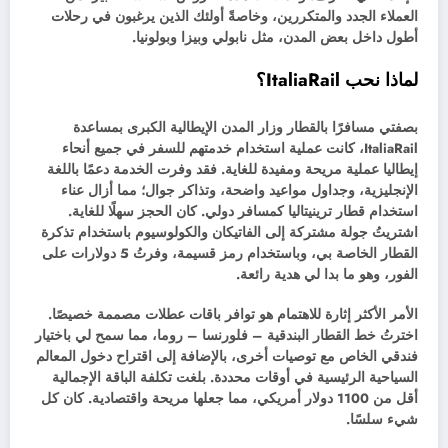
العملاء الجدد والمتكررين، وخاصةً أولئك الذين يرغبون في رحلات
أطول داخل بعض المدن، مثل نابولي وبيزا وبولونيا.
لماذا نحب ItaliaRail؟
بصفتي مسافرًا بالقطار وزار المدن الإيطالية الكبرى بمساعدة
ItaliaRail، كانت عملية استخدام خدمتهم للسفر في جميع أنحاء
إيطاليا عملية مريحة ومفيدة للغاية. فقد وفرت الخدمة دعمًا باللغة
الإنجليزية، وجداول مواعيد واضحة، وتذاكر جوال؛ مما أزال عناء
استخدام قطار ترينيتاليا كمسافر دولي. كان الحجز سهلًا للغاية.
اشتريتُ جولة مشتركة إلى الفاتيكان والكولوسيوم باستخدام تذكرة
القطار الخاصة بي، وباستخدام رمز قسيمة، وفرتُ 5 دولارات على
الفور، وهو ما بدا لي هدية رائعة.
الأمر الأكثر إثارة للاهتمام هو توافر باقات عطلات مصممة خصيصًا.
اخترتُ خط القطار البندقية – فلورنسا – روما، مما سمح لي باختيار
فندقي الخاص مع توصيات أخرى، بالإضافة إلى اقتراح دخول المعالم
السياحية الرئيسية في أوقات محددة. بلغت تكلفة الباقة الإجمالية
أقل من 1100 دولار أمريكي، مما جعلها مريحة واقتصادية. كان كل
شيء سلسًا.