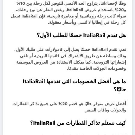
وفقًا لإحصاءاتنا، يتراوح الحد الأقصى للتوفير لكل رحلة بين 10%
و20% باستخدام عروض ItaliaRail. وبغض النظر عن نوع رحلتك،
سواء كانت رحلة رومانسية أو مغامرة تاريخية، فإن ItaliaRail تجعل
كل رحلة في إيطاليا لا تُنسى وبأسعار معقولة.
هل تقدم ItaliaRail خصمًا للطلب الأول؟
نعم، تقدم ItaliaRail خصمًا يصل إلى 5 دولارات على طلبك الأول،
وذلك ببساطة عن طريق الاشتراك في قائمتها البريدية أو تلقي
إشعاراتها الترويجية. كما يمكنك الاستفادة من العروض الموسمية
وخصومات الجولات الخاصة مقدمًا.
ما هي أفضل الخصومات التي تقدمها ItaliaRail
حاليًا؟
أفضل عرض متوفر حاليًا هو خصم 20% على جميع تذاكر القطارات
والجولات وباقات السفر.
كيف نستلم تذاكر القطارات من ItaliaRail؟