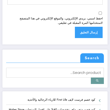
احفظ اسمي، بريدي الإلكتروني، والموقع الإلكتروني في هذا المتصفح
لاستخدامها المرة المقبلة في تعليقي.
Search
كود خصم فرست لايف First Life للازياء الرجالية والأحذية
كود خصم متجر ماهر تخفيضات 40% على افضل المنتجات Maher Store