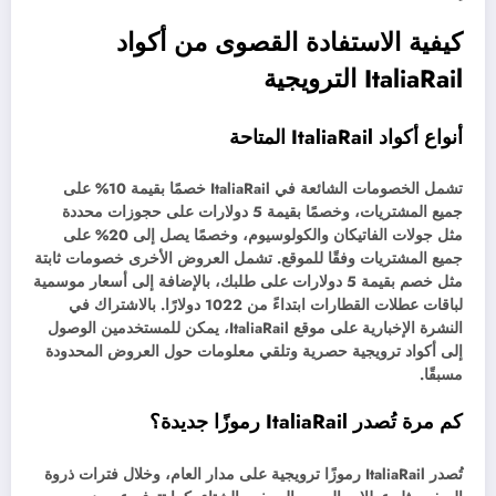
كيفية الاستفادة القصوى من أكواد
ItaliaRail الترويجية
أنواع أكواد ItaliaRail المتاحة
تشمل الخصومات الشائعة في ItaliaRail خصمًا بقيمة 10% على
جميع المشتريات، وخصمًا بقيمة 5 دولارات على حجوزات محددة
مثل جولات الفاتيكان والكولوسيوم، وخصمًا يصل إلى 20% على
جميع المشتريات وفقًا للموقع. تشمل العروض الأخرى خصومات ثابتة
مثل خصم بقيمة 5 دولارات على طلبك، بالإضافة إلى أسعار موسمية
لباقات عطلات القطارات ابتداءً من 1022 دولارًا. بالاشتراك في
النشرة الإخبارية على موقع ItaliaRail، يمكن للمستخدمين الوصول
إلى أكواد ترويجية حصرية وتلقي معلومات حول العروض المحدودة
مسبقًا.
كم مرة تُصدر ItaliaRail رموزًا جديدة؟
تُصدر ItaliaRail رموزًا ترويجية على مدار العام، وخلال فترات ذروة