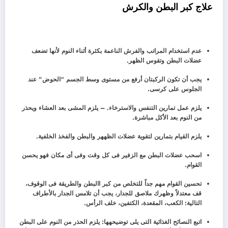
علاج كبر البطن والكرش
عدم استخدام المراتب والفرش الناعمة بكثرة أثناء النوم لأنها تضعف
عضلات البطن وتقوس الظهر.
يجب أن تكون الركبتان أرفع من مستوى وسط الجسم “الحوض” عند
الجلوس على كرسى.
يلزم عمل تمارين التنفس والاسترخاء. – يلزم المشى بعد العشاء ويحذر
من النوم بعد الأكل مباشرة.
يلزم القيام بتمارين لتقوية عضلات الظههر والبطن والفخذ الخلفية.
اسحب عضلات البطن مع الزفير فى كل وقت وفى أى مكان فهو يحسن
القوام.
تحسين القوام مهم جداً للتخلص من كبر االبطن والطريقة فى الوقوف،
قف معتدلاً وظهرك ملاصق للجدار، يجب أن تلامس الجدار بالأطراف
التالية: الكعب، المقعدة، الكتفين، خلف الرأس.
اتبع النصائح الغذائية التى يلى توضيحهها:
يلزم الحذر من النوم على البطن