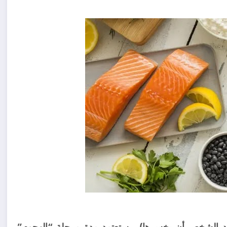
يريد الشخص أن يخسرها) ، ستعتمد مدة مرحلة “الهجوم”