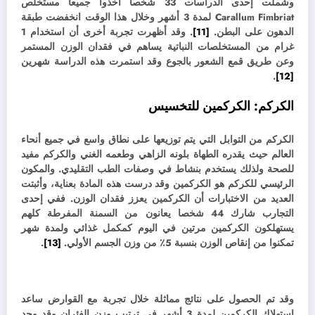
وشملت إحدى الدراسات 33 شخصا أخذوا جميعا مستخلص
Carallum Fimbriat لمدة 3 أشهر وخلال هذا الوقت انخفضت طبقة
الدهون على البطن.
[11]
. وقد
أظهرت تجربة أخرى أن استخدام 1
غرام من المستخلصات النباتية يساهم في فقدان الوزن المستمر
وعن طريق قمع الشعور بالجوع وقد استمرت هذه الدراسة شهرين
.
[12]
الكركم:
الكركمين للتخسيس
الكركم من التوابل التي يتم توزيعها على نطاق واسع في جميع أنحاء
العالم حيث يقدره الطهاة بلونه الزاهي وطعمه الغني والكركم مفيد
للصحة ولذلك يستخدم بنشاط في وصفات الطب التقليدي. و
المكون
الرئيسي للكركم هو الكركمين وقد درست هذه المادة بعناية، وأثبتت
العديد من الاختبارات أن الكركمين يعزز فقدان الوزن. ف
في إحدى
التجارب شارك 44 شخصا يعانون من السمنة المفرطة كلهم
يستهلكون الكركمين مرتين في اليوم كمكمل غذائي ولمدة شهر
تمكنوا من إنقاص الوزن بنسبة 5٪ من وزن الجسم الأولي.
[13]
.
وقد تم الحصول على نتائج مماثلة خلال تجربة مع القوارض ساعد
استهلاك الكركمين لمدة 3 أشهر في ترتيب وزن الفئران وقد وجد