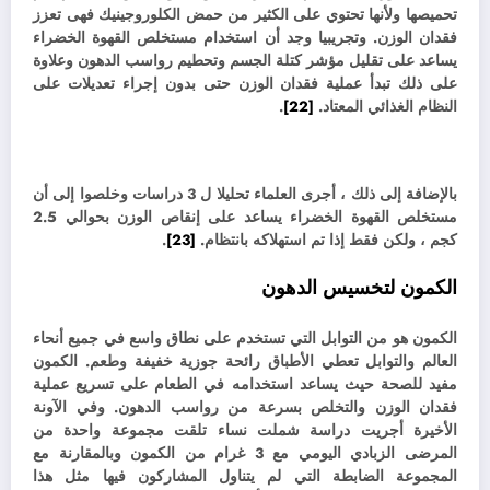
تحميصها ولأنها تحتوي على الكثير من حمض الكلوروجينيك فهى تعزز
فقدان الوزن. و
تجريبيا وجد أن استخدام مستخلص القهوة الخضراء
يساعد على تقليل مؤشر كتلة الجسم وتحطيم رواسب الدهون وعلاوة
على ذلك تبدأ عملية فقدان الوزن حتى بدون إجراء تعديلات على
النظام الغذائي المعتاد.
[22]
.
بالإضافة إلى ذلك ، أجرى العلماء تحليلا ل 3 دراسات وخلصوا إلى أن
مستخلص القهوة الخضراء يساعد على إنقاص الوزن بحوالي 2.5
كجم ، ولكن فقط إذا تم استهلاكه بانتظام.
[23]
.
الكمون لتخسيس الدهون
الكمون هو من التوابل التي تستخدم على نطاق واسع في جميع أنحاء
العالم والتوابل تعطي الأطباق رائحة جوزية خفيفة وطعم. الكمون
مفيد للصحة حيث يساعد استخدامه في الطعام على تسريع عملية
فقدان الوزن والتخلص بسرعة من رواسب الدهون.
وفي الآونة
الأخيرة أجريت دراسة شملت نساء تلقت مجموعة واحدة من
المرضى الزبادي اليومي مع 3 غرام من الكمون وبالمقارنة مع
المجموعة الضابطة التي لم يتناول المشاركون فيها مثل هذا