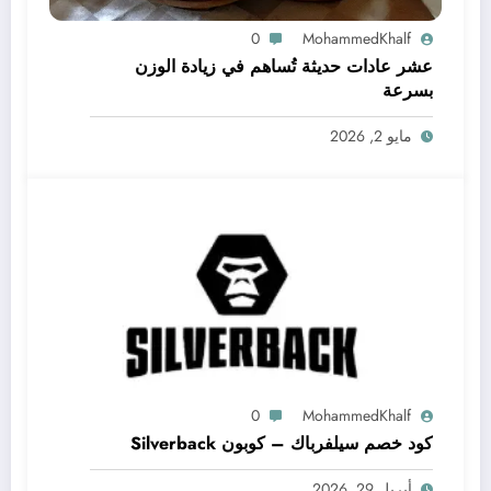
0
MohammedKhalf
عشر عادات حديثة تُساهم في زيادة الوزن
بسرعة
مايو 2, 2026
0
MohammedKhalf
كود خصم سيلفرباك – كوبون Silverback
أبريل 29, 2026