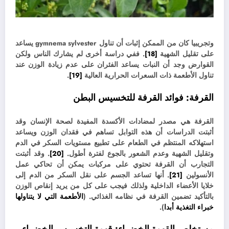
وتجريبيا كان من الممكن إثبات أن تناول gymnema sylvester يساعد
على تقليل الشهية
[18]
. ف
في دراسة أخرى لم يشارك الناس ولكن
القوارض وجد أن النبات يساعد الفئران على عدم زيادة الوزن عند
تناول الأطعمة ذات السعرات الحرارية العالية
[19]
.
القرفة:
فوائد القرفة للتخسيس البطن
القرفة هي مصدر لمضادات الأكسدة المفيدة لصحة الإنسان وقد
أثبتت الدراسات أن هذه التوابل تساهم في فقدان الوزن ويساعد
استهلاكه المنتظم في الطعام على تطبيع مستويات السكر في الدم
وتقليل الشهية وعدم الشعور بالجوع لفترة أطول.
[20]
. وقد
أثبتت
التجارب أن القرفة تحتوي على مركبات يمكن أن تحاكي عمل
الأنسولين
[21]
. أنها تساعد الجسم على نقل السكر من الدم إلى
خلايا الأعضاء الداخلية ولذلك فيجب على كل من يريد إنقاص الوزن
بالتأكيد تضمين القرفة في نظامه الغذائي. (
الأطعمة التي لا يتناولها
خبراء التغذية أبدا
).