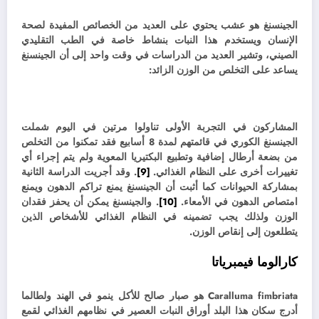
الجينسنغ هو عشب يحتوي على العديد من الخصائص المفيدة لصحة
الإنسان ويستخدم هذا النبات بنشاط خاصة في الطب التقليدي
الصيني، و
تشير العديد من الدراسات في وقت واحد إلى أن الجينسنغ
يساعد على التخلص من الوزن الزائد:
المشاركون في التجربة الأولى تناولوا مرتين في اليوم شملت
الجينسنغ الكوري في قائمتهم لمدة 8 أسابيع فقد تمكنوا من التخلص
من بضعة أرطال إضافية وتطبيع البكتيريا المعوية ولم يتم إجراء أي
تغييرات أخرى على النظام الغذائي.
[9]
. وقد
أجريت الدراسة الثانية
بمشاركة الحيوانات كما أثبت أن الجينسنغ يمنع تراكم الدهون ويمنع
امتصاص الدهون في الأمعاء.
[10]
. و
الجينسنغ يمكن أن يحفز فقدان
الوزن ولذلك يجب تضمينه في النظام الغذائي للأشخاص الذين
يتطلعون إلى إنقاص الوزن.
كارالوما فيمبرياتا
Caralluma fimbriata هو صبار صالح للأكل ينمو في الهند ولطالما
أدرج سكان هذا البلد أوراق النبات العصير في نظامهم الغذائي لقمع