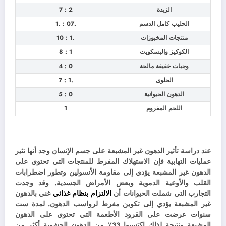
الزبدة
2 : 7
الحليب كامل الدسم
.07 : .1
منتجات المخبوزات
.1 : 10
الكوكيز والبسكويت
1 : 8
وجبات خفيفة مالحة
0 : 4
الحلوى
.1 : 7
الدهون الحيوانية
0 : 5
اللحم المفروم
1
عند دراسة تأثير الدهون غير المشبعة على جسم الإنسان وجد أنها تثير
عمليات التهابية فإن الاستهلاك المفرط للمنتجات التي تحتوي على
الدهون غير المشبعة يؤدي إلى مقاومة الأنسولين وتطور اضطرابات
القلب والأوعية الدموية وبعض الأمراض الجسدية. وقد
وجدت
التجارب التي شملت الحيوانات أن
الالتزام بنظام غذائي
غني بالدهون
غير المشبعة يؤدي إلى تكوين مفرط لرواسب الدهون. لمدة ست
سنوات عرضت على القرود الأطعمة التي تحتوي على الدهون
المشبعة ونتيجة لذلك اكتسبوا 33٪ من الدهون الحشوية أكثر من