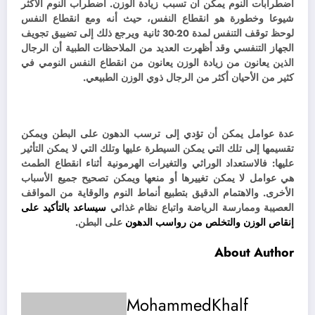
اضطرابات النوم يمكن أن تسبب زيادة الوزن. اضطراب النوم الأكثر
شيوعا وخطورة هو انقطاع النفس، حيث أنه ومع انقطاع النفس
لوحظ توقف التنفس لمدة 20-30 ثانية ويرجع ذلك إلى تضييق تجويف
الجهاز التنفسي وقد أظهرت العديد من الملاحظات الطبية أن الرجال
الذين يعانون من زيادة الوزن يعانون من انقطاع النفس النومي في
كثير من الأحيان أكثر من الرجال ذوي الوزن الطبيعي.
عدة عوامل يمكن أن تؤدي إلى ترسب الدهون على البطن ويمكن
تقسيمها إلى تلك التي يمكن السيطرة عليها وتلك التي لا يمكن التأثير
عليها: فالاستعداد الوراثي والتغيرات الهرمونية أثناء انقطاع الطمث
هي عوامل لا يمكن تغييرها أو منعها ويمكن تصحيح جميع الأسباب
الأخرى. و
الاهتمام الدقيق بتطبيع أنماط النوم والوقاية من المواقف
العصيبة وممارسة الرياضة واتباع نظام غذائي
سيساعد بالتأكيد على
إنقاص الوزن والتخلص من رواسب الدهون
على البطن.
About Author
MohammedKhalf