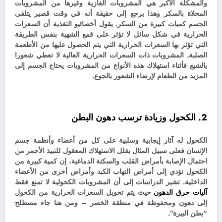
والمشكلة الأكبر هي المشروبات الغازية وغيرها من المشروبات
المحلاة بالسكر وهذا يرجع إلى حقيقة أنه في وقت قصير يتلقى
الجسم كميات كبيرة من السكر.
يقول أخصائيو التغذية أن السعرات
الحرارية في شكل سائل لا تؤثر على قمع الشهية بنفس الطريقة
التي تؤثر بها السعرات الحرارية التي يتم الحصول عليها من الأطعمة
الصلبة. المشروبات ذات السعرات الحرارية العالية لا تعطي شعورا
بالشبع فأثناء استهلاك هذه الأنواع من المشروبات يحتاج الجسم إلى
المزيد من الطعام لإرضاء الشعور بالجوع.
2. الكحول وزيادة ترسب دهون البطن
الكحول له آثار إيجابية وسلبية على كل من أعضاء وأنظمة جسم
الإنسان فعلى سبيل المثال يقلل الاستهلاك المعقول للنبيذ الأحمر من
احتمال الإصابة بأمراض القلب والسكتة الدماغية، إن كمية كبيرة من
الكحول تؤدي إلى أمراض التهاب الكبد وأمراض أخرى من الأعضاء
الداخلية.
تشير الدراسات إلى أن المشروبات الكحولية لا تمنع فقط
آليات حرق الدهون
حيث يتم تحويل السعرات الحرارية من الكحول
إلى دهون ومحفوظة في منطقة الخصر – ومن هنا جاء مصطلح
“بطن البيرة”.