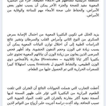
المنطقة الرئيسية لنشاطهم هي الأمعاء الغليظة. جزء من البكتيريا
المعوية مفيد للصحة والجزء الآخر يمكن أن يسبب تطور بعض
الأمراض، والحفاظ على صحة الأمعاء مهم للمناعة والوقاية من
الأمراض.
يزيد الخلل في تكوين البكتيريا المعوية من احتمال الإصابة بمرض
السكري من النوع الثاني وأمراض القلب والسرطان وتشير نتائج
الدراسات الطبية إلى أن اختلال توازن النباتات المعوية يمكن أن
يسبب زيادة في الوزن وحجم الدهون الحشوية. وقد
أظهر فحص
المرضى الذين يعانون من زيادة الوزن أن نباتاتهم المعوية تحتوي على
بكتيريا أكثر ثباتا (اللاتينية – Firmicutes) مقارنة بالأشخاص ذوي
الوزن الطبيعي، والنشاط الحيوي ل firmicuts يسبب استهلاكا كبيرا
للسعرات الحرارية التي تم الحصول عليها من الطعام.
أعطت التجارب التي شملت الحيوانات النتائج أن الفئران التي تلقت
الطعوم البرازية من البكتيريا التي تؤثر على ظهور السمنة لديها
أنسجة دهنية أكثر مقارنة بالفئران التي تلقت المواد الحيوية التي
تسبب النحافة. وقد
أكدت دراسة أجريت على أزواج من التوائم الذين