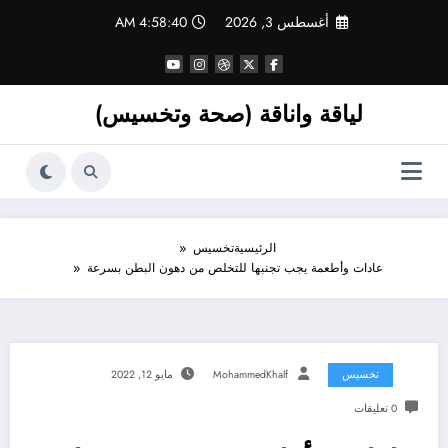
لتجاوز
أغسطس 3, 2026
4:58:41 AM
لى
لمحتوى
لياقة واناقة (صحة وتخسيس)
الرئيسية
تخسيس
عادات وأطعمة يجب تجنبها للتخلص من دهون البطن بسرعة
تخسيس
MohammedKhalf
مايو 12, 2022
0 تعليقات