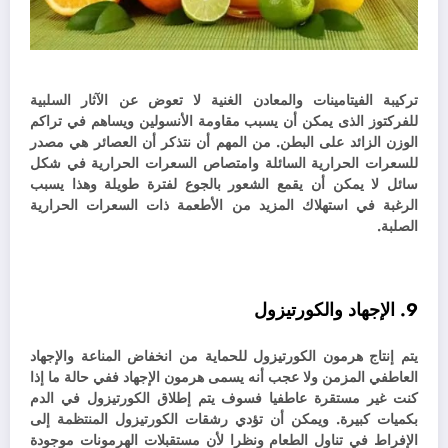
تركيبة الفيتامينات والمعادن الغنية لا تعوض عن الآثار السلبية
للفركتوز الذى يمكن أن يسبب مقاومة الأنسولين ويساهم في تراكم
الوزن الزائد على البطن.
من المهم أن نتذكر أن العصائر هي مصدر
للسعرات الحرارية السائلة وامتصاص السعرات الحرارية في شكل
سائل لا يمكن أن يقمع الشعور بالجوع لفترة طويلة وهذا يسبب
الرغبة في استهلاك المزيد من الأطعمة ذات السعرات الحرارية
الصلبة.
9. الإجهاد والكورتيزول
يتم إنتاج هرمون الكورتيزول للحماية من انخفاض المناعة والإجهاد
العاطفي المزمن ولا عجب أنه يسمى هرمون الإجهاد ففي حالة ما إذا
كنت غير مستقرة عاطفيا فسوف يتم إطلاق الكورتيزول في الدم
بكميات كبيرة. و
يمكن أن تؤدي رشقات الكورتيزول المنتظمة إلى
الإفراط في تناول الطعام ونظرا لأن مستقبلات الهرمونات موجودة