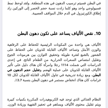
في البطن فسيتم ترسيب الدهون في هذه المنطقة. ولقد
لوحظ نمط
فسيولوجي واحد وهو كلما زادت نسبة حجم الخصر إلى الوركين زاد
إطلاق الكورتيزول في الدم خلال المواقف العصيبة.
10. نقص الألياف يساعد على تكون دهون البطن
الألياف هي واحدة من المكونات الرئيسية للحفاظ على الرفاهية
والوزن الأمثل وتساعد الألياف القابلة للذوبان على الحفاظ على
الشعور بالشبع لفترة طويلة وتحقيق التوازن بين هرمونات الجوع
وتقليل امتصاص السعرات الحرارية من الطعام الناتج.
في إحدى
الدراسات التي شملت 1114 رجلا وامرأة كان هناك دليل على تأثير
الألياف القابلة للذوبان على عملية الهضم و
تقليل حجم الدهون في
البطن
، ومع زيادة تدريجية في تناول الألياف القابلة للذوبان لكل 10
غرامات كان هناك انخفاض مستمر في دهون البطن بنسبة 3.7٪.
النظام الغذائي الذي توجد فيه الكربوهيدرات المكررة بكميات كبيرة
ويتم تقليل محتوى الألياف ويساهم في تحفيز الشهية وزيادة الوزن.