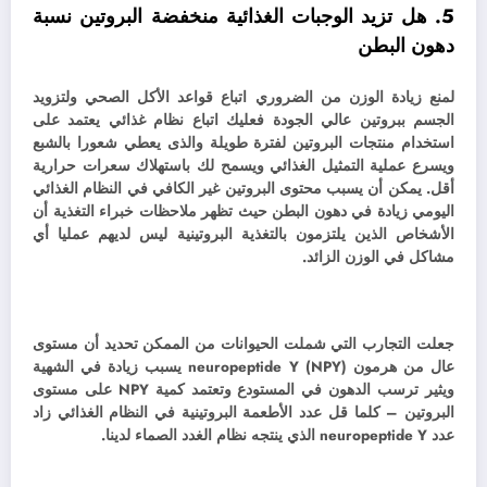
5. هل تزيد الوجبات الغذائية منخفضة البروتين نسبة
دهون البطن
لمنع زيادة الوزن من الضروري اتباع قواعد الأكل الصحي ولتزويد
الجسم ببروتين عالي الجودة فعليك اتباع نظام غذائي يعتمد على
استخدام منتجات البروتين لفترة طويلة والذى يعطي شعورا بالشبع
ويسرع عملية التمثيل الغذائي ويسمح لك باستهلاك سعرات حرارية
أقل.
يمكن أن يسبب محتوى البروتين غير الكافي في النظام الغذائي
اليومي زيادة في دهون البطن حيث تظهر ملاحظات خبراء التغذية أن
الأشخاص الذين يلتزمون بالتغذية البروتينية ليس لديهم عمليا أي
مشاكل في الوزن الزائد.
جعلت التجارب التي شملت الحيوانات من الممكن تحديد أن مستوى
عال من هرمون neuropeptide Y (NPY) يسبب زيادة في الشهية
ويثير ترسب الدهون في المستودع وتعتمد كمية NPY على مستوى
البروتين – كلما قل عدد الأطعمة البروتينية في النظام الغذائي زاد
عدد neuropeptide Y الذي ينتجه نظام الغدد الصماء لدينا.