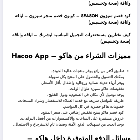
واناقة (صحة وتخسيس)
كود خصم سيزون SEASON – كوبون خصم متجر سيزون – لياقة
واناقة (صحة وتخسيس)
كيف تختارين مستحضرات التجميل المناسبة لبشرتك – لياقة واناقة
(صحة وتخسيس)
مميزات الشراء من هاكو – Hacoo App
تطبيق أكثر من رائع يوفر منتجات عالية الجودة.
يمكنك التسوق والحصول على المنتج بكل سهولة.
يوفر أزياء حديثة نسائية ورجالية واطفال بأقل الأسعار.
تخفيضات هاكو مميزة طوال الوقت.
يوجد توصيل لأي مكان في السعودية ودول الخليج.
طريقة للتواصل سريعة مع خدمة العملاء للاستفسار وشراء المنتجات.
خصومات هاكو حصرية في كل المواسم.
كود خصم هاكو يمنح تخفيض إضافي على سعر المنتج.
عروض مستمرة على الساعات والاكسسوارات من أفضل البراندات.
يوجد العديد من تسهيلات الدفع الآمنة وضمان تام للاسترجاع و الاستبدال.
وسائل الدفع المتوفرة داخل هاكو –