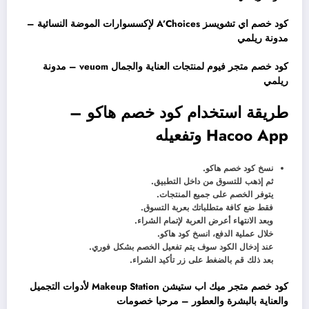
كود خصم اي تشويسز A’Choices لإكسسوارات الموضة النسائية –
مدونة ريلمي
كود خصم متجر فيوم لمنتجات العناية والجمال veuom – مدونة
ريلمي
طريقة استخدام كود خصم هاكو –
Hacoo App وتفعيله
نسخ كود خصم هاكو.
ثم إذهب للتسوق من داخل التطبيق.
يتوفر الخصم على جميع المنتجات.
فقط ضع كافة متطلباتك بعربة التسوق.
وبعد الانتهاء أعرض العربة لإتمام الشراء.
خلال عملية الدفع، انسخ كود هاكو.
عند إدخال الكود سوف يتم تفعيل الخصم بشكل فوري.
بعد ذلك قم بالضغط على زر تأكيد الشراء.
كود خصم متجر ميك اب ستيشن Makeup Station لأدوات التجميل
والعناية بالبشرة والعطور – مرحبا خصومات