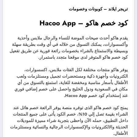
تريجر ايلاند – كوبونات وخصومات
كود خصم هاكو – Hacoo App
يقدم هاكو أحدث صيحات الموضة للنساء والرجال ملابس وأحذية
وأكسسوارات، يمكنك التسوق من خلاله في أي وقت بطريقة سهلة
وبسيطة والاستمتاع بالشراء بخصومات رائعة فورية عن طريق تفعيل
كود خصم هاكو المتوفر لدى موقعنا متجدد باستمرار.
يوفر هاكو منتجات مختلفة لكل الفئات ملابس، اكسسوارات،
الكترونيات وأجهزة ذكية ومستحضرات تجميل ومستلزمات ولعب
الأطفال بأسعار مناسبة ومخفضة للغاية، استمتع بالتسوق من أي
مكان في السعودية ودول الخليج واحصل على خصم إضافي فوري
عند إستخدام كود خصم Hacoo App.
يمنح كود خصم هاكو الذى توفره منصة يوفر الرائعة خصم هائل عند
الشراء بقيمة تصل إلي 10%، خصم الكود يأتى على جميع المنتجات
داخل التطبيق، حمله الآن واحظى بتجربة شراء مميزة للموديلات
الحديثة والالكترونيات والإكسسوارات الرجالية والنسائية ومستلزمات
الأطفال.