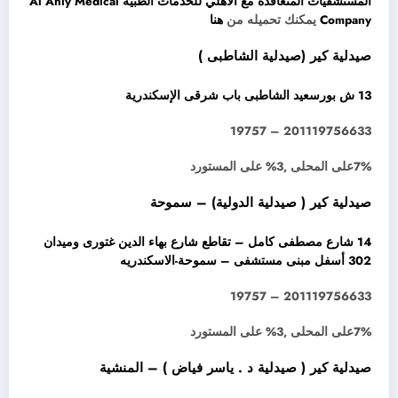
المستشفيات المتعاقدة مع الأهلي للخدمات الطبية Al Ahly Medical
Company
يمكنك تحميله من
هنا
صيدلية كير (صيدلية الشاطبى )
13 ش بورسعيد الشاطبى باب شرقى الإسكندرية
201119756633 – 19757
7%على المحلى ,3% على المستورد
صيدلية كير ( صيدلية الدولية) – سموحة
14 شارع مصطفى كامل – تقاطع شارع بهاء الدين غتورى وميدان
302 أسفل مبنى مستشفى – سموحة-الاسكندريه
201119756633 – 19757
7%على المحلى ,3% على المستورد
صيدلية كير ( صيدلية د . ياسر فياض ) – المنشية