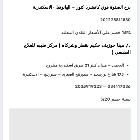
برج الصفوة فوق كافيتبريا كنوز – الهانوفيل- الاسكندرية
201228811880
15% خصم علي الأسعار النقدي المعلنه
د/ مينا جوزيف حكيم بقطر وشركاه ( مركز طيبه للعلاج
الطبيعي )
العجمى – ميدان كيلو 21 طريق اسكندرية مطروح
175 شارع بورسعيد – سبورتنج الصغرى – سبورتنج – الاسكندرية
034117036 – 2035919323
نسبة خصم 20%