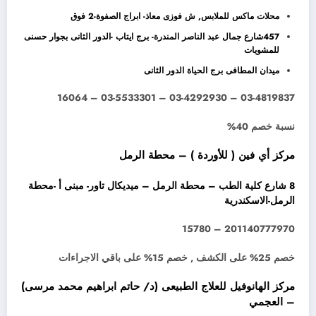
محلات ماكس للملابس, ش فوزى معاذ- ابراج الصفوة-2 فوق
457شارع جمال عبد الناصر المندرة- برج ايتاب -الدور الثانى بجوار حسنى
للمشويات
ميدان المطافى برج الحياة الدور الثانى
03-4819837 – 03-4292930 – 03-5533301 – 16064
نسبة خصم 40%
مركز أي فين ( للأوردة ) – محطة الرمل
8 شارع كلية الطب – محطة الرمل – ميديكال تاور- مبنى أ -محطة
الرمل-الاسكندرية
201140777970 – 15780
خصم 25% على الكشف , خصم 15% على باقي الاجراءات
مركز الهانوفيل للعلاج الطبيعى (د/ حاتم ابراهيم محمد مرسى)
– العجمي