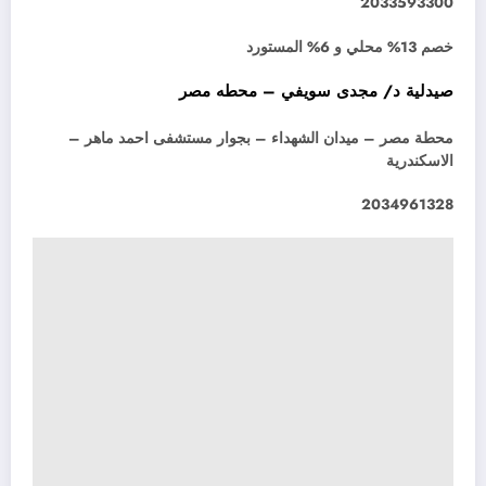
2033593300
خصم 13% محلي و 6% المستورد
صيدلية د/ مجدى سويفي – محطه مصر
محطة مصر – ميدان الشهداء – بجوار مستشفى احمد ماهر –
الاسكندرية
2034961328