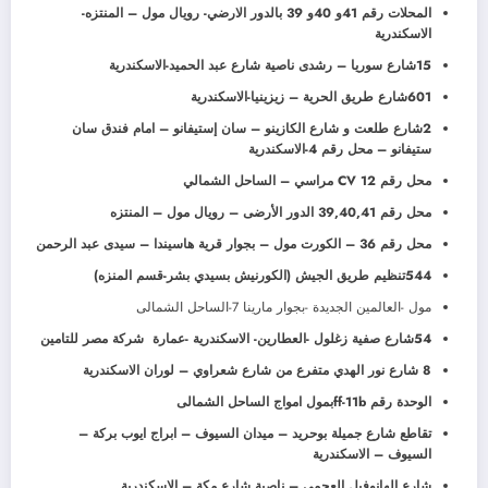
المحلات رقم 41و 40و 39 بالدور الارضي- رويال مول – المنتزه-
الاسكندرية
15شارع سوريا – رشدى ناصية شارع عبد الحميد-الاسكندرية
601شارع طريق الحرية – زيزينيا-الاسكندرية
2شارع طلعت و شارع الكازينو – سان إستيفانو – امام فندق سان
ستيفانو – محل رقم 4-الاسكندرية
محل رقم CV 12 مراسي – الساحل الشمالي
محل رقم 39,40,41 الدور الأرضى – رويال مول – المنتزه
محل رقم 36 – الكورت مول – بجوار قرية هاسيندا – سيدى عبد الرحمن
544تنظيم طريق الجيش (الكورنيش بسيدي بشر-قسم المنزه)
مول -العالمين الجديدة -بجوار مارينا 7-الساحل الشمالى
54شارع صفية زغلول -العطارين- الاسكندرية -عمارة شركة مصر للتامين
8 شارع نور الهدي متفرع من شارع شعراوي – لوران الاسكندرية
الوحدة رقم ff-11bبمول امواج الساحل الشمالى
تقاطع شارع جميلة بوحريد – ميدان السيوف – ابراج ايوب بركة –
السيوف – الاسكندرية
شارع الهانوفيل العجمى – ناصية شارع مكة – الاسكندرية