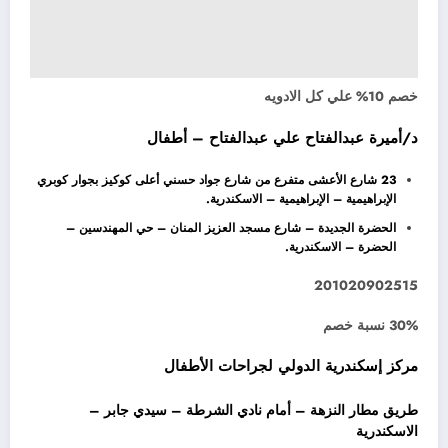
خصم 10% علي كل الادويه
د/أميرة عبدالفتاح علي عبدالفتاح – أطفال
23 شارع الأعشى متفرع من شارع جواد حسني أعلى كوكيز بجوار كوبري
الإبراهيمية – الإبراهيمية – الاسكندرية.
الحضرة الجديدة – شارع مسجد العزيز المنان – حي المهندسين –
الحضرة – الاسكندرية.
201020902515
30% نسبة خصم
مركز إسكندرية الدولي لجراحات الأطفال
طريق مطار النزهة – أمام نادي الشرطة – سيدي جابر –
الاسكندرية