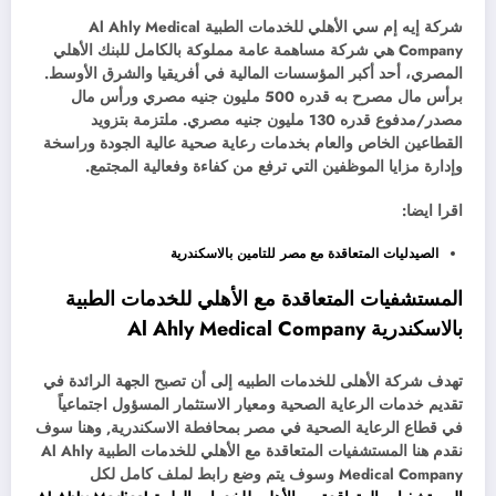
شركة إيه إم سي الأهلي للخدمات الطبية Al Ahly Medical
Company هي شركة مساهمة عامة مملوكة بالكامل للبنك الأهلي
المصري، أحد أكبر المؤسسات المالية في أفريقيا والشرق الأوسط.
برأس مال مصرح به قدره 500 مليون جنيه مصري ورأس مال
مصدر/مدفوع قدره 130 مليون جنيه مصري. ملتزمة بتزويد
القطاعين الخاص والعام بخدمات رعاية صحية عالية الجودة وراسخة
وإدارة مزايا الموظفين التي ترفع من كفاءة وفعالية المجتمع.
اقرا ايضا:
الصيدليات المتعاقدة مع مصر للتامين بالاسكندرية
المستشفيات المتعاقدة مع الأهلي للخدمات الطبية
بالاسكندرية Al Ahly Medical Company
تهدف شركة الأهلى للخدمات الطبيه إلى أن تصبح الجهة الرائدة في
تقديم خدمات الرعاية الصحية ومعيار الاستثمار المسؤول اجتماعياً
في قطاع الرعاية الصحية في مصر بمحافطة الاسكندرية, وهنا سوف
نقدم هنا المستشفيات المتعاقدة مع الأهلي للخدمات الطبية Al Ahly
Medical Company وسوف يتم وضع رابط لملف كامل لكل