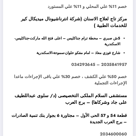
خصم 11% علي المحلي و 11% علي المستورد
مركز تاج لعلاج الاسنان (شركة انترناشيونال ميديكال كير
للخدمات الطبية )
5ش صبري – محطة ترام جناكليس – اعلى فتح الله ماركت-جناكليس-
الاسكندرية
شارع فوزي معاذ – امام مفكو حلوان-سموحة-الاسكندرية
2035841957 – 034293645
خصم 50% علي الكشف ، خصم 30% علي باقى الإجراءات ماعدا
الإجراءات التجملية
مستشفى السلام الملكى التخصيصى (د/ سلوى عبداللطيف
على جاد وشركاها) – برج العرب
قطعة 54 و 57 الحى الأول – مجتاورة 6 بجوار بنك تنمية الصادرات
– برج العرب الجديدة
2034600060