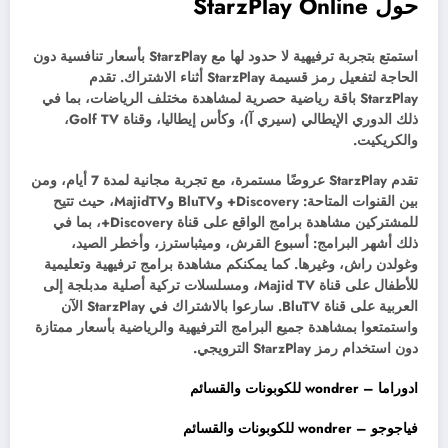
حول StarzPlay Online
استمتع بتجربة ترفيهية لا حدود لها مع StarzPlay بأسعار تنافسية دون
الحاجة لتفعيل رمز قسيمة StarzPlay أثناء الاشتراك. تقدم
StarzPlay باقة رياضية حصرية لمشاهدة مختلف الرياضات، بما في
ذلك الدوري الإيطالي (سيري آ)، وكأس إيطاليا، وقناة Golf TV،
والكريكيت.
تقدم StarzPlay عروضًا مستمرة، مع تجربة مجانية لمدة 7 أيام، ومن
بين القنوات المتاحة: Discovery+ وBluTV وMajidTV، حيث تتيح
للمشتركين مشاهدة برامج الواقع على قناة Discovery+، بما في
ذلك أشهر البرامج: أسبوع القرش، وميثباسترز، وأخطر الصيد،
وغولدن راش، وغيرها. كما يمكنكم مشاهدة برامج ترفيهية وتعليمية
للأطفال على قناة Majid TV، ومسلسلات تركية أصلية مدبلجة إلى
العربية على قناة BluTV. سارعوا بالاشتراك في StarzPlay الآن
واستمتعوا بمشاهدة جميع البرامج الترفيهية والرياضية بأسعار ممتازة
دون استخدام رمز StarzPlay الترويجي.
ادوراما – wondrer للكوبونات والقسائم
فياجوجو – wondrer للكوبونات والقسائم