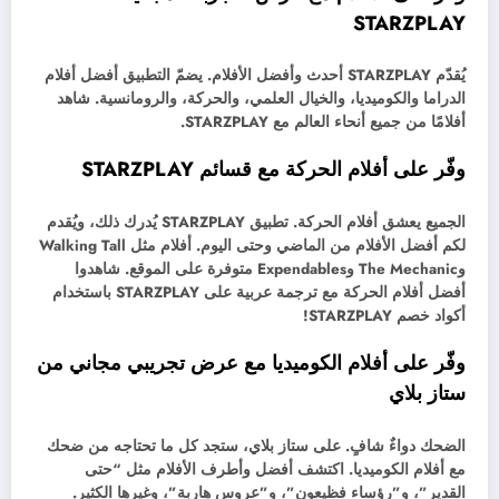
STARZPLAY
يُقدّم STARZPLAY أحدث وأفضل الأفلام. يضمّ التطبيق أفضل أفلام
الدراما والكوميديا، والخيال العلمي، والحركة، والرومانسية. شاهد
أفلامًا من جميع أنحاء العالم مع STARZPLAY.
وفّر على أفلام الحركة مع قسائم STARZPLAY
الجميع يعشق أفلام الحركة. تطبيق STARZPLAY يُدرك ذلك، ويُقدم
لكم أفضل الأفلام من الماضي وحتى اليوم. أفلام مثل Walking Tall
وThe Mechanic وExpendables متوفرة على الموقع. شاهدوا
أفضل أفلام الحركة مع ترجمة عربية على STARZPLAY باستخدام
أكواد خصم STARZPLAY!
وفّر على أفلام الكوميديا ​​مع عرض تجريبي مجاني من
ستاز بلاي
الضحك دواءٌ شافٍ. على ستاز بلاي، ستجد كل ما تحتاجه من ضحك
مع أفلام الكوميديا. اكتشف أفضل وأطرف الأفلام مثل “حتى
القدير”، و”رؤساء فظيعون”، و”عروس هاربة”، وغيرها الكثير.