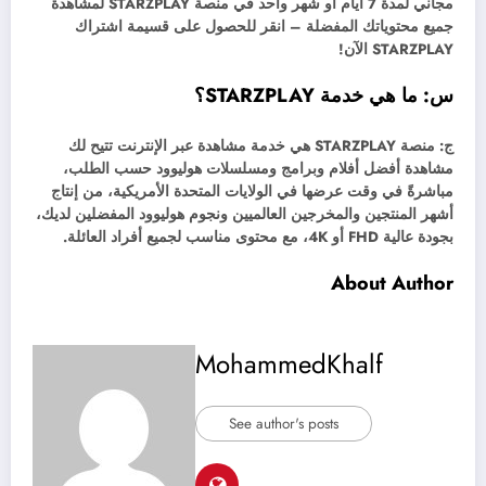
مجاني لمدة 7 أيام أو شهر واحد في منصة STARZPLAY لمشاهدة
جميع محتوياتك المفضلة – انقر للحصول على قسيمة اشتراك
STARZPLAY الآن!
س: ما هي خدمة STARZPLAY؟
ج: منصة STARZPLAY هي خدمة مشاهدة عبر الإنترنت تتيح لك
مشاهدة أفضل أفلام وبرامج ومسلسلات هوليوود حسب الطلب،
مباشرةً في وقت عرضها في الولايات المتحدة الأمريكية، من إنتاج
أشهر المنتجين والمخرجين العالميين ونجوم هوليوود المفضلين لديك،
بجودة عالية FHD أو 4K، مع محتوى مناسب لجميع أفراد العائلة.
About Author
MohammedKhalf
See author's posts