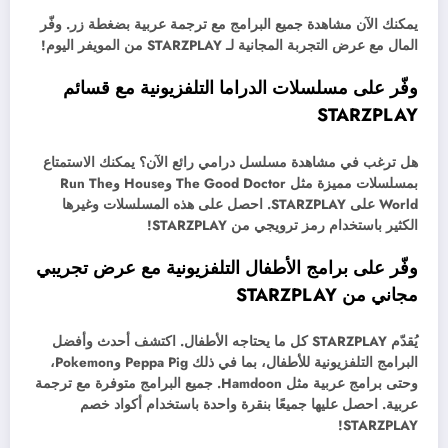
يمكنك الآن مشاهدة جميع البرامج مع ترجمة عربية بضغطة زر. وفّر
المال مع عرض التجربة المجانية لـ STARZPLAY من المويفر اليوم!
وفّر على مسلسلات الدراما التلفزيونية مع قسائم
STARZPLAY
هل ترغب في مشاهدة مسلسل درامي رائع الآن؟ يمكنك الاستمتاع
بمسلسلات مميزة مثل The Good Doctor وHouse وRun The
World على STARZPLAY. احصل على هذه المسلسلات وغيرها
الكثير باستخدام رمز ترويجي من STARZPLAY!
وفّر على برامج الأطفال التلفزيونية مع عرض تجريبي
مجاني من STARZPLAY
يُقدّم STARZPLAY كل ما يحتاجه الأطفال. اكتشف أحدث وأفضل
البرامج التلفزيونية للأطفال، بما في ذلك Peppa Pig وPokemon،
وحتى برامج عربية مثل Hamdoon. جميع البرامج متوفرة مع ترجمة
عربية. احصل عليها جميعًا بنقرة واحدة باستخدام أكواد خصم
STARZPLAY!