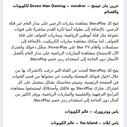
جرين مان جيمنج – Green Man Gaming – wondrer للكوبونات
والقسائم
تتيح لك StarzPlay مشاهدة مباريات الرجبي على مدار العام عبر قناة
الرجبي، بالإضافة إلى بطولة آسيا لكرة القدم مباشرةً على قنوات
متنوعة مثل قناة أبوظبي الرياضية، ومباريات الجولف على قناة
الجولف. كما يمكنك مشاهدة مباريات الكريكيت، بالإضافة إلى
مسلسلات وأفلام Star TV على PowerPlay. سجّل دخولك واشترك
الآن للاستمتاع بمشاهدة المباريات الرياضية على مدار العام بأفضل
الأسعار دون الحاجة إلى استخدام رمز خصم StarzPlay.
يتيح لك StarzPlay البحث عن القناة التي ترغب بالاشتراك بها من
خلال اختيار قنواتك المفضلة والبحث عن محتواها من قسم القنوات
في الصفحة الرئيسية، وسيتم محاسبتك بشكل منفصل على كل
اشتراك. شارك StarzPlay مع عائلتك وأصدقائك ليستمتعوا بمشاهدة
البرامج الترفيهية والتعليمية والمباريات الرياضية، ووفر الكثير من
المال دون الحاجة إلى استخدام رمز خصم StarzPlay.
ياس ووتروورلد – عالم الكوبونات
ياس ايلاند – Yas Island – عالم الكوبونات