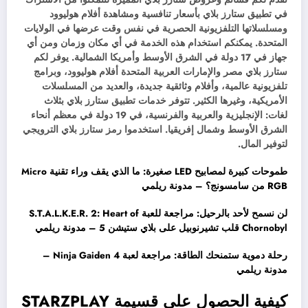
في تطبيق ستارز بلاي بأسعار تنافسية ومشاهدة أفلام هوليوود
ومسلسلاتها التلفزيونية الحصرية في نفس وقت عرضها في الولايات
المتحدة. يمكنكم استخدام هذه الخدمة في أي مكان وزمان ومن أي
جهاز في 17 دولة في الشرق الأوسط وأمريكا الشمالية. يوفر لكم
ستارز بلاي مصر والإمارات العربية المتحدة أفلام هوليوود، وبرامج
تلفزيونية عالمية، وأفلام وثائقية جديدة، والعديد من المسلسلات
الأمريكية، وغيرها الكثير. تتوفر خدمات تطبيق ستارز بلاي بثلاث
لغات: الإنجليزية والعربية والفرنسية، في 19 دولة في معظم أنحاء
الشرق الأوسط وشمال إفريقيا. استخدموا رمز ستارز بلاي الترويجي
لتوفير المال.
طموحات كبيرة لمصابيح LED صغيرة: ما الذي يقف وراء تقنية Micro
RGB من سامسونج؟ – مدونة ريلمي
لن نسمح لأحد بالرحيل: مراجعة للعبة S.T.A.L.K.E.R. 2: Heart of
Chornobyl قلب تشيرنوبيل على بلاي ستيشن 5 – مدونة ريلمي
رحلة دموية ستمنحك الطاقة: مراجعة لعبة Ninja Gaiden 4 –
مدونة ريلمي
كيفية الحصول على قسيمة STARZPLAY