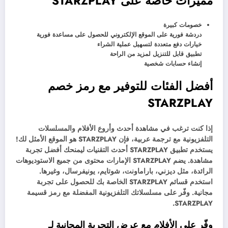
مميزات خاصة على STARZPLAY
خصومات كبيرة
دردشة فورية على الموقع الإلكتروني للحصول على مساعدة فورية
خيارات دفع متعددة لتسهيل عملية الشراء
تطبيق قابل للتنزيل لمزيد من الراحة
إنشاء حسابات شخصية
أفضل الفئات للتوفير مع رمز خصم
STARZPLAY
إذا كنت ترغب في مشاهدة أحدث وأروع الأفلام والمسلسلات
التلفزيونية مع ترجمة عربية، فإن STARZPLAY هو الموقع الأمثل لك!
يستخدم تطبيق STARZPLAY أحدث التقنيات ليمنحك أفضل تجربة
مشاهدة. يضم STARZPLAY الإمارات محتوى من جميع الاستوديوهات
الرائدة، مثل ديزني، باراماونت، شوتايم، يونيفرسال، وغيرها.
استخدم قسائم STARZPLAY الخاصة بك للحصول على تجربة
مجانية. وفّر على مسلسلاتك التلفزيونية المفضلة مع رمز قسيمة
STARZPLAY.
وفّر على الأفلام مع عرض التجربة المجانية لـ