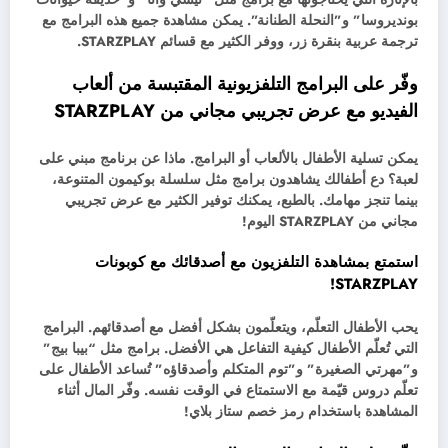
بونديروسا” و”النحلة الطنانة”. يمكن مشاهدة جميع هذه البرامج مع
ترجمة عربية بنقرة زر، ووفر الكثير مع قسائم STARZPLAY.
وفّر على البرامج التلفزيونية المقتبسة من ألعاب
الفيديو مع عرض تجريبي مجاني من STARZPLAY
يمكن تسلية الأطفال بالألعاب أو البرامج. ماذا عن برنامج مبني على
لعبة؟ دع أطفالك يشاهدون برامج مثل سلسلة بوكيمون المتنوعة،
بينما تنجز مهامك. بالطبع، يمكنك توفير الكثير مع عرض تجريبي
مجاني من STARZPLAY اليوم!
استمتع بمشاهدة التلفزيون مع أصدقائك مع كوبونات
STARZPLAY!
يحب الأطفال التعلّم، ويتعلّمون بشكل أفضل مع أصدقائهم. البرامج
التي تُعلّم الأطفال كيفية التفاعل هي الأفضل. برامج مثل “بيبا بيج”
و”مهرتي الصغيرة” و”توم المتكلم وأصدقاؤه” تُساعد الأطفال على
تعلّم دروس قيّمة مع الاستمتاع في الوقت نفسه. وفّر المال أثناء
المشاهدة باستخدام رمز خصم ستاز بلاي!