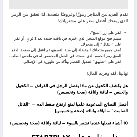
تقدم العديد من المتاجر رموزًا وعروضًا متعددة، لذا تحقق من الرمز
الذي يمنحك أفضل سعر على مشترياتك!
انقر على زر “نسخ”.
سيتم فتح موقع المتجر الذي اخترته في نافذة جديدة بعد 3 ثوانٍ. أو انقر
على “انتقال” إلى متجرك.
أضف جميع منتجاتك المفضلة إلى سلة التسوق، ثم انتقل إلى صفحة الدفع.
الصق رمز الخصم الذي نسخته في الحقل المخصص له في ملخص الطلب.
انقر على “تطبيق” لتفعيل الخصم وتأكد من ظهوره في الإجمالي.
تهانينا، لقد وفرت المال!
هل يكشف الكحول عن ماذا يفضل الرجل في الفراش – الكحول
والجنس – لياقة واناقة (صحة وتخسيس)
أفضل النصائح المدعومة علميا لمنع ارتفاع ضغط الدم – “القاتل
الصامت” – لياقة واناقة (صحة وتخسيس)
10 أشياء تفعلها عندما تشعر بالسوء – لياقة واناقة (صحة وتخسيس)