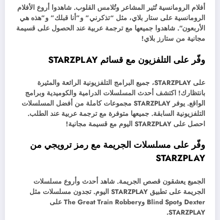
أفلام الرومانسية تُثير المشاعر وتُلامس القلوب. شاهدوا أروع الأفلام
الرومانسية على ستار بلاي، مثل “تذكرني” و”أنا قبلك” و”هذه هي
الأربعون”. شاهدوا جميعها مع ترجمة عربية عند الحصول على قسيمة
مجانية من ستارز بلاي!
وفّر على التلفزيون مع قسائم STARZPLAY
على STARZPLAY، جميع البرامج التلفزيونية الرائعة والمثيرة
بانتظارك! اكتشف أحدث المسلسلات الدرامية والكوميدية وبرامج
الواقع. يوفر STARZPLAY مجموعات كاملة من أفضل المسلسلات
التلفزيونية السابقة. جميعها متوفرة مع ترجمة عربية عند الطلب.
احصل على STARZPLAY اليوم مع قسيمة مجانية!
وفّر على مسلسلات الجريمة مع رمز ترويجي من
STARZPLAY
الجميع يعشقون قصص الجريمة. شاهد أحدث وأروع مسلسلات
الجريمة على تطبيق STARZPLAY اليوم. تجدون مسلسلات مثل
Dexter وBlind Spot وThe Great Train Robbery على
STARZPLAY.