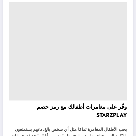
وفّر على مغامرات أطفالك مع رمز خصم
STARZPLAY
يحب الأطفال المغامرة تمامًا مثل أي شخص بالغ. دعهم يستمتعون
بالإثارة التي يحتاجونها مع برامج مثل “نيسي وأنا” و”حديقة حيوانات