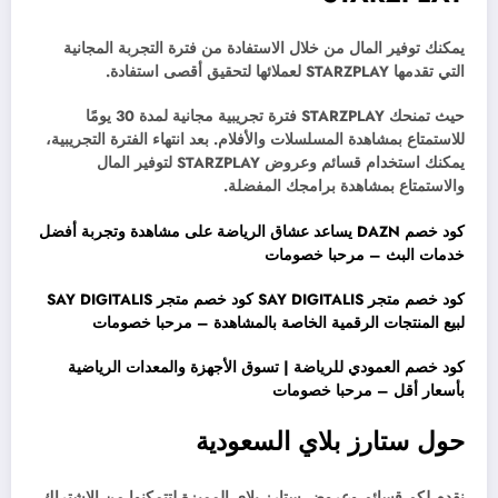
يمكنك توفير المال من خلال الاستفادة من فترة التجربة المجانية
التي تقدمها STARZPLAY لعملائها لتحقيق أقصى استفادة.
حيث تمنحك STARZPLAY فترة تجريبية مجانية لمدة 30 يومًا
للاستمتاع بمشاهدة المسلسلات والأفلام. بعد انتهاء الفترة التجريبية،
يمكنك استخدام قسائم وعروض STARZPLAY لتوفير المال
والاستمتاع بمشاهدة برامجك المفضلة.
كود خصم DAZN يساعد عشاق الرياضة على مشاهدة وتجربة أفضل
خدمات البث – مرحبا خصومات
كود خصم متجر SAY DIGITALIS كود خصم متجر SAY DIGITALIS
لبيع المنتجات الرقمية الخاصة بالمشاهدة – مرحبا خصومات
كود خصم العمودي للرياضة | تسوق الأجهزة والمعدات الرياضية
بأسعار أقل – مرحبا خصومات
حول ستارز بلاي السعودية
نقدم لكم قسائم وعروض ستارز بلاي المميزة لتتمكنوا من الاشتراك