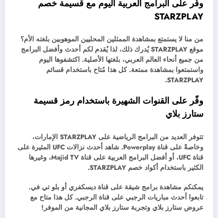
وفّر على البرامج العربية اليوم مع قسيمة خصم
STARZPLAY
من منا لا يستمتع بمشاهدة الممثلين المحليين الموهوبين بلغته الأم؟
موقع STARZPLAY يُدرك ذلك، لذا يُقدم لكم أحدث وأفضل البرامج
من جميع أنحاء العالم العربي، بلغتها الأصلية. اكتشفوها اليوم
واستمتعوا بمشاهدة ممتعة. كل هذا مُتاح باستخدام قسائم
STARZPLAY.
وفّر على القنوات الشهيرة باستخدام رمز قسيمة
ستارز بلاي
تتوفر العديد من البرامج الرياضية على STARZPLAY الإمارات،
وخاصةً على قناة Powerplay. شاهد أحدث نزالات UFC المثيرة على
قناة UFC، أو أفضل البرامج العربية على قناة Majid TV، وغيرها
الكثير باستخدام أكواد خصم STARZPLAY.
يمكنكم مشاهدة برامج شيقة على قناة ديسكفري أو بلو تي في.
تابعوا أحدث مباريات الرجبي على قناة الرجبي. كل هذا متاح مع
عروض ستارز بلاي وتجربة ستارز بلاي المجانية من الموفر!