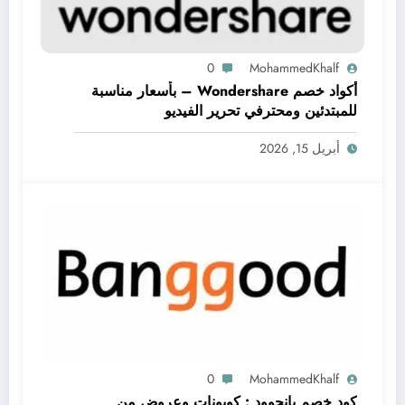
0
MohammedKhalf
أكواد خصم Wondershare – بأسعار مناسبة
للمبتدئين ومحترفي تحرير الفيديو
أبريل 15, 2026
0
MohammedKhalf
كود خصم بانجوود : كوبونات وعروض من