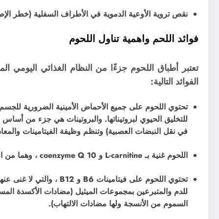
نقص تروية الأوعية الدموية في الأطراف السفلية (خطر الإصا
فوائد اللحم واهمية
تناول اللحوم
تعتبر أطباق اللحوم جزءًا من النظام الغذائي اليومي ا
الفوائد التالية:
تحتوي اللحوم على جميع الأحماض الأمينية الضرورية للجسم وال
للتخليق الحيوي لبروتيناتها. والبروتينات هي جزء من أساس 
في نقل النبضات العصبية) وتنظم وظيفة الفيتامينات والمعا
اللحوم غنية بـ L-carnitine و coenzyme Q 10 ، وهما من المواد الضرورية لعمل عضلة القلب بشكل طبيعي.
تحتوي اللحوم على فيتامينات
للدم والمتبرعين بمجموعات الميثيل (مضادات الأكسدة المسؤ
السموم من الأنسجة ولها مضادات الالتهاب).