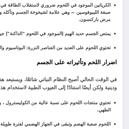
الكرياتين الموجود في اللحوم ضروري لاستقلاب الطاقة في ال
صبغة الليبوفوسين – وهي علامة لشيخوخة الجسم وتآكله وتم
مرض باركنسون.
يمتص الجسم حديد الهيم (الموجود في اللحوم “الداكنة”) جيد
تحتوي اللحوم على العديد من العناصر النزرة: البوتاسيوم وال
اضرار اللحم وتأثيراته على الجسم
في الوقت الحالي أصبح النظام النباتي شائعًا، و
يستبعد هذا
ودينية ولكن أيضًا استنادًا إلى العيوب الطبية لاستخدام هذا
تحتوي منتجات اللحوم على نسبة عالية من الكوليسترول ، و
الطهي.
اللحوم صعبة الهضم وتبقى في الجهاز الهضمي لفترة طويلة ب