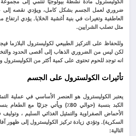
الكوليسترول مادة نشطة بيولوجيًا تنتمي إلى مجموعة 
ضروري لعمل الجسم بشكل كامل، ويؤدي نقصه إلى عدم ك
العاطفية وتغيرات في بنية أغشية الخلايا. يؤدي ارتفاع
مثل تصلب الشرايين.
وللحفاظ على التركيز الطبيعي لكوليسترول البلازما فيجب
لكن ليس من الضروري الذهاب إلى أقصى الحدود والتخل
انه توجد للحوم تحتوى على كمية أكثر من الكوليسترول 
تأثيرات الكولسترول على الجسم
يعتبر الكوليسترول هو العنصر الأساسي في عملية التمث
الكبد بنسبة (حوالي 80٪) ويأتي جزئيًا مع الطعام بنسبة (20٪).
الأحماض الصفراوية والتمثيل الغذائي السليم ، وتوليف ف
السكرية). و
تؤدي زيادة تركيز الكوليسترول إلى ظهور آف
التالية: