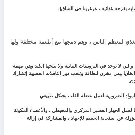
بة بقرحة غذائية ، غرغرينا في الساق).
لمغذي لمعظم الناس ، ويتم دمجها مع أطعمة مختلفة ولها
تي لا توجد في البروتينات النباتية ولا ينتجها الكبد وهي مهمة
الخلايا وهي مخزن للطاقة وتلعب دور الناقلات العصبية (تشارك
دن.
 B6 و B12 ، والتي لا غنى عنها لعمل الجهاز العصبي المركزي والمحيطي ، والأعضاء المكونة
ولة عن استجابة الجسم للإجهاد ، والمشاركة في إزالة