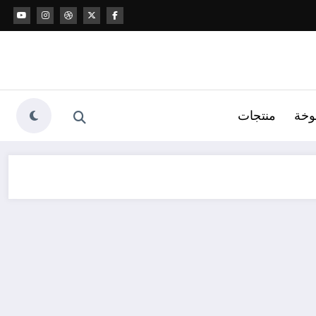
وخة
منتجات