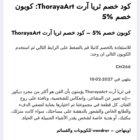
كود خصم ثريا آرت ThorayaArt: كوبون
خصم %5
كوبون خصم %5 – كود خصم ثريا آرت ThorayaArt
للاستفادة بالخصم كاملا قم بالضغط على الرابط التالي ثم استخدم
الكوبون التالي ان وجد:
CM266
ينتهي في 2027-02-10
في ثريا آرت ThorayaArt يؤمنون بأن الفن هو أكثر من مجرد ديكور
—إنه تعبير عن المشاعر، وانعكاس للشخصية، ونافذة على روح
الفنان. كل قطعة في مجموعتنا تم اختيارها بعناية لتضفي الدفء
والطابع الخاص والشعور بالدهشة على مساحتك، سواء كانت منزلك،
مكتبك، أو هدية خاصة لشخص يقدر الأشياء الجميلة في الحياة.
اوبنهاجن – wondrer للكوبونات والقسائم