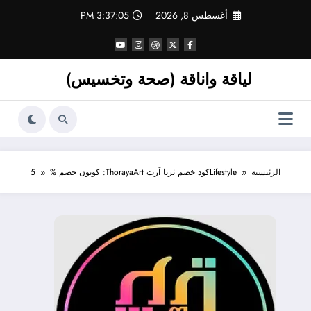
لتجاوز
أغسطس 8, 2026
3:37:06 PM
لى
لمحتوى
لياقة واناقة (صحة وتخسيس)
الرئيسية
Lifestyle
كود خصم ثريا آرت ThorayaArt: كوبون خصم %5