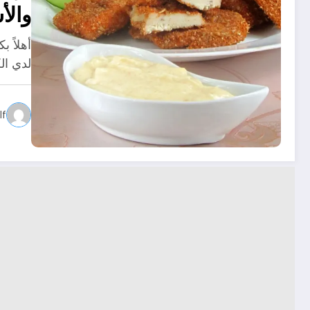
والأ
أهلاً 
لدي ال
f