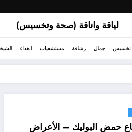
لياقة واناقة (صحة وتخسيس)
تخسيس
جمال
رشاقة
مستشفيات
الغذاء
الشيخ
اع حمض البوليك – الأعراض