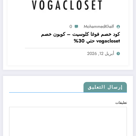
0
MohammedKhalf
كود خصم فوغا كلوسيت – كوبون خصم
vogacloset حتي 30%
أبريل 12, 2026
إرسال التعليق
تعليقات