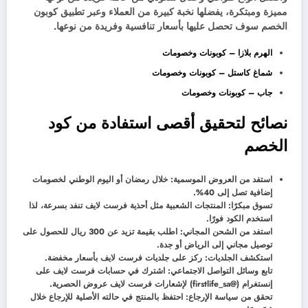
مميزة ومبتكرة، يفضلها نخبة كبيرة من العملاء وعبر تطبيق كوبون
الخصم سوف تحصل عليها بأسعار تنافسية وفريدة من نوعها.
الهرم بلازا – كوبونات وخصومات
شماغ كاستل – كوبونات وخصومات
جاب – كوبونات وخصومات
نصائح لتحقيق أقصى استفادة من كود
الخصم
استفد من العروض الموسمية: خلال رمضان أو اليوم الوطني لخصومات
إضافية تصل إلى 40%.
تسوق مبكرًا: المنتجات الشعبية مثل أحذية فرست لايف تنفد بسرعة، لذا
استخدم الكود فورًا.
استفد من الشحن المجاني: اطلب بقيمة تزيد عن 300 ريال للحصول على
توصيل مجاني إلى الرياض أو جدة.
استكشف الجلديات: ركز على جلديات فرست لايف بأسعار مخفضة.
تابع وسائل التواصل الاجتماعي: اشترك في حسابات فرست لايف على
إنستغرام (@firstlife_sa) لإشعارات فرست لايف عروض الحصرية.
تحقق من سياسة الإرجاع: احتفظ بالمنتج في حالته الأصلية للإرجاع خلال