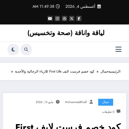
لتجاوز
أغسطس 4, 2026
11:49:39 AM
لى
لمحتوى
لياقة واناقة (صحة وتخسيس)
الرئيسية
جمال
كود خصم فرست لايف First Life للازياء الرجالية والأحذية
جمال
MohammedKhalf
مايو 13, 2026
0 تعليقات
كود خصم فرست لايف First