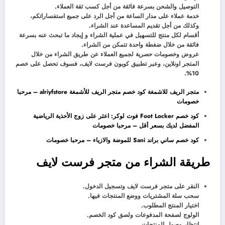
التوصيل والشحن بسرعة فائقة من أجل كسب ثقة العملاء.
خدمة عملاء على مدار الساعة من أجل الرد على جميع استفساراتكم،
وكذلك من أجل تقديم المساعدة عند الشراء.
أقسام لكل منتج للتسهيل في عملية الشراء و إيجاد ما تبحث عنه بسرعة
فائقة من خلال ضغطة واحدة تتمكن من الشراء.
عروض وخصومات حصرية لجميع العملاء عن طريق الشراء من خلال
المتجر اونلاين، وعبر تطبيق كوبون فرست لايف، فسوف تحصل على خصم
10%.
متجر الريف للاشمغة كود خصم متجر الريف للأشمغة alriyfstore – مرحبا
خصومات
كود خصم Foot Locker فوت لوكر: اعثر على زوج الأحذية الرياضية
المفضل لديك بسعر أقل – مرحبا خصومات
كود خصم ساني براند Sani للموضة والازياء – مرحبا خصومات
طريقة الشراء من متجر فرست لايف
النقر على متجر فرست لايف وتسجيل الدخول.
سحب سلة المشتريات ووضع المنتجات فيها.
اختيار المنتج المطلوب.
الولوج لصفحة المدفوعات ولصق كود الخصم.
انتظار وصول المنتجات.