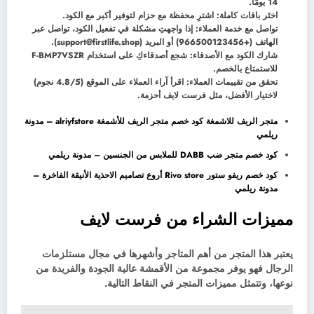
14 يومًا.
اختَر باقات كاملة: اشترِ محفظة مع حزام لتوفير أكبر مع الكود.
تواصل مع خدمة العملاء: إذا واجهتِ مشكلة في تفعيل الكود، تواصل عبر
الهاتف (+966500123456) أو البريد (support@firstlife.shop).
شارك الكود مع الأصدقاء: شجع أصدقاءكِ على استخدام F-BMP7VSZR
للاستمتاع بالخصم.
تحقق من تقييمات العملاء: اقرأ آراء العملاء على الموقع (4.8/5 نجوم)
لاختيار الأفضل، مثل فرست لايف أحزمة.
متجر الريف للاشمغة كود خصم متجر الريف للأشمغة alriyfstore – مدونة
ريلمي
كود خصم متجر ضب DABB للملابس من الجنسين – مدونة ريلمي
كود خصم ريفو ستور Rivo store أروع تصاميم الاحذية الأنيقة الفاخرة –
مدونة ريلمي
مميزات الشراء من فرست لايف
يعتبر هذا المتجر من أهم المتاجر وأشهرها في مجال مستلزمات
الرجال فهو يوفر مجموعة من الأقمشة عالية الجودة والفريدة من
نوعها، وتتمثل مميزات المتجر في النقاط التالية.