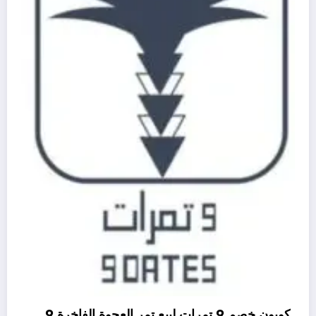
كوبون خصم 9 تمرات لبيع تمر العجوة الفاخرة 9