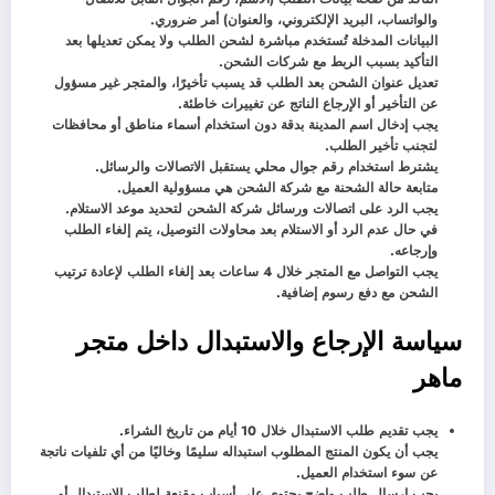
والواتساب، البريد الإلكتروني، والعنوان) أمر ضروري.
البيانات المدخلة تُستخدم مباشرة لشحن الطلب ولا يمكن تعديلها بعد
التأكيد بسبب الربط مع شركات الشحن.
تعديل عنوان الشحن بعد الطلب قد يسبب تأخيرًا، والمتجر غير مسؤول
عن التأخير أو الإرجاع الناتج عن تغييرات خاطئة.
يجب إدخال اسم المدينة بدقة دون استخدام أسماء مناطق أو محافظات
لتجنب تأخير الطلب.
يشترط استخدام رقم جوال محلي يستقبل الاتصالات والرسائل.
متابعة حالة الشحنة مع شركة الشحن هي مسؤولية العميل.
يجب الرد على اتصالات ورسائل شركة الشحن لتحديد موعد الاستلام.
في حال عدم الرد أو الاستلام بعد محاولات التوصيل، يتم إلغاء الطلب
وإرجاعه.
يجب التواصل مع المتجر خلال 4 ساعات بعد إلغاء الطلب لإعادة ترتيب
الشحن مع دفع رسوم إضافية.
سياسة الإرجاع والاستبدال داخل متجر
ماهر
يجب تقديم طلب الاستبدال خلال 10 أيام من تاريخ الشراء.
يجب أن يكون المنتج المطلوب استبداله سليمًا وخاليًا من أي تلفيات ناتجة
عن سوء استخدام العميل.
يجب إرسال طلب واضح يحتوي على أسباب مقنعة لطلب الاستبدال أو