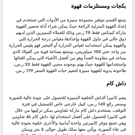
بكجات ومستلزمات قهوة
يتمتع القسم بتوفير مجموعة مميزة من الأدوات التي تستخدم في
إعداد القهوة المنزلية الرائعة حيثُ يمكن شراء أداة تحضير القهوة
ماركة كيمكس فقط 79 ر.س وذلك للعملاء المميزين الذين لديهم
ذوق عالي في تناول القهوة وإعدادها،مقياس درجة الحرارة للبن
والقهوة يمكن استخدامه لقياس الحرارة أو التبخير فهو يقيس الحرارة
من واحد حتي 100 سيليزيس، ويتمتع بصناعة قوية من الفولاذ الذي
يساعد في مقاومة الصدأ وهو من أفضل الأشياء التي يمكن اقتنائها
واستخدامها للقهوة حيثُ يهتم بوجوده محبي القهوة فقط 20 ر.س،
طاحونة يدوية للقهوة مميزة لتنعيم حبات القهوة السعر 179 ر.س.
داش كام
يضم كاميرا الداش الخلفية المميزة للحصول على جودة عالية للصورة
وبسعر رائع 149 ر.س، كيبل خارجي خاص للتسجيل في فترة
التوقف، يستخدم داش كام ماركة تشاومي يمكن تركيبها من خلال
فني كاميرا للحصول على أفضل استخدام لها، داش كام 4k شاومي
وهي تتمتع بتوفر كاميرتين واحدة أمامية والأخرى خلفية بجودة عالية
فى نقاء الصورة، ويأتي معها سلك طويل حوالى 5 متر ويمكن