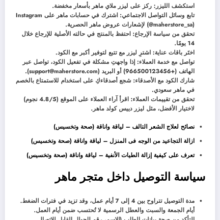
استكشف الليزر: ركز على ليزر ملاي ماهر بأسعار مخفضة.
تابع وسائل التواصل الاجتماعي: اشترك في حسابات ماهر على Instagram
(@maherstore_sa) لإشعارات عروض ماهر الحصرية.
تحقق من سياسة الإرجاع: احتفظ بالمنتج في حالته الأصلية للإرجاع خلال
14 يومًا.
اختَر باقات عناية: اشترِ ليزر مع تتبع لتوفير أكبر مع الكود.
تواصل مع خدمة العملاء: إذا واجهتِ مشكلة في تفعيل الكود، تواصل عبر
الهاتف (+966500123456) أو البريد (support@maherstore.com).
شارك الكود مع الأصدقاء: شجع أصدقاءكِ على استخدام للاستمتاع بالخصم
في ماهر سعودي.
تحقق من تقييمات العملاء: اقرأ آراء العملاء على الموقع (4.8/5 نجوم)
لاختيار الأفضل، مثل ليزر دييس كولد ماهر.
نصائح لعلاج الشعر التالف – لياقة واناقة (صحة وتخسيس)
ازالة التجاعيد من الوجه فى المنزل – لياقة واناقة (صحة وتخسيس)
تعرف على كيفية إزالة الطيات الأنفية – لياقة واناقة (صحة وتخسيس)
سياسة التوصيل داخل متجر ماهر
مدة التوصيل تتراوح بين 4 إلى 7 أيام عمل، وقد تزيد في فترات الضغط.
أيام الجمعة والسبت والعطل الرسمية لا تُحتسب ضمن أيام العمل.
التأكد من صحة بيانات الطلب (الاسم، رقم الجوال القابل للاتصال