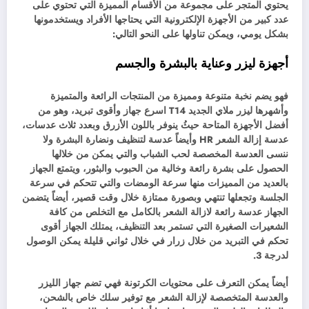
يحتوي المتجر على مجموعة من الأقسام المميزة التي تحتوي على
عدد كبير من الأجهزة الإلكترونية التي يحتاجها الأفراد ويستخدمونها
بشكل يومي، ويمكن تناولها على النحو التالي:
أجهزة ليزر وعناية بالبشرة والجسم
فهو يضم نخبة متنوعة ومميزة من المنتجات الرائعة والمتميزة
وأشهرها ليزر ملاي الجديد T14 اسرع جهاز وأقوى تبريد، وهو من
أفضل الأجهزة المتاحة حيثُ ينوفر باللون الأزرق وبعدد ثلاث عدسات،
عدسة إزالة الشعر HR وأيضاً عدسة لتنظيف ونضارة البشرة ولا
ننسى العدسة المخصصة لحب الشباب والتي يمكن من خلالها
الحصول على بشرة رائعة وخالية من الحبوب والبثور، ويتمتع الجهاز
بالعديد من المميزات منها سرعة الومضات والتي تتحكم في سرعة
الجلسة وتجعلها تنتهي وبصورة ممتازة خلال وقت قصير، أيضاً يتضمن
الجهاز عدسة رائعة لازالة الشعر بالكامل مع التخلص من كافة
الشعيرات الصغيرة التي تستمر بعد التنظيف، يمتلك الجهاز أقوى
تحكم في التبريد من خلال زرار في خلال ثواني قليلة يمكن الوصول
لدرجة 3.
أيضاً يمكن التعرف على محتويات الكرتونة فهي تضم جهاز الليزر
والعدسة المتخصصة لإزالة الشعر مع توفير سلك خاص بالشحن،