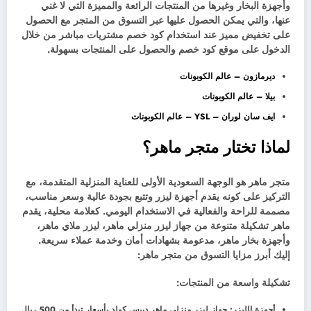
وأجهزة البخار وغيرها من المنتجات الرائعة والمميزة التي لا غني
عنها، والتي يمكن الحصول عليها عبر التسوق من المتجر مع الحصول
على تخفيض مميز عند استخدام كود خصم مشتريات مباشر من خلال
الدخول على موقع كود خصم والحصول على المنتجات بسهولة.
ديرمازون – عالم الكوبونات
بيلا – عالم الكوبونات
ايف سان لوران – YSL – عالم الكوبونات
لماذا تختار متجر ماهر؟
متجر ماهر هو الوجهة السعودية الأولى للعناية المنزلية المتقدمة، مع
التركيز على كونه يقدم أجهزة ليزر وتتبع بجودة عالية وسعر مناسب،
مصممة للراحة والفعالية في الاستخدام اليومي. كعلامة محلية، يقدم
ماهر تشكيلة متنوعة من جهاز ليزر منزلي ماهر، ليزر ملاي ماهر،
وأجهزة بخار ماهر، مدعومة بشهادات أمان وخدمة عملاء سريعة.
إليك أبرز مزايا التسوق من متجر ماهر:
تشكيلة واسعة من المنتجات:
أجهزة الليزر: جهاز ليزر منزلي ماهر دييس كولد بأسعار تبدأ من 500 ريال