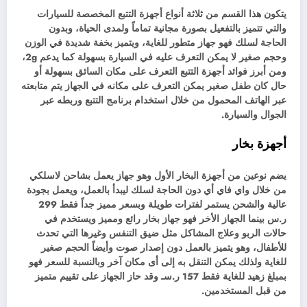
يتكون هذا القسم من ثلاثة أنواع أجهزة التتبع المخصصة للسيارات
والتي تتميز بالتفعيل بصورة مجانية تماماً ولمدى الحياة، وبدون
الحاجة لسلك فهو جهاز متطور للغاية، ويتميز بخفة شديدة في الوزن
وحجم صغير لا يمكن التعرف عليه في السيارة بسهولة كما يدعم 2g،
ومن أبرز فوائد أجهزة التتبع التعرف على مكان السائق بسهولة أو
حال كان طفل صغير يمكن التعرف على مكانه في الجهاز يتم متابعته
عبر الهاتف المحمول من خلال استخدام برنامج التتبع وربطه عبر
الجوال والسيارة.
أجهزة بخار
يضم نوعين من أجهزة البخار الأول وهو جهاز يعمل بشاحن لاسلكي
من خلال واي فاي أي دون الحاجة لسلك ليبدأ بالعمل، ويعمل بجودة
عالية والشحن يستمر لفترات طويلة وبسعر مميز جداً فقط 299
ر.س بينما الجهاز الأخر فهو جهاز بخار رائع ومميز ويستخدم في
حالات الربو وعلاج المشاكل مثل ضيق التنفس وغيرها التي تحدث
للأطفال، وهو يتميز بالعمل دون إصدار صوت وأيضاً الحجم صغير
للغاية ولذلك يمكن التنقل به إلى أى مكان آخر وبالنسبة للسعر فهو
بمبلغ زهيد للغاية فقط 157 ر.سـ وقد حاز الجهاز على تقييم متميز
من قبل المستخدمين.