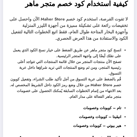
كيفية استخدام كود خصم متجر ماهر
لا تفوت الفرصة، استخدم كود خصم Maher Store الآن واحصل على
تخفيضات رائعة على تشكيلة مميزة من أجهزة الليزر المنزلية
وأجهزة البخار المتاحة طوال العام، فقط اتبع الخطوات التالية لتفعيل
الكود والاستفادة من هذا العرض الحصري.
انسخ كود متجر ماهر عن طريق الضغط على خيار نسخ الكود الذي يعمل
على نقلك أيضًا إلى واجهة المتجر الرئيسية.
تصفح الآن منتجات المتجر من خلال قائمة المنتجات التي تتواجد أعلى
رئيسية المتجر، ومن ثم وضع المنتجات التي تريد شراؤها داخل عربة
التسوق.
قُم بالضغط على عربة التسوق من أجل تأكيد طلب الشراء، وتفعيل كوبون
خصم Maher Store من خلال وضع رمز الكود داخل الشريط المخصص له.
بعد الانتهاء من إتمام الخطوات السابقة يُمكنك الحصول على خصومات
متجر ماهر الفعالة على مدار العام.
تام – كوبونات وخصومات
انيڤيتا – كوبونات وخصومات
هير بيوتي – كوبونات وخصومات