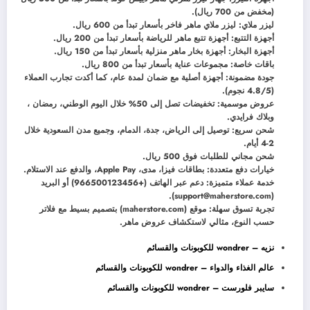
(مخفض من 700 ريال).
ليزر ملاي: ليزر ملاي ماهر فاخر بأسعار تبدأ من 600 ريال.
أجهزة التتبع: أجهزة تتبع ماهر للرياضة بأسعار تبدأ من 200 ريال.
أجهزة البخار: أجهزة بخار ماهر منزلية بأسعار تبدأ من 150 ريال.
باقات خاصة: مجموعات عناية بأسعار تبدأ من 800 ريال.
جودة مضمونة: أجهزة أصلية مع ضمان لمدة عام، كما أكدت تجارب العملاء
(4.8/5 نجوم).
عروض موسمية: تخفيضات تصل إلى 50% خلال اليوم الوطني، رمضان ،
وبلاك فرايدي.
شحن سريع: توصيل إلى الرياض، جدة، الدمام، وجميع مدن السعودية خلال
2-4 أيام.
شحن مجاني للطلبات فوق 500 ريال.
خيارات دفع متعددة: بطاقات فيزا، مدى، Apple Pay، والدفع عند الاستلام.
خدمة عملاء متميزة: دعم عبر الهاتف (+966500123456) أو البريد
(support@maherstore.com).
تجربة تسوق سهلة: موقع (maherstore.com) بتصميم بسيط مع فلاتر
حسب النوع، مثالي لاستكشاف عروض ماهر.
نزيه – wondrer للكوبونات والقسائم
عالم الغذاء والدواء – wondrer للكوبونات والقسائم
سايبر فلورست – wondrer للكوبونات والقسائم