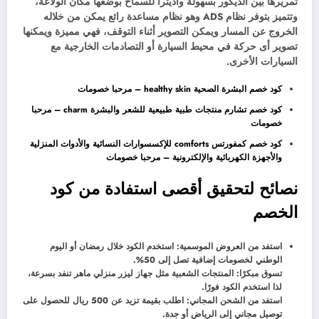
تمريرها بين الديكور بسهولة واديترا للسماح بوضعها مكان الولاعة،
وتتميز بتوفر نظام ADS وهو نظام مساعدة رائع يمكن من خلاله
الخروج عن المسار ويمكن التصوير أثناء التوقف، فهي مميزة ويمكنها
تصوير أى حركة في محيط السيارة أو التصادمات الخارجية مع
السيارات الأخرى.
كود خصم البشرة الصحية healthy skin – مرحبا خصومات
كود خصم تشارم منتجات طبية طبيعية للشعر والبشرة charm – مرحبا
خصومات
كود خصم كمفورتس comforts للإكسسوارات النسائية والأدوات المنزلية
والأجهزة الكهربائية والإلكترونية – مرحبا خصومات
نصائح لتحقيق أقصى استفادة من كود
الخصم
استفد من العروض الموسمية: استخدم الكود خلال رمضان أو اليوم
الوطني لخصومات إضافية تصل إلى 50%.
تسوق مبكرًا: المنتجات الشعبية مثل جهاز ليزر منزلي ماهر تنفد بسرعة،
لذا استخدم الكود فورًا.
استفد من الشحن المجاني: اطلب بقيمة تزيد عن 500 ريال للحصول على
توصيل مجاني إلى الرياض أو جدة.