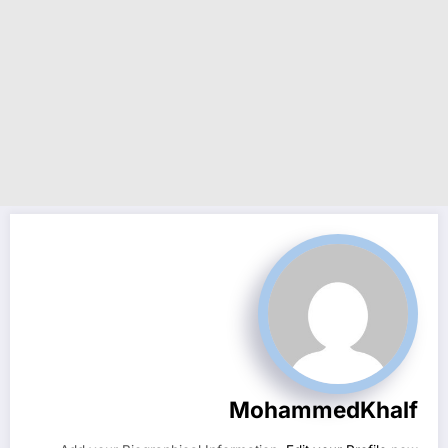
MohammedKhalf