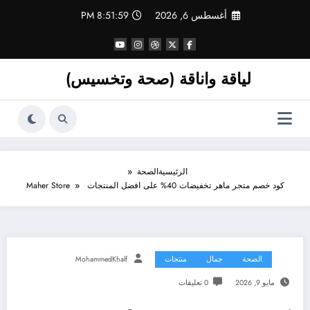
لتجاوز
أغسطس 6, 2026
8:52:01 PM
لى
لمحتوى
لياقة واناقة (صحة وتخسيس)
الرئيسية
الصحة
كود خصم متجر ماهر تخفيضات 40% على افضل المنتجات Maher Store
الصحة
جمال
منتجات
MohammedKhalf
مايو 9, 2026
0 تعليقات