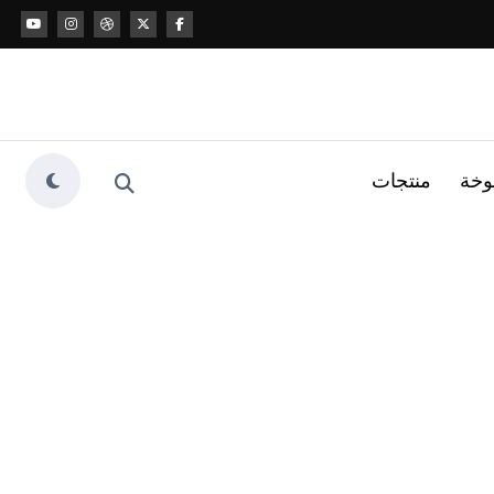
وخة
منتجات