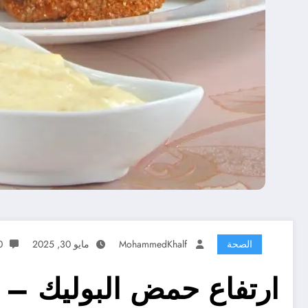
الصحة
MohammedKhalf
مايو 30, 2025
0 تعل
ارتفاع حمض البوليك – 