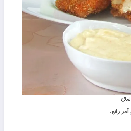
علاج
أمر رائع.