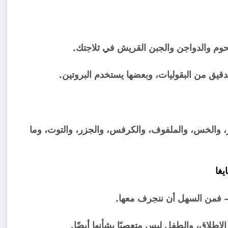
لحوم والدواجن والجبن القريش في ثلاجتك.
لدقيق من البقوليات، وبعضها يستخدم البروتين.
ار، والخس، والملفوف، والكرفس، والجزر، والتوت، وما
– فمن السهل أن ننجرف معها.
 الإطلاق، والطفل ليس متعصبًا بشأنها أيضًا.