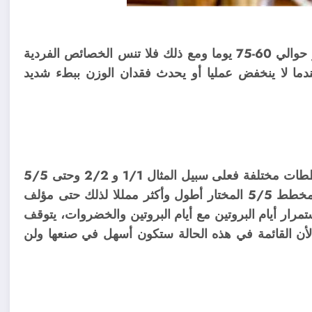
وللتخلص من 10 كجم من الوزن الزائد سيستغرق الأمر حوالي 60-75 يوما ومع ذلك فلا تنس الخصائص الفردية
ما لا ينخفض عمليا أو يحدث فقدان الوزن ببطء شديد
يمكنك تبديل المنتجات خلال مرحلة “الرحلة” وفقا لمخططات مختلفة فعلى سبيل المثال 1/1 و 2/2 وحتى 5/5
وهذا عمليا لا يؤثر على النتيجة النهائية ومع ذلك فيعتبر مخطط 5/5 المختار أطول وأكثر ممللا لذلك حتى مؤلف
باعه باختيار مخطط 1/1 بالتناوب باستمرار أيام البروتين مع أيام البروتين والخضروات، يتوقف
ض الأشخاص الذين يفقدون الوزن عند مخطط 2/2 لأن القائمة في هذه الحالة ستكون أسهل في صنعها ولن