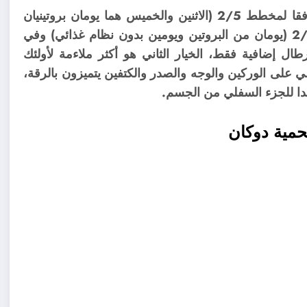
يقترح دوكان أيضا فقدان الوزن في مرحلة “الرحلة” وفقا لمخطط 2/5 (الاثنين والخميس هما يومان بروتينيان
والباقي عبارة عن خضروات بروتينية) ووفقا لمخطط 2/0 (يومان من البروتين ويومين بدون نظام غذائي) وفي
ل إضافية فقط، الخيار الثاني هو أكثر ملاءمة لأولئك
لى الوركين والوجه والصدر والكتفين يتميزون بالرقة،
حمية دوكان