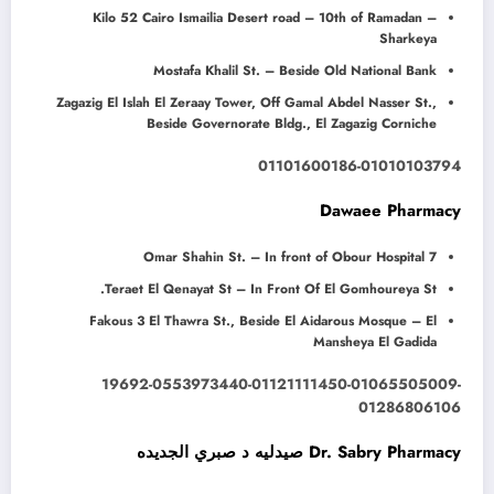
Kilo 52 Cairo Ismailia Desert road – 10th of Ramadan –
Sharkeya
Mostafa Khalil St. – Beside Old National Bank
Zagazig El Islah El Zeraay Tower, Off Gamal Abdel Nasser St.,
Beside Governorate Bldg., El Zagazig Corniche
01101600186-01010103794
Dawaee Pharmacy
7 Omar Shahin St. – In front of Obour Hospital
Teraet El Qenayat St – In Front Of El Gomhoureya St.
Fakous 3 El Thawra St., Beside El Aidarous Mosque – El
Mansheya El Gadida
19692-0553973440-01121111450-01065505009-
01286806106
Dr. Sabry Pharmacy صيدليه د صبري الجديده