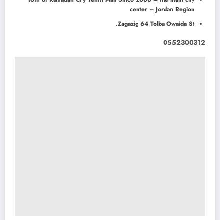
10th of Ramadan City Tenth Mall Sinco 2000 – the main city
center – Jordan Region
Zagazig 64 Tolba Owaida St.
0552300312