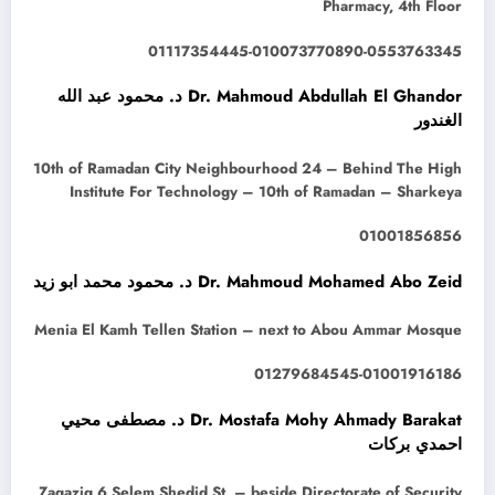
Pharmacy, 4th Floor
01117354445-010073770890-0553763345
Dr. Mahmoud Abdullah El Ghandor د. محمود عبد الله
الغندور
10th of Ramadan City Neighbourhood 24 – Behind The High
Institute For Technology – 10th of Ramadan – Sharkeya
01001856856
Dr. Mahmoud Mohamed Abo Zeid د. محمود محمد ابو زيد
Menia El Kamh Tellen Station – next to Abou Ammar Mosque
01279684545-01001916186
Dr. Mostafa Mohy Ahmady Barakat د. مصطفى محيي
احمدي بركات
Zagazig 6 Selem Shedid St. – beside Directorate of Security