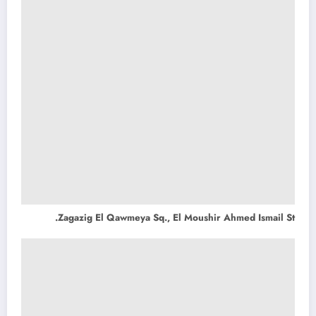
Zagazig El Qawmeya Sq., El Moushir Ahmed Ismail St.