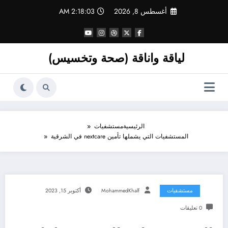
لتجاوز
أغسطس 8, 2026
2:18:04 AM
لى
لمحتوى
لياقة واناقة (صحة وتخسيس)
الرئيسية
مستشفيات
المستشفيات التي يشملها تأمين nextcare في الشرقية
مستشفيات
MohammedKhalf
أكتوبر 15, 2023
0 تعليقات