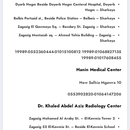
Dyarb Negm Beside Deyerb Negm Centeral Hospital, Deyerb
Negm – Sharkeya
Belbis Portsaid st., Beside Police Station – Belbeis – Sharkeya
Zagazig El Qawmeya Sq. – Bendary St. Zagazig – Sharkeya
Zagazig Montazah sq. – Ahmed Yehia Building – Zagazig –
Sharkeya
19989-01068827135 19989-0552360444-01015100812
19989-01017608455
Hanin Medical Center
New Salhia Mgawra 10
0553902820-01064147206
Dr. Khaled Abdel Aziz Radiology Center
Zagazig Mohamed Al Araby St. – El-Kawmia Tower 2
Zagazig 52 El-Kawmia St. – Beside El-Kawmia School