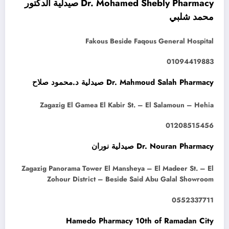
Dr. Mohamed Shebly Pharmacy صيدلية الدكتور
محمد شلبي
Fakous Beside Faqous General Hospital
01094419883
Dr. Mahmoud Salah Pharmacy صيدلية د.محمود صلاح
Zagazig El Gamea El Kabir St. – El Salamoun – Hehia
01208515456
Dr. Nouran Pharmacy صيدلية نوران
Zagazig Panorama Tower El Mansheya – El Madeer St. – El
Zohour District – Beside Said Abu Galal Showroom
0552337711
Hamedo Pharmacy 10th of Ramadan City