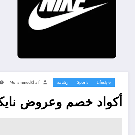
Lifestyle
Sports
رشاقة
MohammedKhalf
أكواد خصم وعروض نايكي e