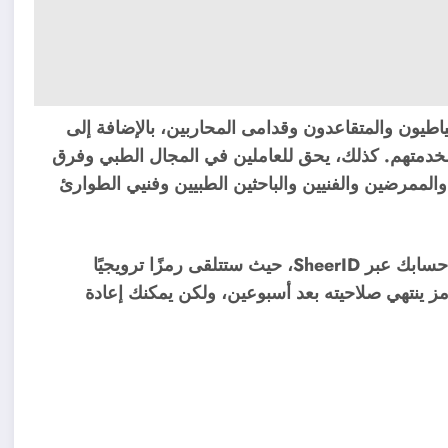
اطيون والمتقاعدون وقدامى المحاربين، بالإضافة إلى
صم 10% من نايكي تقديرًا لخدمتهم. كذلك، يحق للعاملين في المجال الطبي وفرق
شمل ذلك الأطباء والممرضين والفنيين والباحثين الطبيين وفنيي الطوارئ
للحصول على أي من هذه الخصومات، عليك التحقق من حسابك عبر SheerID، حيث ستتلقى رمزًا ترويجيًا
مز ينتهي صلاحيته بعد أسبوعين، ولكن يمكنك إعادة