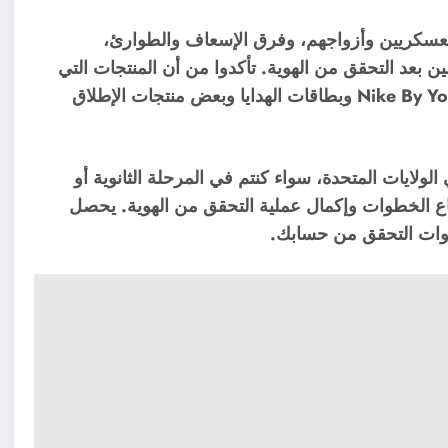
ًا خصومات أخرى من نايكي، مثل خصم 10% للعسكريين وأزواجهم، وفرق الإسعاف والطوارئ،
بعد التحقق من الهوية. تأكدوا من أن المنتجات التي
ترغبون بشرائها مشمولة بالخصم؛ بعض المنتجات، مثل Nike By You وبطاقات الهدايا وبعض منتجات الإطلاق
اب الذين تزيد أعمارهم عن 16 عامًا في الولايات المتحدة، سواء كنتم في المرحلة الثانوية أو
ليكم سوى اتباع الخطوات وإكمال عملية التحقق من الهوية. يحصل