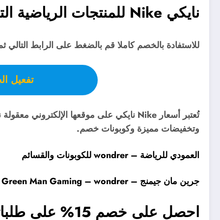
نايكي Nike للمنتجات الرياضية التي تتسم بالجودة العالية والأناقة
للاستفادة بالخصم كاملا قم بالضغط على الرابط التالي ثم
تفعيل ال
تُعتبر أسعار Nike نايكي على موقعها الإلكتروني
وتخفيضات مميزة وكوبونات خصم.
العمودي للرياضة – wondrer للكوبونات والقسائم
جرين مان جيمنج – Green Man Gaming – wondrer للكوبونات والقسائم
احصل على خصم 15