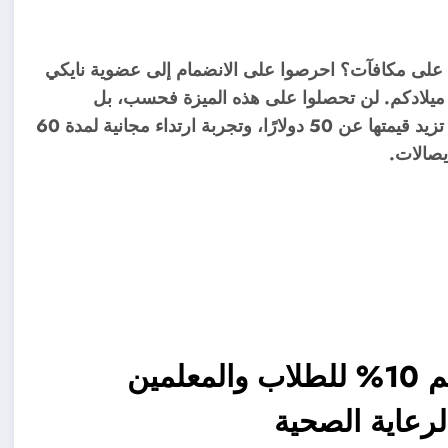
 على مكافآت؟ احرصوا على الانضمام إلى عضوية نايكي
ميلادكم. لن تحصلوا على هذه الميزة فحسب، بل
ستحصلون أيضًا كأعضاء على شحن مجاني للطلبات التي تزيد قيمتها عن 50 دولارًا، وتجربة ارتداء مجانية لمدة 60
إيصالات.
برامج خصومات نايكي Nike: خصم 10% للطلاب والمعلمين
رعاية الصحية