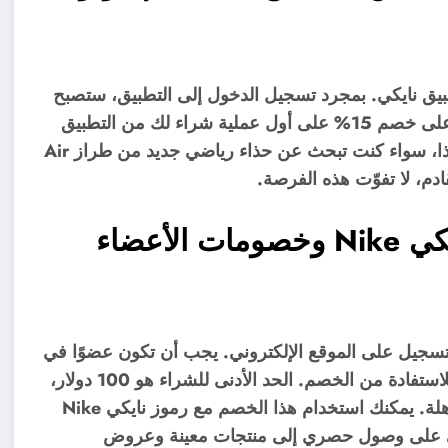
يق نايكي. بمجرد تسجيل الدخول إلى التطبيق، ستصبح
عضوًا تلقائيًا. وباستخدام رمز نايكي الترويجي، ستحصل على خصم 15% على أول عملية شراء لك من التطبيق
وشحن مجاني للطلبات التي تزيد قيمتها عن 50 دولارًا. لذا، سواء كنت تبحث عن حذاء رياضي جديد من طراز Air
احتفل بعيد ميلادك مع كوبونات نايكي Nike وخصومات الأعضاء
عيد ميلادك عند التسجيل على الموقع الإلكتروني. يجب أن تكون عضوًا في
نايكي وأن تكون مسجلاً الدخول إلى حسابك على نايكي للاستفادة من الخصم. الحد الأدنى للشراء هو 100 دولار،
وينطبق الخصم على أول 500 دولار من عملية شراء مؤهلة. يمكنك استخدام هذا الخصم مع رموز نايكي Nike
كي على وصول حصري إلى منتجات معينة وعروض