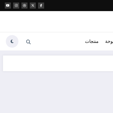
وخة
منتجات