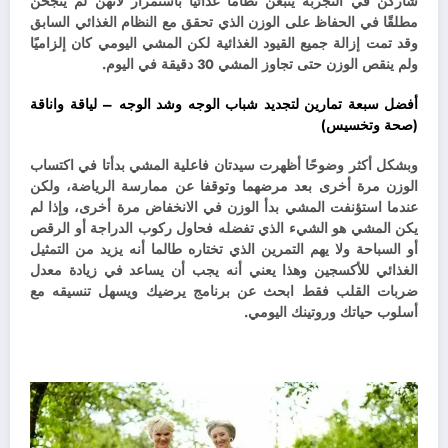
شاركن في التجربة يتبعن نظامًا غذائيًا باستمرار لأنهن لم ينجحن
مطلقًا في الحفاظ على الوزن الذي تحقق مع النظام الغذائي السابق
وقد تمت إزالة جميع القيود الغذائية لكن المشي اليومي كان إلزاميًا
ولم ينقص الوزن حتى تجاوز المشي 30 دقيقة في اليوم.
أفضل سبعة تمارين لتجديد شباب الوجه وشد الوجه – لياقة واناقة
(صحة وتخسيس)
وبشكل أكثر وضوحًا أظهرت سيدتان فاعلية المشي بدأتا في اكتساب
الوزن مرة أخرى بعد مرضهما وتوقفا عن ممارسة الرياضة، ولكن
عندما استؤنفت المشي بدأ الوزن في الانخفاض مرة أخرى، و
إذا لم
يكن المشي هو الشيء الذي تفضله فحاول ركوب الدراجة أو الرقص
أو السباحة ولا يهم التمرين الذي تختاره طالما أنه يزيد من التمثيل
الغذائي للأكسجين وهذا يعني أنه يجب أن يساعد في زيادة معدل
ضربات القلب فقط ابحث عن برنامج يرضيك ويسهل تنسيقه مع
أسلوب حياتك وروتينك اليومي.