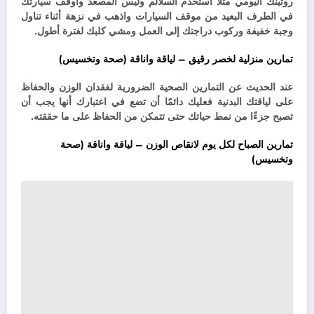
روتينك اليومي مثلا استخدم السلالم وليس المصعد وأوقف سيارتك
في الطرف البعيد من موقف السيارات واذهب في نزهة أثناء تناول
وجبة خفيفة وركوب دراجتك إلى العمل ومشي كلبك لفترة أطول.
تمارين منزلية لخصر رقيق – لياقة واناقة (صحة وتخسيس)
عند الحديث عن التمارين الصحية الضرورية لفقدان الوزن والحفاظ
على لياقتك البدنية فعليك دائمًا أن تضع في اعتبارك أنها يجب أن
تصبح جزءًا من نمط حياتك حتى تتمكن من الحفاظ على ما حققته.
تمارين الصباح لكل يوم لانقاص الوزن – لياقة واناقة (صحة
وتخسيس)