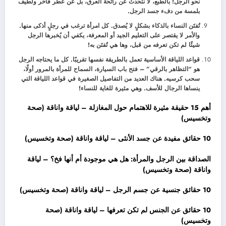
نحو الرجل! بالطبع، لا نتحدث عن رائحة العرق، بل عن عطر فاخر ولطيف
بلمسة من دفء جسد الرجل.
تُفتَن النساء بالذكاء بشكلٍ لا يُصدق. كل امرأة ترغب في رجلٍ أذكى منها.
والأمر لا يقتصر على التعليم الجيد أو المعرفة، يكفي أن يُخبرها الرجل
شيئًا لم تكن تعرفه من قبل، وها هي تُفتَن به!
قواعد اللياقة الأساسية تعمل بالطريقة نفسها تقريبًا. كل ما يحتاجه الرجل
هو “التظاهر بالرقي” – فتح باب السيارة، السماح للمرأة بالمرور أولًا،
سحب كرسيه. هناك العديد من التفاصيل الصغيرة في قواعد اللياقة التي
ينساها الرجال للأسف. وهي مثيرة للغاية للنساء!
أهم 15 حقيقة مثيرة للاهتمام حول المغازلة – لياقة واناقة (صحة
وتخسيس)
10 حقائق مفيدة عن جسد الأنثى – لياقة واناقة (صحة وتخسيس)
الصداقة بين الرجل والمرأة: هل هي موجودة أم أنها فخ؟ – لياقة
واناقة (صحة وتخسيس)
10 حقائق جنسية عن جسم الرجل – لياقة واناقة (صحة وتخسيس)
10 حقائق عن الجنس لم تكن تعرفها – لياقة واناقة (صحة
وتخسيس)