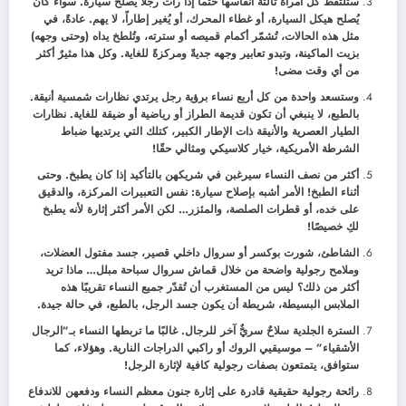
ستلتقط كل امرأة ثالثة أنفاسها حتماً إذا رأت رجلاً يُصلح سيارة. سواءً كان
يُصلح هيكل السيارة، أو غطاء المحرك، أو يُغير إطاراً، لا يهم. عادةً، في
مثل هذه الحالات، تُشمّر أكمام قميصه أو سترته، وتُلطخ يداه (وحتى وجهه)
بزيت الماكينة، وتبدو تعابير وجهه جديةً ومركزةً للغاية. وكل هذا مثيرٌ أكثر
من أي وقت مضى!
وستسعد واحدة من كل أربع نساء برؤية رجل يرتدي نظارات شمسية أنيقة.
بالطبع، لا ينبغي أن تكون قديمة الطراز أو رياضية أو ضيقة للغاية. نظارات
الطيار العصرية والأنيقة ذات الإطار الكبير، كتلك التي يرتديها ضباط
الشرطة الأمريكية، خيار كلاسيكي ومثالي حقًا!
أكثر من نصف النساء سيرغبن في شريكهن بالتأكيد إذا كان يطبخ. وحتى
أثناء الطبخ! الأمر أشبه بإصلاح سيارة: نفس التعبيرات المركزة، والدقيق
على خده، أو قطرات الصلصة، والمئزر… لكن الأمر أكثر إثارة لأنه يطبخ
لكِ خصيصًا!
الشاطئ، شورت بوكسر أو سروال داخلي قصير، جسد مفتول العضلات،
وملامح رجولية واضحة من خلال قماش سروال سباحة مبلل… ماذا تريد
أكثر من ذلك؟ ليس من المستغرب أن تُقدّر جميع النساء تقريبًا هذه
الملابس البسيطة، شريطة أن يكون جسد الرجل، بالطبع، في حالة جيدة.
السترة الجلدية سلاحٌ سريٌّ آخر للرجال. غالبًا ما تربطها النساء بـ”الرجال
الأشقياء” – موسيقيي الروك أو راكبي الدراجات النارية. وهؤلاء، كما
ستوافق، يتمتعون بصفات رجولية كافية لإثارة الرجل!
رائحة رجولية حقيقية قادرة على إثارة جنون معظم النساء ودفعهن للاندفاع