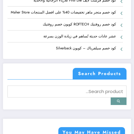
كود خصم فرست لايف First Life للازياء الرجالية والأحذية
كود خصم متجر ماهر تخفيضات 40% على افضل المنتجات Maher Store
كود خصم روفتيك ROFTECH كوبون خصم روفتيك
عشر عادات حديثة تُساهم في زيادة الوزن بسرعة
كود خصم سيلفرباك – كوبون Silverback
Search Products
You May Have Missed