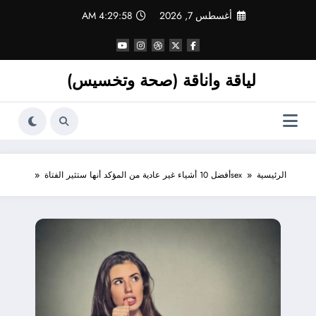
لتجاوز
أغسطس 7, 2026
4:29:59 AM
لى
لمحتوى
لياقة واناقة (صحة وتخسيس)
الرئيسية
sex
أفضل 10 أشياء غير عادية من المؤكد أنها ستثير الفتاة