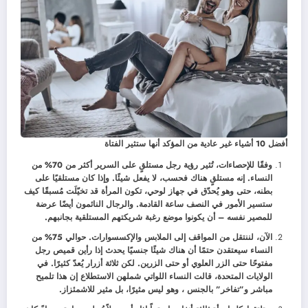
أفضل 10 أشياء غير عادية من المؤكد أنها ستثير الفتاة
وفقًا للإحصاءات، تُثير رؤية رجل مستلقٍ على السرير أكثر من 70% من
النساء. إنه مستلقٍ هناك فحسب، لا يفعل شيئًا. وإذا كان مستلقيًا على
بطنه، حتى وهو يُحدّق في جهاز لوحي، تكون المرأة قد تخيّلَت مُسبقًا كيف
ستسير الأمور في النصف ساعة القادمة. والرجال النائمون أيضًا عرضة
للمصير نفسه – أن يكونوا موضع رغبة شريكتهم المستلقية بجانبهم.
الآن، لننتقل من المواقف إلى الملابس والإكسسوارات. حوالي 75% من
النساء سيعتقدن حتمًا أن هناك شيئًا جنسيًا يحدث إذا رأين قميص رجل
مفتوحًا حتى الزر العلوي أو حتى الزرين. لكن ثلاثة أزرار يُعدّ كثيرًا. في
الولايات المتحدة، قالت النساء اللواتي شملهن الاستطلاع إن هذا تلميح
مباشر و”تفاخر” بالجنس ، وهو ليس مثيرًا، بل مثير للاشمئزاز.