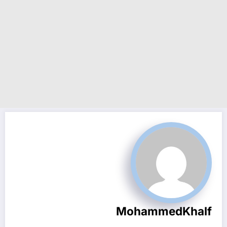
MohammedKhalf