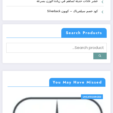
عشر عادات حديثة تُساهم في زيادة الوزن بسرعة
كود خصم سيلفرباك – كوبون Silverback
Search Products
You May Have Missed
UNCATEGORIZED