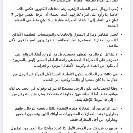
نظر إلى امرأة بطريقة “مُثيرة” في مكان عام.
يُحب الرجال أحمر الشفاه الزاهي، رغم ادعاءات الكثيرين عكس ذلك،
خاصةً إذا رأوه على امرأة تُغازلهم. أثبت العلماء أن الرجل يقضي حوالي 7
ثوانٍ في النظر إلى الشفاه الحمراء، مقارنةً بـ 5 ثوانٍ فقط في الشفاه
الفاتحة.
تُعتبر المقاهي ومراكز التسوق والجامعات والمؤسسات التعليمية الأماكن
الأنسب للمغازلة المستمرة. أما المطاعم الفاخرة ودور السينما فهي الأقل
ملاءمة.
لا يتفاعل الرجال مع المظهر فحسب، بل مع الروائح أيضًا. الروائح التي
تحفزهم على المغازلة الناجحة هي رائحة الطعام المقلي (ليس بالضرورة
أن تكون من الفتاة!)، وكريمة الأطفال البودرة، والخزامى.
في 80% من الحالات، يتكون الانطباع الجيد الأول للمرأة عن الرجل من
خلال ما إذا كان منحنيا أو جالسا وكتفيه إلى الخلف.
وفقًا للإحصائيات، يكون الرجل مستعدًا للاعتراف بوقوعه في الحب بعد ثلاثة
مواعيد فقط. أما النساء، فهنّ مخلوقاتٌ متشككة ومترددة. يستغرقن من
١٠ إلى ١٥ موعدًا للإجابة بثقة.
على الرغم من أن المغازلة مثيرة للاهتمام دائمًا بالنسبة للرجال، فإنهم
يحاولون تجنب المغازلات المشهورات – أولئك الذين يبتسمون للجميع
ويغازلون من أجل المغازلة فقط.
قد يهرب شريكك من الموعد الأول إذا كنت: متأخرًا جدًا (نعم، من المقبول