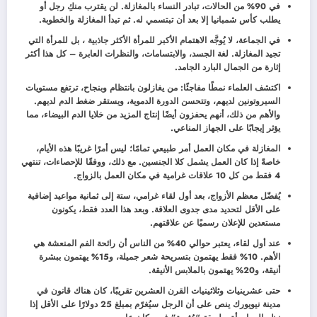
في 90% من الحالات، تبادر النساء بالمغازلة. لن يقترب منكِ رجل أو
يطلب كأس شمبانيا إلا بعد أن تبتسمي له. ثم تبدأ المغازلة والخطوبة.
في الجماعة، لا يُوجَّه الاهتمام الأكبر للمرأة الأكثر جاذبية ، بل للمرأة التي
تجيد المغازلة. لغة الجسد، والابتسامات، والنظرات العابرة – كل هذا أكثر
إثارة من الجمال البارد الجامد.
اكتشف العلماء نمطًا مفاجئًا: من يغازلون بانتظام وبنجاح، ترتفع مستويات
السيروتونين لديهم، وتتحسن الدورة الدموية، ويستقر ضغط الدم لديهم.
والأهم من ذلك، أنهم يحفزون أيضًا إنتاج المزيد من خلايا الدم البيضاء، مما
يؤثر إيجابًا على الجهاز المناعي.
المغازلة في مكان العمل أمر طبيعي تمامًا؛ ليس أمرًا غريبًا هذه الأيام،
خاصةً إذا كان العمل يشمل كلا الجنسين. مع ذلك، ووفقًا للإحصاءات، تنتهي
4 فقط من كل 10 علاقات غرامية في مكان العمل بالزواج.
يُفضّل معظم الأزواج، بعد أول لقاء غرامي، ستة إلى ثمانية مواعيد إضافية
على الأقل لتحديد مدى جدوى العلاقة. وبعد هذا العدد فقط، يكونون
مستعدين للإعلان رسميًا عن علاقتهم.
عند أول لقاء، يعتبر حوالي 40% من الناس أن رائحة الفم المنعشة هي
الأهم. 10% فقط يهتمون بتسريحة شعر جميلة، و15% يهتمون ببشرة
أنيقة، و20% يهتمون بالملابس الأنيقة.
حتى عشرينيات وثلاثينيات القرن العشرين تقريبًا، كان هناك قانون في
مدينة نيويورك ينص على أن الرجل سيُغرّم بمبلغ 25 دولارًا على الأقل إذا