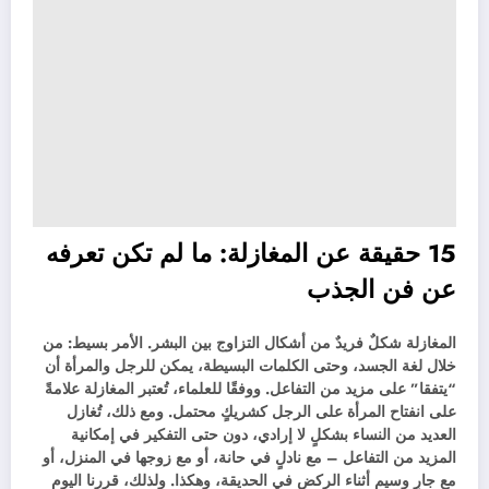
15 حقيقة عن المغازلة: ما لم تكن تعرفه
عن فن الجذب
المغازلة شكلٌ فريدٌ من أشكال التزاوج بين البشر. الأمر بسيط: من
خلال لغة الجسد، وحتى الكلمات البسيطة، يمكن للرجل والمرأة أن
“يتفقا” على مزيد من التفاعل. ووفقًا للعلماء، تُعتبر المغازلة علامةً
على انفتاح المرأة على الرجل كشريكٍ محتمل. ومع ذلك، تُغازل
العديد من النساء بشكلٍ لا إرادي، دون حتى التفكير في إمكانية
المزيد من التفاعل – مع نادلٍ في حانة، أو مع زوجها في المنزل، أو
مع جارٍ وسيم أثناء الركض في الحديقة، وهكذا. ولذلك، قررنا اليوم