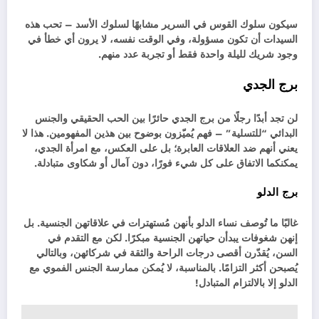
سيكون سلوك القوس في السرير مشابهًا لسلوك الأسد – تحب هذه
السيدات أن تكون مسؤولة، وفي الوقت نفسه، لا يرون أي خطأ في
وجود شريك لليلة واحدة فقط أو تجربة عدد منهم.
برج الجدي
لن تجد أبدًا رجلًا من برج الجدي حائرًا بين الحب الحقيقي والجنس
البدائي “للتسلية” – فهم يُميّزون بوضوح بين هذين المفهومين. هذا لا
يعني أنهم ضد العلاقات العابرة؛ بل على العكس، مع امرأة الجدي،
يمكنكما الاتفاق على كل شيء فورًا، دون آمال أو شكاوى متبادلة.
برج الدلو
غالبًا ما تُوصف نساء الدلو بأنهن مُستهترات في علاقاتهن الجنسية. بل
إنهن شغوفات يبدأن حياتهن الجنسية مبكرًا. لكن مع التقدم في
السن، يُقدّرن أقصى درجات الراحة والثقة في شركائهن، وبالتالي
يُصبحن أكثر التزامًا. بالمناسبة، لا يُمكن ممارسة الجنس الفموي مع
الدلو إلا بالالتزام المتبادل!