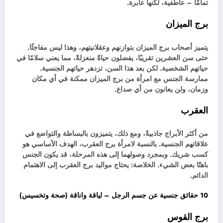
تمامًا – عاطفية، لكنها عابرة.
برج الميزان
يتميز أصحاب برج الميزان بتوازنهم وعقلانيتهم، وهذا ليس مفاجئًا.
حتى سن العشرين تقريبًا، يفضلون حياةً منعزلةً، مما يعني سلامًا في
حياتهم الشخصية. لكن بعد هذا السن، تزدهر حياتهم الجنسية.
ممارسة الجنس مع امرأة من برج الميزان ممكنة في أي مكان
وزمان، ولن يعانون من أي صداع.
العقرب
من أكثر الأبراج جاذبيةً، ومع ذلك، يتميزون بالبساطة والتواضع في
علاقاتهم الجنسية. بالنسبة لامرأة برج العقرب، الهدف الأساسي هو
كسب شريك. وبمجرد وصولهما إلى هذه المرحلة، قد يكون الجنس
باهتًا بعض الشيء. الخلاصة: يحتاج مواليد برج العقرب إلى الاهتمام
الدائم.
10 حقائق جنسية عن جسم الرجل – لياقة واناقة (صحة وتخسيس)
برج القوس