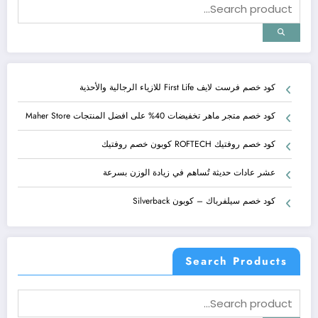
كود خصم فرست لايف First Life للازياء الرجالية والأحذية
كود خصم متجر ماهر تخفيضات 40% على افضل المنتجات Maher Store
كود خصم روفتيك ROFTECH كوبون خصم روفتيك
عشر عادات حديثة تُساهم في زيادة الوزن بسرعة
كود خصم سيلفرباك – كوبون Silverback
Search Products