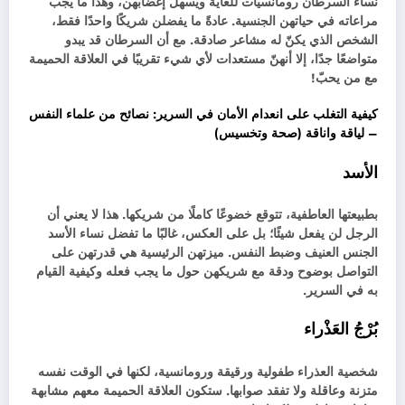
نساء السرطان رومانسيات للغاية ويسهل إغضابهن، وهذا ما يجب
مراعاته في حياتهن الجنسية. عادةً ما يفضلن شريكًا واحدًا فقط،
الشخص الذي يكنّ له مشاعر صادقة. مع أن السرطان قد يبدو
متواضعًا جدًا، إلا أنهنّ مستعدات لأي شيء تقريبًا في العلاقة الحميمة
مع من يحبّ!
كيفية التغلب على انعدام الأمان في السرير: نصائح من علماء النفس
– لياقة واناقة (صحة وتخسيس)
الأسد
بطبيعتها العاطفية، تتوقع خضوعًا كاملًا من شريكها. هذا لا يعني أن
الرجل لن يفعل شيئًا؛ بل على العكس، غالبًا ما تفضل نساء الأسد
الجنس العنيف وضبط النفس. ميزتهن الرئيسية هي قدرتهن على
التواصل بوضوح ودقة مع شريكهن حول ما يجب فعله وكيفية القيام
به في السرير.
بُرْجُ العَذْراء
شخصية العذراء طفولية ورقيقة ورومانسية، لكنها في الوقت نفسه
متزنة وعاقلة ولا تفقد صوابها. ستكون العلاقة الحميمة معهم مشابهة