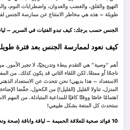
التهيج والقلق، والغضب والعدوان، واضطرابات النوم، وال
طويلة – هذه هي مخاطر الامتناع عن ممارسة الجنس لفت
الجنس حسب برجك: كيف تبدو الفتيات في السرير – ليا
كيف نعود لممارسة الجنس بعد فترة طويلة 
أهم “وصية” هي التقدم ببطء وتدريجيًا، لا تجبر الأمور.
ناجحًا أو ممتعًا. لكن اللقاء الثاني قد يكون كذلك. من الم
الاستعداد – هذا بديهي! نحن نتحدث عن الاستعداد الذهن
المنزل، تناولا القليل (القليل!) من الكحول، خفّضا الإضاء
اهتمامًا خاصًا ووقتًا كافيًا للمداعبة المتبادلة. من المهم
ستحدث كل المتعة بشكل طبيعي!
10 فوائد صحية للعلاقة الحميمة – لياقة واناقة (صحة وتخسيس)