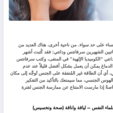
نساء على حد سواء. من ناحية أخرى، هناك العديد من
كاتبين الشهيرين سرفانتس ودانتي: فقد كُتبت أشهر
نتي “الكوميديا ​​الإلهية” في المنفى، وكتب سرفانتس
الدماغ يمكن أن يعمل بشكل أفضل قليلاً عند عدم
 أي أن الطاقة غير المُنفقة على الجنس تُوجَّه إلى مكان
الهوس الجنسي، مما سيمنعك بالتأكيد من التفكير
خاصةً إذا مارست الامتناع عن ممارسة الجنس لفترة
علماء النفس – لياقة واناقة (صحة وتخسيس)