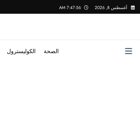
لتجاوز
أغسطس 8, 2026
7:47:57 AM
لى
لمحتوى
الصحة
الكوليسترول