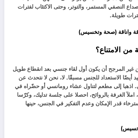
صداع النصفي المستمر، والتوتر، وحتى الاكتئاب لفترات
رات طويلة.
قة واناقة (صحة وتخسيس)
من الامتناع؟
 من غير المرجح أن يكون أول لقاء جنسي بعد انقطاع طويل
فيد أيضًا الاستعداد للجنس مسبقًا. لا، نحن لا نتحدث عن
ي. اذهبا إلى مطعم لتناول عشاء رومانسي أو حضّراه في
ة، املآ الغرفة بالروائح، احصلا على جلسة تدليك، وكرّسا
 الاسترخاء قدر الإمكان وعدم التفكير في الجنس، حينها