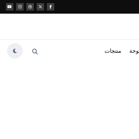
وخة
منتجات