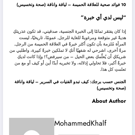
10 فوائد صحية للعلاقة الحميمة – لياقة واناقة (صحة وتخسيس)
“ليس لدي أي خبرة”
إذا كان يفتقر تمامًا إلى الخبرة الجنسية، صدقيني، قد تكون عذريتكِ
هديةً غير متوقعة ومرغوبةً للغاية للرجل. عمومًا، تاريخيًا، ليست
المرأة مُلزمة بأن تكون أكثر خبرةً في العلاقة الحميمة من الرجل.
مرةً أخرى، اشرحي له شفهيًا أنكِ لا تملكين خبرةً كبيرة، واطلبي من
شريككِ أن يُعلّمكِ بعض الحيل – من سيرفض؟! وإذا كانت لديكِ
خبرةٌ أكبر، فلا تحاولي إذلاله، ولا تخبريه أبدًا أين أو كيف أو مع من
تعلمتِ كل هذا.
الجنس حسب برجك: كيف تبدو الفتيات في السرير – لياقة واناقة
(صحة وتخسيس)
About Author
MohammedKhalf