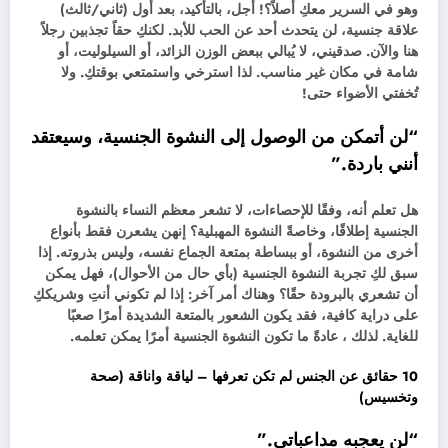
وهو في السرير معكِ أصلاً؟! أجل، بالتأكيد، بعد أول (ثاني/ثالث)
علاقة جنسية، لن يتحدث أحد عن الحب للأبد. لكنكِ حقاً تجذبين رجلاً
هنا والآن. صدقيني، لا يُبالي ببعض الوزن الزائد، أو السيلوليت، أو
شامة في مكان غير مناسب. لذا استرخي واستمتعي بوقتكِ. ولا
تُخفتي الأضواء حتى!
“لن أتمكن من الوصول إلى النشوة الجنسية، وسيعتقد
أنني باردة.”
هل تعلم أنه، وفقًا للإحصاءات، لا تشعر معظم النساء بالنشوة
الجنسية إطلاقًا، وخاصةً النشوة المهبلية؟ إنهن يشعرن فقط بأنواع
أخرى من النشوة، أو ببساطة بمتعة الجماع نفسه، وليس بذروته. إذا
سبق لكِ تجربة النشوة الجنسية (بأي حال من الأحوال)، فهل يمكن
أن تشعري بالبرودة حقًا؟ وهناك أمر آخر: إذا لم تكوني أنتِ وشريككِ
على دراية كافية، فقد يكون الشعور بالمتعة الشديدة أمرًا صعبًا
للغاية. لذلك ، عادةً ما تكون النشوة الجنسية أمرًا يمكن تعلمه.
10 حقائق عن الجنس لم تكن تعرفها – لياقة واناقة (صحة
وتخسيس)
“لن يعجبه مداعباتي.”