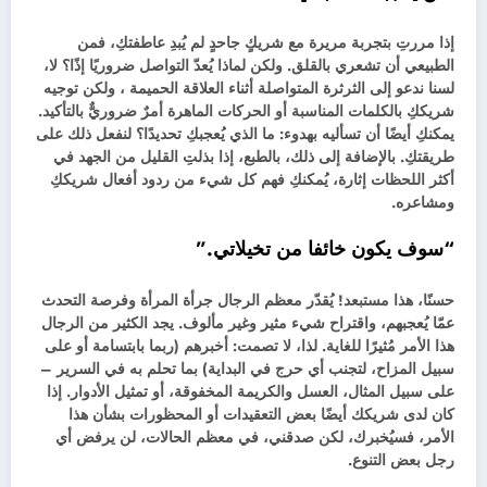
إذا مررتِ بتجربة مريرة مع شريكٍ جاحدٍ لم يُبدِ عاطفتكِ، فمن
الطبيعي أن تشعري بالقلق. ولكن لماذا يُعدّ التواصل ضروريًا إذًا؟ لا،
لسنا ندعو إلى الثرثرة المتواصلة أثناء العلاقة الحميمة ، ولكن توجيه
شريككِ بالكلمات المناسبة أو الحركات الماهرة أمرٌ ضروريٌّ بالتأكيد.
يمكنكِ أيضًا أن تسأليه بهدوء: ما الذي يُعجبكِ تحديدًا؟ لنفعل ذلك على
طريقتكِ. بالإضافة إلى ذلك، بالطبع، إذا بذلتِ القليل من الجهد في
أكثر اللحظات إثارة، يُمكنكِ فهم كل شيء من ردود أفعال شريككِ
ومشاعره.
“سوف يكون خائفا من تخيلاتي.”
حسنًا، هذا مستبعد! يُقدّر معظم الرجال جرأة المرأة وفرصة التحدث
عمّا يُعجبهم، واقتراح شيء مثير وغير مألوف. يجد الكثير من الرجال
هذا الأمر مُثيرًا للغاية. لذا، لا تصمت: أخبرهم (ربما بابتسامة أو على
سبيل المزاح، لتجنب أي حرج في البداية) بما تحلم به في السرير –
على سبيل المثال، العسل والكريمة المخفوقة، أو تمثيل الأدوار. إذا
كان لدى شريكك أيضًا بعض التعقيدات أو المحظورات بشأن هذا
الأمر، فسيُخبرك، لكن صدقني، في معظم الحالات، لن يرفض أي
رجل بعض التنوع.