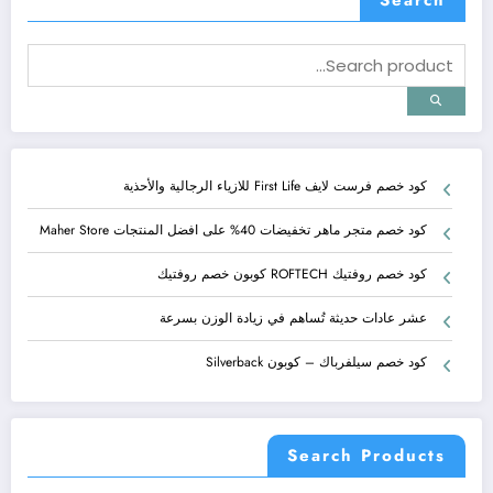
كود خصم فرست لايف First Life للازياء الرجالية والأحذية
كود خصم متجر ماهر تخفيضات 40% على افضل المنتجات Maher Store
كود خصم روفتيك ROFTECH كوبون خصم روفتيك
عشر عادات حديثة تُساهم في زيادة الوزن بسرعة
كود خصم سيلفرباك – كوبون Silverback
Search Products