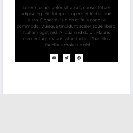
Lorem ipsum dolor sit amet, consectetuer
adipiscing elit. Integer imperdiet lectus quis
justo. Donec quis nibh at felis congue
commodo. Quisque tincidunt scelerisque libero.
Nullam eget nisl. Aliquam id dolor. Mauris
elementum mauris vitae tortor. Phasellus
faucibus molestie nisl.