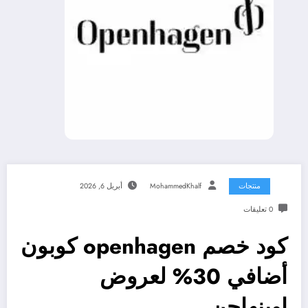
منتجات
MohammedKhalf
أبريل 6, 2026
0 تعليقات
كود خصم openhagen كوبون
أضافي 30% لعروض
اوبنهاجن