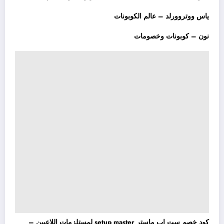
ياس ووتروورلد – عالم الكوبونات
نون – كوبونات وخصومات
كود خصم ست اب ماستر setup master لمستلزمات اللاعبين –