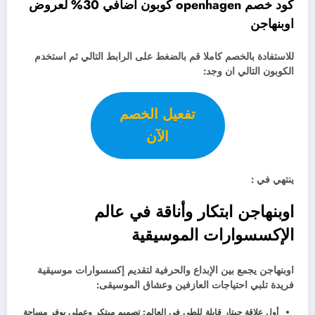
كود خصم openhagen كوبون أضافي 30% لعروض
اوبنهاجن
للاستفادة بالخصم كاملا قم بالضغط على الرابط التالي ثم استخدم
الكوبون التالي ان وجد:
تفعيل الخصم
الآن
ينتهي في :
اوبنهاجن ابتكار وأناقة في عالم
الإكسسوارات الموسيقية
اوبنهاجن يجمع بين الإبداع والحرفية لتقديم إكسسوارات موسيقية
فريدة تلبي احتياجات العازفين وعشاق الموسيقى:
أول علاقة جيتار قابلة للطي في العالم: تصميم مبتكر وعملي يوفر مساحة