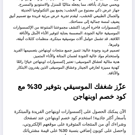
ويحمي جيتارك بأناقة، مما يجعله مثاليًا للمنزل والاستوديو والمسرح.
جهاز عرض ذكي مصنوع من الخشب: يجمع بين التكنولوجيا الحديثة
والجمال الطبيعي للخشب، ليقدم تجربة عرض مرئية فريدة مع تصميم أنيق
يضيف لمسة جمالية إلى مساحتك.
إكسسوارات فاخرة أخرى: اكتشف مجموعتنا المتنوعة من الإكسسوارات
الموسيقية عالية الجودة، المصممة بعناية لتوفير الأداء الأمثل والأناقة
اللافتة. قد تشمل حوامل آلات موسيقية مبتكرة، منظمات كابلات أنيقة،
وغيرها.
تصميم فريد وجودة عالية: تتميز جميع منتجات اوبنهاجن بتصميمها الفريد
واستخدام مواد عالية الجودة لضمان المتانة والأداء المتميز.
هدية مثالية لعشاق الموسيقى: تعتبر إكسسوارات اوبنهاجن خيارًا رائعًا
كهدية مميزة لعازفي الجيتار وعشاق الموسيقى الذين يقدرون الابتكار
والأناقة.
عزّز شغفك الموسيقي بتوفير 30% مع
كود خصم اوبنهاجن
الآن يمكنك الحصول على إكسسوارات اوبنهاجن الفريدة والمبتكرة
بأسعار أكثر جاذبية! استخدم كود خصم اوبنهاجن عند تصفحك
وشراءك أي من المنتجات المتوفرة على موقعهم الإلكتروني،
واحصل على كوبون إضافي بنسبة 30% على قيمة مشترياتك