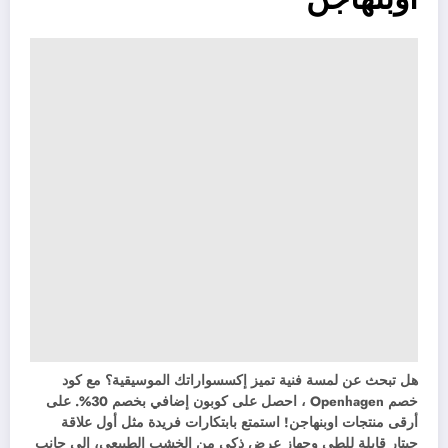
هل تبحث عن لمسة فنية تميز إكسسواراتك الموسيقية؟ مع كود
خصم Openhagen ، احصل على كوبون إضافي بخصم 30%. على
أرقى منتجات اوبنهاجن! استمتع بابتكارات فريدة مثل أول علاقة
جيتار قابلة للطي وجهاز عرض ذكي من الخشب الطبيعي، إلى جانب