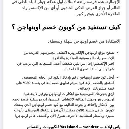
الإجمالية. هذه فرصة رائعة لامتلاك أول علاقة جيتار قابلة للطي في
العالم أو جهاز العرض الذكي الخشبي أو أي من الإكسسوارات
الفاخرة الأخرى بتوفير كبير.
كيف تستفيد من كوبون خصم اوبنهاجن ؟
الاستفادة من خصم اوبنهاجن سهلة وبسيطة:
تصفح موقع اوبنهاجن الإلكتروني: اكتشف مجموعتهم الفريدة من
الإكسسوارات الموسيقية المبتكرة والفاخرة.
اختر الإكسسوارات التي تلبي شغفك: أضف المنتجات التي ترغب في
شرائها إلى سلة التسوق الخاصة بك.
أدخل كود خصم اوبنهاجن : قم بإدخال الكود في الخانة المخصصة.
استمتع بالخصم الإضافي: سيتم تطبيق خصم إضافي بنسبة 30% على
قيمة مشترياتك الإجمالية.
ارتقِ بتجربتك الموسيقية مع ابتكارات اوبنهاجن وتوفير لا يضاهى!
اوبنهاجن هو وجهتك المثالية لاكتشاف إكسسوارات موسيقية فريدة تجمع
بين الابتكار والأناقة والجودة العالية. مع كود خصم اوبنهاجن الذي يمنحك
كوبون إضافي بنسبة 30%، يمكنك الآن تعزيز شغفك الموسيقي بأدوات
مميزة وبأسعار استثنائية. لا تتردد، تسوق الآن واكتشف عالم اوبنهاجن!
ياس ايلاند – Yas Island – wondrer للكوبونات والقسائم