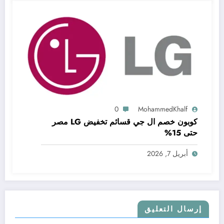
0
MohammedKhalf
كوبون خصم ال جي قسائم تخفيض LG مصر
حتى 15%
أبريل 7, 2026
إرسال التعليق