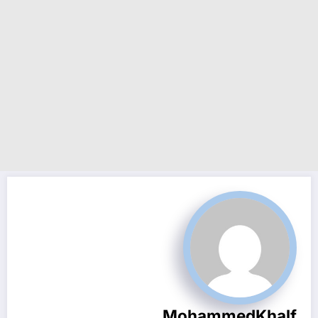
MohammedKhalf