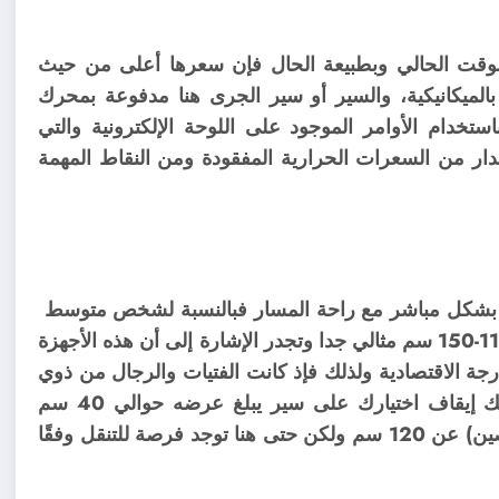
 الوقت الحالي وبطبيعة الحال فإن سعرها أعلى من حيث
بالميكانيكية، والسير أو سير الجرى هنا مدفوعة بمحرك
تخدام الأوامر الموجود على اللوحة الإلكترونية والتي
دار من السعرات الحرارية المفقودة ومن النقاط المهمة
 بشكل مباشر مع راحة المسار فبالنسبة لشخص متوسط ​​
البناء والارتفاع يعتبر سير الجرى بعرض 50 سم وطول 110-150 سم مثالي جدا وتجدر الإشارة إلى أن هذه الأجهزة
رجة الاقتصادية ولذلك فإذ كانت الفتيات والرجال من ذوي
اللياقة البدنية الرشيقة منخرطين بشكل أساسي فيمكنك إيقاف اختيارك على سير يبلغ عرضه حوالي 40 سم
ويجب ألا يقل طول سير الجرى (وفقًا لتوصيات المتخصصين) عن 120 سم ولكن حتى هنا توجد فرصة للتنقل وفقًا