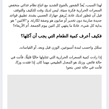
لهذا السبب، يُعدّ الشعور بالجوع الشديد مع اتباع نظام غذائي منخفض
السعرات الحرارية فكرة سيئة. ليس لديك وقت للتكيف والتوقف
قبل أن تتطور لديك عادة. يُرهق جهازك العصبي بشدة. تطبيق قواعد
جديدة صارمة دون تخدير أو صابون هو وصفة لكارثة. و”الاثنين” هو
بداية كل شيء. عادةً ما ينتهي كل اثنين بيوم الجمعة. أم الأربعاء؟
فكيف أعرف كمية الطعام التي يجب أن آكلها؟
سجّل واحسب لمدة أسبوعين. الوزن قبل وبعد. أو القياسات.
إذا زادت كمية السعرات الحرارية التي تتناولها حاليًا قليلًا، فأنت في
حالة فائض. وزنك هو المعدل الطبيعي مهما كان. إذا فقدت وزنًا،
فأنت في حالة عجز. بنجو!