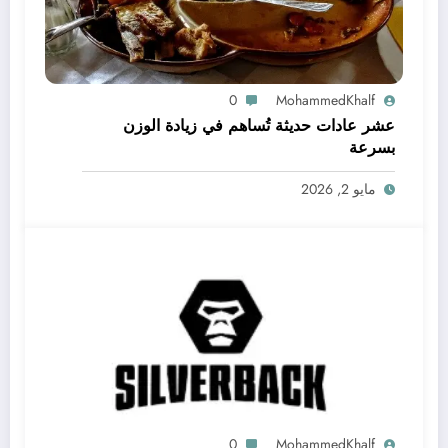
0
MohammedKhalf
عشر عادات حديثة تُساهم في زيادة الوزن
بسرعة
مايو 2, 2026
0
MohammedKhalf