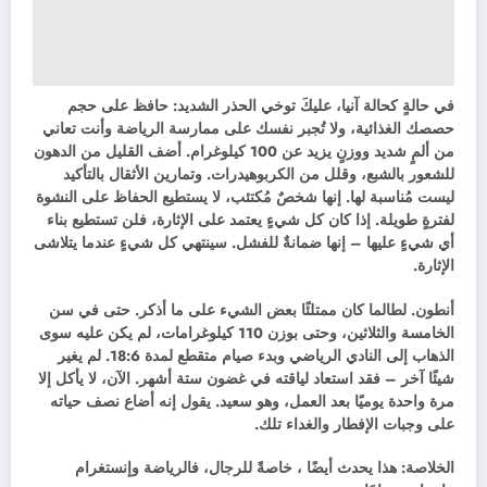
في حالةٍ كحالة آنيا، عليكَ توخي الحذر الشديد: حافظ على حجم
حصصك الغذائية، ولا تُجبر نفسك على ممارسة الرياضة وأنت تعاني
من ألمٍ شديد ووزنٍ يزيد عن 100 كيلوغرام. أضف القليل من الدهون
للشعور بالشبع، وقلل من الكربوهيدرات. وتمارين الأثقال بالتأكيد
ليست مُناسبة لها. إنها شخصٌ مُكتئب، لا يستطيع الحفاظ على النشوة
لفترةٍ طويلة. إذا كان كل شيءٍ يعتمد على الإثارة، فلن تستطيع بناء
أي شيءٍ عليها – إنها ضمانةٌ للفشل. سينتهي كل شيءٍ عندما يتلاشى
الإثارة.
أنطون. لطالما كان ممتلئًا بعض الشيء على ما أذكر. حتى في سن
الخامسة والثلاثين، وحتى بوزن 110 كيلوغرامات، لم يكن عليه سوى
الذهاب إلى النادي الرياضي وبدء صيام متقطع لمدة 18:6. لم يغير
شيئًا آخر – فقد استعاد لياقته في غضون ستة أشهر. الآن، لا يأكل إلا
مرة واحدة يوميًا بعد العمل، وهو سعيد. يقول إنه أضاع نصف حياته
على وجبات الإفطار والغداء تلك.
الخلاصة: هذا يحدث أيضًا ، خاصةً للرجال، فالرياضة وإنستغرام