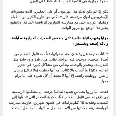
سعرة حرارية هي الكمية المناسبة للحفاظ على الوزن.
لكن إذا لم يكن لديكِ هذا الهرمون، أو على العكس، كانت مستويات
الإستروجين لديكِ مرتفعة، فلن تتمكني من تناول الكثير من الطعام
وفقدان الوزن، حتى مع ممارسة التمارين الرياضية الشاقة. وبالطبع،
يتغير هذا الوضع مع مرور الوقت.
مزايا وعيوب اتباع نظام غذائي منخفض السعرات الحرارية – لياقة
واناقة (صحة وتخسيس)
٢. آنا، صديقة عزيزة عليّ. منذ طفولتها، تعلّمت تناول الطعام من
أطباق ضخمة، ووجدت فيه الراحة. تعاني من زيادة وزن حادة منذ
المدرسة، وتشعر بالوحدة، وتعاني من مشاكل كبيرة في تقدير
الذات، وكثيرًا ما تُصاب بالاكتئاب. مع أنها حظيت (ولا تزال) برجال
رائعين، ووظيفة رائعة، إلا أنها لا تعتقد أن كل شيء على ما يرام
معها.
فقدت أنيا وزنها بحماسٍ شديد: لطالما عرفت أن مشكلتها الرئيسية
هي الإفراط في تناول الطعام. قلّلت كمية الطعام التي تتناولها إلى
النصف، وفقدت 10 كيلوغرامات في غضون شهرين. حاولت ممارسة
الرياضة، رغم معاناتها من آلام المفاصل – التهاب المفاصل المتعدد.