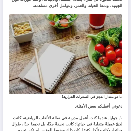
الجينية، ونمط الحياة، والعمر، وعوامل أخرى مساهمة.
ما هو مقدار العجز في السعرات الحرارية؟
دعوني أعطيكم بعض الأمثلة.
١. جوليا. عندما كنت أعمل مدربة في صالة الألعاب الرياضية، كانت
لديّ عميلةٌ متقلبةٌ في حياتها: كانت نحيفةً جدًا، بل نحيفةً جدًا، طوال
حياتها، وكانت تأكل كثيرًا. كان ذلك مضيعةً للوقت. لم تكن تحرم