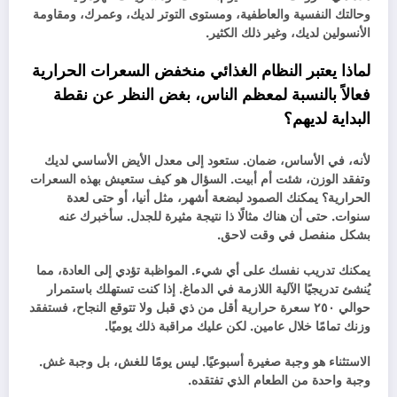
وحالتك النفسية والعاطفية، ومستوى التوتر لديك، وعمرك، ومقاومة
الأنسولين لديك، وغير ذلك الكثير.
لماذا يعتبر النظام الغذائي منخفض السعرات الحرارية
فعالاً بالنسبة لمعظم الناس، بغض النظر عن نقطة
البداية لديهم؟
لأنه، في الأساس، ضمان. ستعود إلى معدل الأيض الأساسي لديك
وتفقد الوزن، شئت أم أبيت. السؤال هو كيف ستعيش بهذه السعرات
الحرارية؟ يمكنك الصمود لبضعة أشهر، مثل أنيا، أو حتى لعدة
سنوات. حتى أن هناك مثالًا ذا نتيجة مثيرة للجدل. سأخبرك عنه
بشكل منفصل في وقت لاحق.
يمكنك تدريب نفسك على أي شيء. المواظبة تؤدي إلى العادة، مما
يُنشئ تدريجيًا الآلية اللازمة في الدماغ. إذا كنت تستهلك باستمرار
حوالي ٢٥٠ سعرة حرارية أقل من ذي قبل ولا تتوقع النجاح، فستفقد
وزنك تمامًا خلال عامين. لكن عليك مراقبة ذلك يوميًا.
الاستثناء هو وجبة صغيرة أسبوعيًا. ليس يومًا للغش، بل وجبة غش.
وجبة واحدة من الطعام الذي تفتقده.