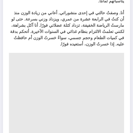
يناسبانهم تمامًا.
أنا. وصفتُ حالتي في إحدى منشوراتي. أعاني من زيادة الوزن منذ
أن كنتُ في الرابعة عشرة من عمري، ويزداد وزني بسرعة. حتى لو
مارستُ الرياضة الخفيفة، تزداد كتلة عضلاتي فورًا. أنا آكل بشراهة،
لكنني تعلمتُ الالتزام بنظام غذائي في السنوات الأخيرة. أتحكم بدقة
في كميات الطعام وحجم جسمي، سواءً خسرتُ الوزن أم حافظتُ
عليه. إذا خسرتُ الوزن، أستعيده فورًا.