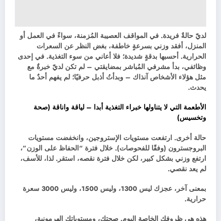
لديّ حالةٌ فريدة. في المواقف العصيبة المُزمنة، سواءً في العمل أو
المنزل، أفقد وزني بسرعةٍ خاطفة، بغض النظر عن السعرات
الحرارية. أحسبها بدقةٍ شديدة؛ فلا أعاني من سوء التغذية. في إحدى
وظائفي، بدأ مشرفي المُباشر بمضايقتي – لم تكن لديّ خبرةٌ مع
مثل هؤلاء الأشخاص آنذاك – وبدأتُ أذبل حرفيًا؛ لم يفهم أحدٌ ما
يحدث.
الأطعمة التي لا يتناولها خبراء التغذية أبدا – لياقة واناقة (صحة
وتخسيس)
حالة أخرى. ارتفعت مستويات الإستروجين، وانخفضت مستويات
البروجسترون (وفقًا للفحوصات). خلال فترة “الحفاظ على الوزن”،
ارتفع وزني بشكل كبير، لكن خلال فترة نقصه، استقر. لذا، للأسف،
لم يعد نقصي.
بمعنى آخر، عجزك ليس 1300، وليس 1500، وليس 3000 سعرة
حرارية.
هذه هي ظروفك الخاصة اليوم. صحتك، ومستوياتك الهرمونية،