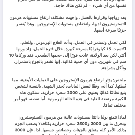
نفسها من أي شيء – لم تكن هناك حاجة.
بعد زواجها وقرارها بالحمل، واجهت مشكلة: ارتفاع مستويات هرمون
التستوستيرون لديها، وانخفاض مستويات الإستروجين. وهذا يُفسر
جزئيًا سرعة أيضها.
لكي تحمل وتستمر في الحمل، بدأت العلاج الهرموني، وللعلم،
اكتسبت 15 كيلوغرامًا بسرعة كبيرة. خلال فترة الحمل، زاد وزنها
أكثر. لكن بعد الولادة، عادت فورًا إلى حجمها الطبيعي. فقد وركاها 10
سم في شهرين، دون أي حمية غذائية. إنها تشعر بالجوع باستمرار،
وتأكل بشراهة.
ملخص: يؤثر ارتفاع هرمون الإستروجين على العمليات الأيضية، مما
يُبطئها. كما أنه، وفقًا لبعض البيانات، يُحفز الشهية. بالنسبة لشخص
يتبع نظامًا غذائيًا يحتوي على 2000 سعرة حرارية، ستكون هذه
الكمية مرتفعة للغاية في هذه الحالة الهرمونية. أما نقصه، فهو أمر
مختلف تمامًا.
لماذا تتمتع يوليا دائمًا بمستويات عالية من هرمون التستوستيرون
وتحرق ما بين 3000 و3500 سعرة حرارية بكثافة؟ يصعب الجزم
بذلك. الأمر كله متعلق بالجينات وخصائص جسمها. لذا، فإن 3000