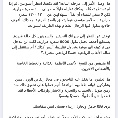
هل وصل الأمر إلى مرحلة الثبات؟ لقد تكيفنا. انتظر أسبوعين، ثم إذا
لم تستطع تحمّله، يمكنك تقليله قليلاً – حوالي ١٠٠ سعرة حرارية.
لكن لا ينبغي للنساء أن يقلّ استهلاكهن عن ١٢٠٠-١٣٠٠ سعرة
حرارية. إنه لأمر مؤسف فيما يتعلق بالغدة الدرقية. مع ذلك، أعرف
حالاتٍ يتناول فيها الرجال الطعام بهذه الطريقة لسنوات.
توقف عن النظر إلى جيرانك النحيفين والسمينين. كل حالة فريدة.
يستطيع أحدهم تحمل تناول 5000 سعرة حرارية، لكنك لن تتدخل
في تركيبته الهرمونية وتحاول تقليدها، أليس كذلك؟ أم ستنتقل إلى
صالة الألعاب الرياضية حسدًا لرياضي محترف؟
أنا مندهش من النسخ الأعمى للأنظمة الغذائية والخطط الخاصة
بالأشخاص الآخرين.
هل تعلمون ما يغفل عنه الناجحون في مجال إنقاص الوزن، ممن
يشاركون قوائم طعامهم الرائعة؟ أنهم عملوا على تحقيق ذلك منذ
زمن طويل، بالحساب والتجربة والاختبار وارتكاب الأخطاء. لقد
قطعوا شوطًا طويلًا، جسديًا ونفسيًا.
ترى قالبًا جاهزًا وتحاول ارتداء فستان ليس بمقاسك.
وشيء آخر: لن يكون الأمر سهلاً. لن يتخلى أحد عن دهونه المتراكمة