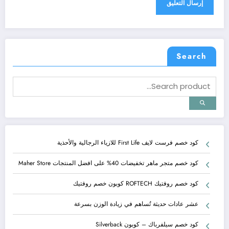
Search
كود خصم فرست لايف First Life للازياء الرجالية والأحذية
كود خصم متجر ماهر تخفيضات 40% على افضل المنتجات Maher Store
كود خصم روفتيك ROFTECH كوبون خصم روفتيك
عشر عادات حديثة تُساهم في زيادة الوزن بسرعة
كود خصم سيلفرباك – كوبون Silverback