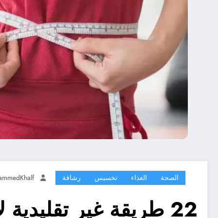
الصحة
الغذاء
تخسيس
رشاقة
ammedKhalf
22 طريقة غير تقليدية