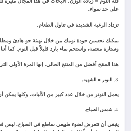
قلة النوم = زيادة الوزن. الأبحاث في هذا المجال مثيرة للقل
على حد سواء.
تزداد الرغبة الشديدة في تناول الطعام.
يمكنك تحسين جودة نومك من خلال تهيئة جو هادئ ومظلم 
وستارة معتمة، واستحم بماء بارد قليلاً قبل النوم. كما أتناول المغنيسيوم و5-هيد
هذا المنتج أفضل من المنتج الحالي. إنها المرة الأولى التي أ
التوتر = الشهية.
يعمل التوتر من خلال عدد كبير من الآليات، وكلها يمكن أ
شمس الصباح.
ينبغي أن تتعرض لضوء طبيعي ساطع في الصباح. ليس ف