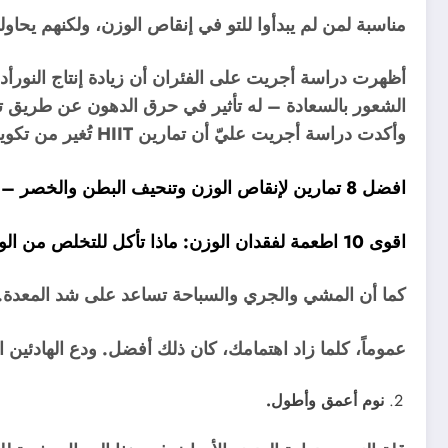
مناسبة لمن لم يبدأوا للتو في إنقاص الوزن، ولكنهم يحاول
أظهرت دراسة أجريت على الفئران أن زيادة إنتاج النورأدر
الشعور بالسعادة – له تأثير في حرق الدهون عن طريق تقل
وأكدت دراسة أجريت عليّ أن تمارين HIIT تُغير من تكوين الجسم.
افضل 8 تمارين لإنقاص الوزن وتنحيف البطن والخصر – لياقة واناقة (صحة وتخسيس)
اقوى 10 اطعمة لفقدان الوزن: ماذا تأكل للتخلص من الوزن الزائد – لياقة واناقة (صحة وتخسيس)
كما أن المشي والجري والسباحة تساعد على شد المعدة.
عموماً، كلما زاد اهتمامك، كان ذلك أفضل. ودع الهادئين ا
نوم أعمق وأطول.