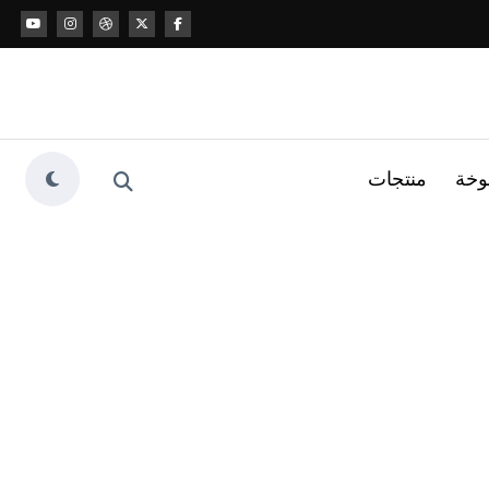
وخة
منتجات