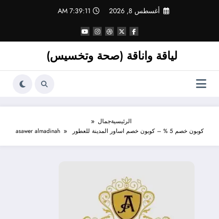
لتجاوز
أغسطس 8, 2026
7:39:12 AM
لى
لمحتوى
لياقة واناقة (صحة وتخسيس)
الرئيسية
جمال
كوبون خصم 5 % – كوبون خصم اساور المدينة للعطور asawer almadinah