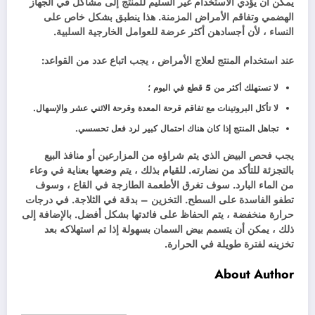
يمكن أن يؤدي الاستخدام غير السليم للمنتج إلى مشاكل في الجهاز
الهضمي وتفاقم الأمراض المزمنة. هذا ينطبق بشكل خاص على
النساء ، لأن أجسادهن أكثر عرضة للعوامل الخارجية السلبية.
عند استخدام المنتج لعلاج الأمراض ، يجب اتباع عدد من القواعد:
لا تستهلك أكثر من 5 قطع في اليوم ؛
لا تأكل البروتينات مع تفاقم قرحة المعدة وقرحة الاثني عشر والإسهال.
تجاهل المنتج إذا كان هناك احتمال كبير لرد فعل تحسسي.
يجب فحص البيض الذي يتم شراؤه من المزارعين أو منافذ البيع
بالتجزئة للتأكد من نضارته. للقيام بذلك ، يتم وضعها بعناية في وعاء
من الماء البارد. سوف تغرق الأطعمة الطازجة في القاع ، وسوف
تطفو الفاسدة على السطح. التخزين – بدقة في الثلاجة. في درجات
حرارة منخفضة ، يتم الحفاظ على فائدتها بشكل أفضل. بالإضافة إلى
ذلك ، يمكن أن يتسمم بيض السمان بسهولة إذا تم استهلاكه بعد
تخزينه لفترة طويلة في الحرارة.
About Author