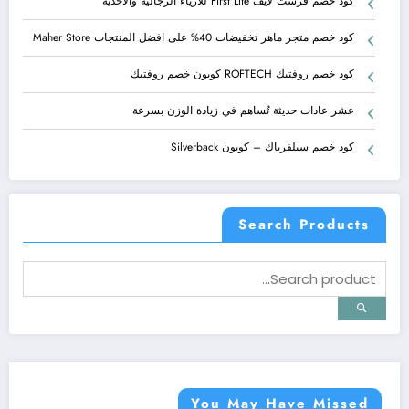
كود خصم فرست لايف First Life للازياء الرجالية والأحذية
كود خصم متجر ماهر تخفيضات 40% على افضل المنتجات Maher Store
كود خصم روفتيك ROFTECH كوبون خصم روفتيك
عشر عادات حديثة تُساهم في زيادة الوزن بسرعة
كود خصم سيلفرباك – كوبون Silverback
Search Products
You May Have Missed