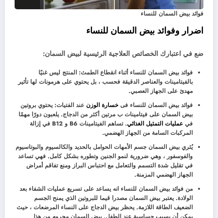
فوائد بيض السمان للنساء
اضرار وفوائد بيض السمان للنساء
ضع في اعتبارك الخصائص العلاجية الرئيسية لبيض السمان:
فوائد بيض السمان للنساء أثناء انقطاع الطمث: المنتج ليس غنيًا
بالفيتامينات والعناصر الدقيقة فحسب ، بل يحتوي على هرمونات لها تأثير
مهدئ على الجهاز العصبي.
فوائد بيض السمان للنساء فى
خسارة الوزن
عند الفتيات: يحتوي بروتين
بيض السمان على فيتامينات ب مرتين أكثر من الدجاج. يلعبون دورًا مهمًا
في
عمليات التمثيل الغذائي
. تساهم الفيتامينات B6 و B12 في إزالة
المركبات السامة من الجهاز الهضمي.
يُثري بيض السمان جسم الأمهات الحوامل بالحديد والكالسيوم والبوتاسيوم
والفوسفور ، وهي ضرورية لنمو الجنين وتطوره بشكل كامل. فهي تساعد
في تقليل شدة التسمم والتعامل مع احتباس البراز ومنع تفاقم أمراض
الجهاز الهضمي المزمنة.
من فوائد بيض السمان للنساء انه يساعد على تسريع عمليات الشفاء بعد
الولادة. يعتبر بيض السمان مصدرا قيما للبروتين الذي يمنح الجسم
الضعيف الطاقة اللازمة. يحظر بيض الدجاج على النساء المرضعات ، حيث
يمكن أن يسبب حساسية عند الطفل. بيض السمان محروم من هذا