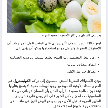
يعد بيض السمان من أكثر الأطعمة الصحية للمرأة
ليس دائمًا لبيض السمان تأثير إيجابي على البشر. تقول المراجعات أن
الاستهلاك المفرط وتجاهل موانع استخدامها يمكن أن يؤدي إلى:
ردود الفعل التحسسية ، من الطفح الجلدي البسيط إلى صدمة الحساسية.
انتهاك امتصاص البروتين.
مشاكل في عمل الكلى.
يؤدي الاستهلاك المفرط للبيض المسلوق إلى تراكم
الكوليسترول
في
الدم وانسداد الأوعية الدموية مع وجود لويحات دهنية. لا ينصح بتناولها
نيئة دون معالجة مسبقة. الرأي القائل بأن السمان لا يعاني من داء
السلمونيلات خاطئ. يمكن العثور على الفيروس على قشر بيض
الطيور المريضة. قبل الأكل ، يجب وضع البيض النيئ في ماء ساخن
(70-80 درجة مئوية) لمدة 3 دقائق.