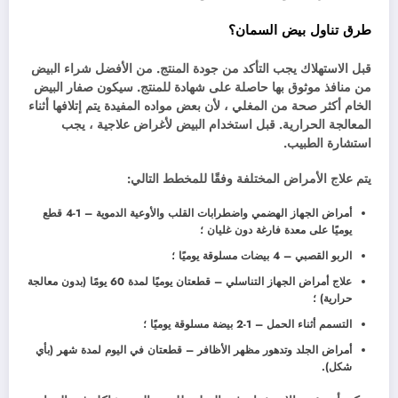
طرق تناول بيض السمان؟
قبل الاستهلاك يجب التأكد من جودة المنتج. من الأفضل شراء البيض
من منافذ موثوق بها حاصلة على شهادة للمنتج. سيكون صفار البيض
الخام أكثر صحة من المغلي ، لأن بعض مواده المفيدة يتم إتلافها أثناء
المعالجة الحرارية. قبل استخدام البيض لأغراض علاجية ، يجب
استشارة الطبيب.
يتم علاج الأمراض المختلفة وفقًا للمخطط التالي:
أمراض الجهاز الهضمي واضطرابات القلب والأوعية الدموية – 1-4 قطع
يوميًا على معدة فارغة دون غليان ؛
الربو القصبي – 4 بيضات مسلوقة يوميًا ؛
علاج أمراض الجهاز التناسلي – قطعتان يوميًا لمدة 60 يومًا (بدون معالجة
حرارية) ؛
التسمم أثناء الحمل – 1-2 بيضة مسلوقة يوميًا ؛
أمراض الجلد وتدهور مظهر الأظافر – قطعتان في اليوم لمدة شهر (بأي
شكل).