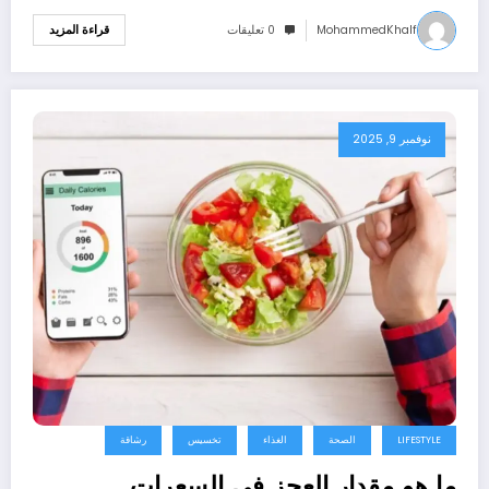
MohammedKhalf
0 تعليقات
قراءة المزيد
نوفمبر 9, 2025
LIFESTYLE
الصحة
الغذاء
تخسيس
رشاقة
ما هو مقدار العجز في السعرات