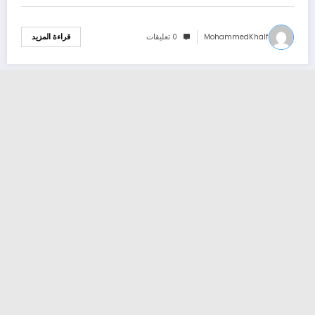
MohammedKhalf
0 تعليقات
قراءة المزيد