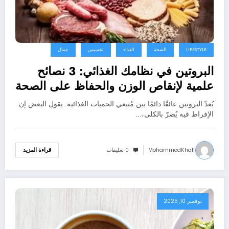
LIFESTYLE
الصحة
الغذاء
تخسيس
جمال
البروتين في نظامك الغذائي: 3 نصائح
علمية لإنقاص الوزن والحفاظ على الصحة
وطول العمر
يُعدّ البروتين عائقًا دائمًا بين مُتبعي الحميات الغذائية. يقول البعض إن
الإفراط فيه يُضرّ بالكلى،…
MohammedKhalf
0 تعليقات
قراءة المزيد
نوفمبر 10, 2025