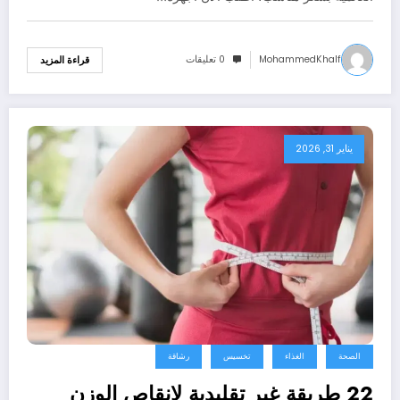
MohammedKhalf
0 تعليقات
قراءة المزيد
يناير 31, 2026
الصحة
الغذاء
تخسيس
رشاقة
22 طريقة غير تقليدية لإنقاص الوزن