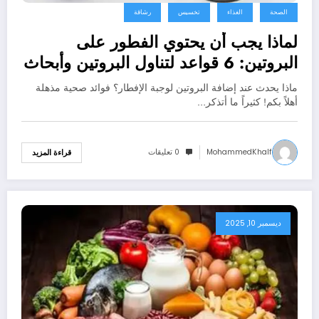
الصحة
الغذاء
تخسيس
رشاقة
لماذا يجب أن يحتوي الفطور على
البروتين: 6 قواعد لتناول البروتين وأبحاث
حول علاقته بالتحكم في الشهية
ماذا يحدث عند إضافة البروتين لوجبة الإفطار؟ فوائد صحية مذهلة
أهلاً بكم! كثيراً ما أتذكر…
MohammedKhalf
0 تعليقات
قراءة المزيد
ديسمبر 10, 2025