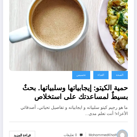
الصحة
الغذاء
تخسيس
حمية الكيتو: إيجابياتها وسلبياتها. بحثٌ
بسيطٌ لمساعدتك على استخلاص
الاستنتاج الصحيح
ما هو رجيم كيتو سلبياته و ايجابياته و تفاصيل تحياتي، أصدقائي
الأعزاء! أنت تعلم مدى…
MohammedKhalf
0 تعليقات
قراءة المزيد