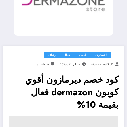
الشيخوخة
الصحة
جمال
رشاقة
MohammedKhalf
فبراير 22, 2026
0 تعليقات
كود خصم ديرمازون أقوي
كوبون dermazon فعال
بقيمة 10%