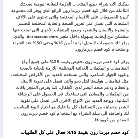
يمكنك الآن شراء جميع المنتجات اللازمة للعناية اليومية بصحتك
الكاملة من خلال كود خصم ديرما زون الرائع الذي يوفر لك مجموعة
كبيرة الخصومات علي الأقسام المختلفة والتى تحتوى على الالاف
المنتجات التى تعمل على تعزيز الصحة والعناية المختلفة للجسم
والبشرة والاسنان والشعر، وجميع المنتجات الاخرى التى تبحث عنها
ستتمكن من إيجادها بسهولة داخل متجر dermazonestore، والذي
يوفر لك خصومات لا مثيل لها تبدأ من 15% وحتى 50% عند الشراء
واستخدام كود خصم ديرمازون.
يوفر كود خصم ديرمازون تخفيض بقيمة 25% على جميع أنواع
الفيتامينات و المكملات الغذائية المختلفة اللازمة للعناية بالصحة
وتقوية الجهاز المناعي، والتى تستخدم للعديد من الأغراض المختلفة،
مثل فيتامينات هوليستا ليتل دينو والتى تعمل على تقوية الأسنان
والعظام ودعم صحة البصر لدى الأطفال، كما يعرض المتجر باقات
من المكملات والمعادن التي تساعدك في الحصول على الرشاقة
المثالية، ويوجد العديد من الانواع الاخرى التى تعمل على تقوية
الشعر وحمايته من التساقط، كل ما عليك هو اختيار النوع المناسب
لك واضافته الى سلة الشراء مع استخدام كود خصم ديرمازون
المقدم من كوبونافا.
كود خصم ديرما زون بقيمة 15% فعال علي كل الطلبيات