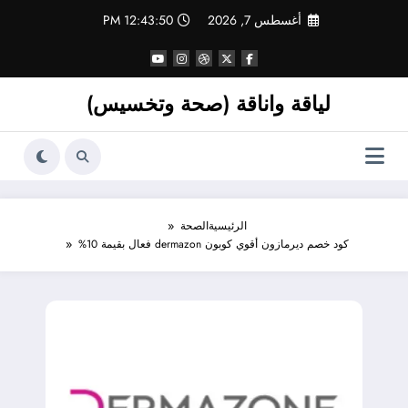
لتجاوز
أغسطس 7, 2026
12:43:51 PM
لى
لمحتوى
لياقة واناقة (صحة وتخسيس)
الرئيسية
الصحة
كود خصم ديرمازون أقوي كوبون dermazon فعال بقيمة 10%