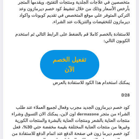
متخصصين في علاجات الجلدية ومنتجات التفتيح، ويقدمها المتجر
بأرخص الأسعار وذلك من خلال تنشيط كود خصم ديرمازون وعد
التركي المتوفر علي موقع المتخصص في تقديم كوبونات واكواد
ديرمازون للتخفيضات والتنزيلات عند الشراء.
للاستفادة بالخصم كاملا قم بالضغط على الرابط التالي ثم استخدم
الكوبون التالي:
تفعيل الخصم
الآن
يمكنك استخدام هذا الكود للاستفادة بالعرض
D28
كود خصم ديرمازون الجديد مجرب وفعال لجميع العملاء عند طلب
الشراء من متجر dermazone اون لاين، يمكنك الان التسوق وشراء
منتجات العناية بالشعر ومنتجات العناية بالبشرة والمنتجات الكورية
وغيرها من منتجات العناية المختلفة بقيمة مخفضة حتي 30%، فعل
كود خصم ديرما زون في صفحة الدفع عند اتمام الدفع للاستفادة من