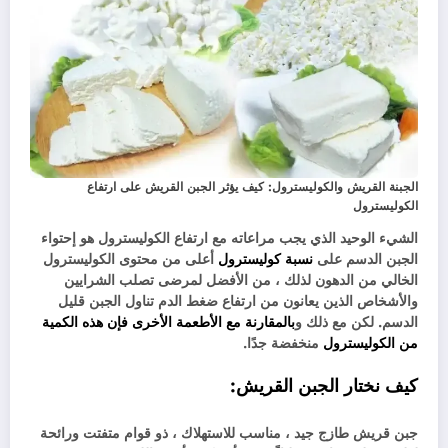
الجبنة القريش والكوليسترول: كيف يؤثر الجبن القريش على ارتفاع
الكوليسترول
الشيء الوحيد الذي يجب مراعاته مع ارتفاع الكوليسترول هو إحتواء
الجبن الدسم على
نسبة كوليسترول
أعلى من محتوى الكوليسترول
الخالي من الدهون لذلك ، من الأفضل لمرضى تصلب الشرايين
والأشخاص الذين يعانون من ارتفاع ضغط الدم تناول الجبن قليل
الدسم. لكن مع ذلك و
بالمقارنة مع الأطعمة الأخرى فإن هذه الكمية
من الكوليسترول
منخفضة جدًا.
كيف نختار الجبن القريش:
جبن قريش طازج جيد ، مناسب للاستهلاك ، ذو قوام متفتت ورائحة