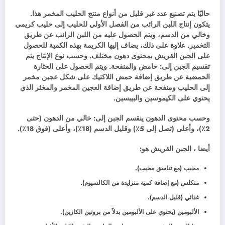
حاليًا يتم تصنيع عدد غير قليل من أنواع منتج الحليب المخمر هذا.
يتكون إنتاج اللبن الرائب من الفصل الأولي للحليب إلى حليب كريمي
وخالي من الدسم، ويتم الحصول عليه من اللبن الرائب عن طريق
التخمير. علاوة على ذلك، يضاف إليها الكريمة بهذه الكمية للحصول
على الجبن القريش بمحتوى دهون مختلف. وحسب نوع الإنتاج يتم
تقسيم الجبن إلى: حامض والمنفحة. ويتم الحصول على الخثارة
الحمضية عن طريق إضافة حمض اللاكتيك على شكل عجين مخمر
إلى الحليب ومنفحة عن طريق إضافة العجين المخمر والمخثر الذي
يحتوي على الكيموسين والبيبسين.
وحسب محتوى الدهون ينقسم الجبن إلى: خالي من الدهون (حتى
2٪)، وأعلى (تصل إلى 5٪) وقليل الدسم (18٪)، وأعلى (فوق 18٪).
أيضا ، الجبن القريش هو:
محبب (مع تناسق محبب).
متكلس (مع إضافة كمية متزايدة من الكالسيوم).
غذائي (قليل الدسم).
الألبومين (يحتوي على الألبومين بدلاً من بروتين الكازين).