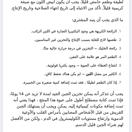
لطيفة وطعم حامض قليلاً. يجب أن يكون أبيض اللون مع صبغة
كريمية قليلاً. تأكد من الانتباه إلى تاريخ انتهاء الصلاحية وتاريخ الإنتاج.
ما الذي يجب أن ينبه المشتري:
الرائحة الكريهة هي وجود البكتيريا الضارة في اللبن الرائب.
طعمها لاذع للغاية بسبب الإنتاج والتخزين غير المناسبين.
رائحة الخليك – التخزين في درجة حرارة عالية جدًا.
الطعم المر هو علامة على العفن.
انتفاخ الغطاء على العبوة – وجود بكتريا قولونية.
الكثير من مصل
اللبن
– لم يكن هناك ضغط كافٍ.
إذا كان الطعم لطيفًا ، فقد تمت إضافة كمية صغيرة من الخميرة.
يجب أن نتذكر أنه يمكن تخزين الجبن الجيد لمدة لا تزيد عن 14 يومًا،
فإذا تمت كتابة مصطلح أطول على عبوة هذا المنتج ، فهذا يعني أنه
تمت إضافة مكونات كيميائية إليه. يمكن ويجب أن يستهلك الجبن
القريش من قبل الأشخاص المصابين بأمراض القلب والأوعية
الدموية وارتفاع مستويات الكوليسترول في الدم ، ولكن من الأفضل
لهم شراء الجبن قليل الدسم.