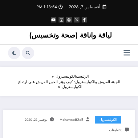
لتجاوز
أغسطس 7, 2026
1:13:54 PM
لى
لمحتوى
لياقة واناقة (صحة وتخسيس)
الرئيسية
الكوليسترول
الجبنة القريش والكوليسترول: كيف يؤثر الجبن القريش على ارتفاع
الكوليسترول
الكوليسترول
MohammedKhalf
نوفمبر 23, 2020
0 تعليقات