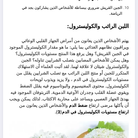
الجبن القريش ضروري ببساطة للأشخاص الذين يشاركون بجد في
الرياضة.
اللبن الرائب والكوليسترول:
يهتم الأشخاص الذين يعانون من أمراض الجهاز القلبي الوعائي
ويراقبون نظامهم الغذائي بما يلي: ما هو مقدار الكوليسترول الموجود
في الجبن القريش؟ وهل يرفع هذا المنتج مستويات الكوليسترول؟
وهل يمكن للأشخاص المصابين بتصلب الشرايين تناوله؟ الجبن
والكولسترول شيئان لا علاقة لهما. لقد أثبت العلماء أن الاستهلاك
المتكرر للجبن أو منتج اللبن الرائب مع تصلب الشرايين يقلل من
مستويات الكوليسترول في الدم ، ولا يزيد ويذوب لويحات
الكوليسترول. محتوى المغنيسيوم والبوتاسيوم فيه يقلل الضغط
ويقوي عضلة القلب وجدران الأوعية الدموية. التربتوفان الموجود فيه
يهدئ الجهاز العصبي ويساعد على محاربة الاكتئاب. لذلك يمكن ويجب
أن يأكلها مرضى ارتفاع
ضغط الدم
والأشخاص الذين يعانون من
ارتفاع مستويات الكوليسترول في الدم
(
2
).