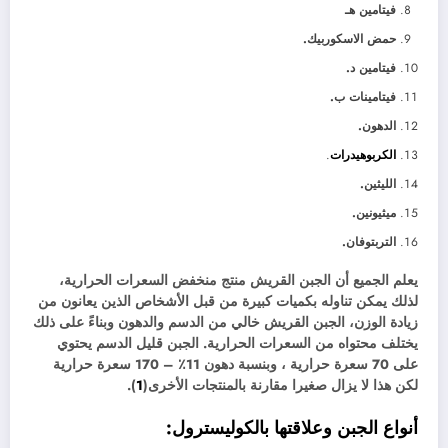
فيتامين هـ
حمض الاسكوربيك.
فيتامين د.
فيتامينات ب.
الدهون.
الكربوهيدرات
.
الليثين.
ميثيونين.
التربتوفان.
يعلم الجميع أن الجبن القريش منتج منخفض السعرات الحرارية،
لذلك يمكن تناوله بكميات كبيرة من قبل الأشخاص الذين يعانون من
زيادة الوزن، الجبن القريش خالي من الدسم والدهون وبناءً على ذلك
يختلف محتواه من السعرات الحرارية. الجبن قليل الدسم يحتوي
على 70 سعرة حرارية ، وبنسبة دهون 11٪ – 170 سعرة حرارية
لكن هذا لا يزال صغيرا مقارنة بالمنتجات الأخرى(
1
).
أنواع الجبن وعلاقتها بالكوليسترول
: