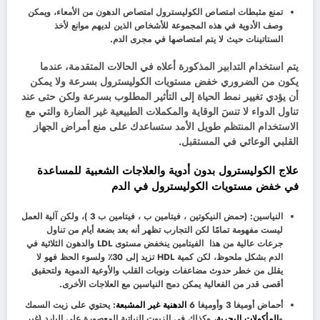
تمنع مثبطات امتصاص الكوليسترول امتصاص الدهون من الأمعاء، ويمكن
وصف الأدوية في هذه المجموعة للأشخاص الذين لديهم موانع لأخذ
الستاتينات حيث لا يتم امتصاصها في مجرى الدم.
يتم استخدام التدابير المذكورة أعلاه في الحالات المتقدمة، عندما
يكون من الضروري خفض مستويات الكوليسترول بسرعة ولا يمكن
أن يؤدي تغيير نمط الحياة إلى التأثير المطلوب بسرعة ولكن حتى عند
تناول الدواء لا تنسَ الوقاية والمكملات الطبيعية غير الضارة والتي مع
الاستخدام المنتظم طويل الأمد ستساعدك على منع أمراض الجهاز
القلبي الوعائي في المستقبل.
علاج الكوليسترول بدون أدوية والعلاجات الشعبية للمساعدة
في
خفض مستويات الكوليسترول في الدم
النياسين: (حمض النيكوتين ، فيتامين ب ، فيتامين ب 3 )، ولكن آلية العمل
ليست مفهومة تمامًا لكن التجارب تظهر أنه بعد بضعة أيام من تناول
جرعات عالية من هذا الفيتامين ينخفض ​​مستوى LDL والدهون الثلاثية في
الدم بشكل ملحوظ، لكن كمية HDL تزيد إلى 30٪ ولسوء الحظ فهو لا
يقلل من خطر حدوث مضاعفات ونوبات القلب والأوعية الدموية ولتحقيق
أقصى قدر من الفعالية يمكن دمج النياسين مع العلاجات الأخرى.
أحماض أوميغا 3 وأوميغا 6
الدهنية غير المشبعة
: يحتوي على زيت السمك
و
المأكولات البحرية
، وكذلك في الزيوت النباتية المعصورة على البارد (غير