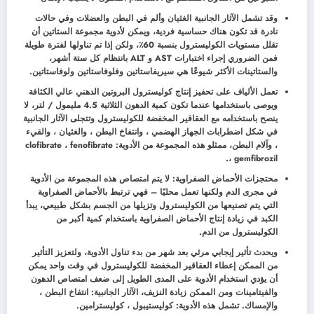
وقد تشمل الآثار الجانبية الغثيان وألم في البطن والعضلات وفي حالات
نادرة قد تكون هناك حساسية فردية، ويمكن لأدوية مجموعة الستاتين أن
تقلل مستويات الكوليسترول بنسبة 60٪، ولكن إذا تم تناولها لفترة طويلة
فمن الضروري إجراء اختبارات AST و ALT بانتظام كل ستة أشهر،
والستاتينات الأكثر شيوعًا هي سيريفاستاتين وفلوفاستاتين ولوفاستاتين.
تعمل الألياف على تحفيز إنتاج كوليسترول البروتين الدهني عالي الكثافة
ويوصى باستخدامها عندما تكون كمية الدهون الثلاثية 4.5 مليمول / لتر، لا
ينصح باستخدامه مع العقاقير المخفضة للكوليسترول وتتجلى الآثار الجانبية
في شكل اضطرابات الجهاز الهضمي ، وانتفاخ البطن ، والغثيان ، والقيء
، وآلام البطن، ممثلو هذه المجموعة من الأدوية: clofibrate ، fenofibrate
، gemfibrozil.
محتجزات الأحماض الصفراوية: لا يتم امتصاص هذه المجموعة من الأدوية
في مجرى الدم ولكنها تعمل محليًا – فهي ترتبط بالأحماض الصفراوية
التي يتم تصنيعها من الكوليسترول وتزيلها من الجسم بشكل طبيعي، يبدأ
الكبد في زيادة إنتاج الأحماض الصفراوية باستخدام كمية أكبر من
الكوليسترول من الدم.
ويحدث تأثير إيجابي مرئي بعد شهر من بدء تناول الأدوية، ولتعزيز التأثير
من الممكن إعطاء العقاقير المخفضة للكوليسترول في وقت واحد يمكن
أن يؤدي استخدام الأدوية على المدى الطويل إلى ضعف امتصاص الدهون
والفيتامينات ومن الممكن زيادة النزيف، الآثار الجانبية: انتفاخ البطن ،
والإمساك. تشمل هذه الأدوية: كوليستيبول ، كوليسترامين.