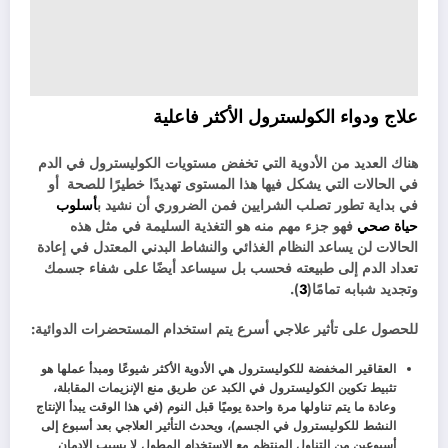
علاج ودواء الكولسترول الأكثر فاعلية
هناك العديد من الأدوية التي تخفض مستويات الكوليسترول في الدم
في الحالات التي يشكل فيها هذا المستوى تهديدًا خطيرًا للصحة أو
في بداية تطور تصلب الشرايين فمن الضروري أن نشيد ب
أسلوب
حياة صحي
فهو جزء مهم منه هو التغذية السليمة في مثل هذه
الحالات لن يساعد النظام الغذائي والنشاط البدني المعتدل في إعادة
تعداد الدم إلى طبيعته فحسب بل سيساعد أيضًا على شفاء جسمك
وتجديد شبابه تمامًا(
3
).
للحصول على تأثير علاجي أسرع يتم استخدام المستحضرات الدوائية:
العقاقير المخفضة للكوليسترول هي الأدوية الأكثر شيوعًا ومبدأ عملها هو
تثبيط تكوين الكوليسترول في الكبد عن طريق منع الإنزيمات المقابلة،
وعادة ما يتم تناولها مرة واحدة يوميًا قبل النوم (في هذا الوقت يبدأ الإنتاج
النشط للكوليسترول في الجسم)، ويحدث التأثير العلاجي بعد أسبوع إلى
أسبوعين من التناول المنتظم مع الاستخدام المطول لا يسبب الإدمان