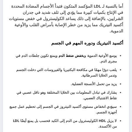
أما بالنسبة لـ LDL المؤكسد المتكون فتبدأ الأجسام المضادة المحددة
في الإنتاج بكميات كبيرة مما يؤدي إلى تلف شديد في جدران
الشرايين، بالإضافة إلى ذلك يساعد الكوليسترول في خفض مستويات
أكسيد النيتريك مما يزيد من خطر الإصابة بأمراض القلب والأوعية
الدموية.
أكسيد النيتريك ودوره المهم في الجسم
يوسع الأوعية الدموية وي
خفض ضغط الدم
ويمنع تكوين جلطات الدم في
مجرى الدم.
يلعب دورًا مهمًا في مكافحة البكتيريا والفيروسات التي دخلت الجسم
وتدمر الخلايا السرطانية.
يزيد من تحمل الأنسجة العضلية.
يشارك في تبادل المعلومات بين الخلايا المختلفة وهو ناقل عصبي في
نقاط الاشتباك العصبي.
سيؤدي انخفاض مستوى أكسيد النيتروز في الجسم إلى تحطيم عمل جميع
أجهزة الجسم.
لا يزيل HDL الكوليسترول من الدم إلى الكبد فحسب بل يمنع أيضًا LDL
من الأكسدة.