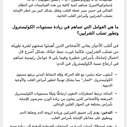
(سيانوكوبالامين): تساهم كمية كافية من هذه الفيتامينات في النظام
الغذائي في حسن سير عضلة القلب وتقلل بشكل كبير من خطر الإصابة
بتصلب الشرايين وأمراض القلب التاجية.
ما هي العوامل التي تساهم في زيادة مستويات الكوليسترول
وتطور تصلب الشرايين؟
في أغلب الأحيان يعاني الأشخاص الذين أهملوا صحتهم لفترة طويلة
من تصلب الشرايين، فكلما غيرت نمط حياتك بشكل أسرع قل
احتمال إصابتك بأمراض خطيرة وفيما يلي 4 عوامل رئيسية تساهم
في ارتفاع نسبة الكوليسترول في الدم:
أسلوب حياة سلبي: مع قلة الحركة وقلة النشاط البدني يرتفع مستوى
الكوليسترول “الضار” مما يشكل تهديدًا لتطور أمراض القلب والأوعية
الدموية.
البدانة: ترتبط اضطرابات الدهون ارتباطًا وثيقًا بمستويات الكوليسترول
المرتفعة والأشخاص الذين يعانون من زيادة الوزن معرضون للإصابة
بأمراض مختلفة في الجهاز القلبي الوعائي.
التدخين
: يؤدي إلى تضييق الشرايين وزيادة لزوجة الدم وتجلط الدم،
وينطوي على مخاطر الإصابة بأمراض القلب.
يؤدي استهلاك كميات كبيرة من المنتجات الحيوانية الدهنية إلى زيادة نسبة