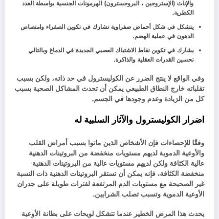
والإناث (الإستروجين ، البروجسترون) الهرمونات الجنسية بواسطة الغدد
الكظرية.
يتشكل في شكل أحماض صفراوية تشارك في تكوين الصفراء وامتصاص
الدهون في عملية الهضم.
يشارك في تكوين نقاط الاشتباك العصبي الجديدة في الدماغ وبالتالي
تحسين القدرات العقلية والذاكرة.
وفي الواقع لا ينتج الضرر عن الكوليسترول في حد ذاته، ولكن بسبب
تقلباته خارج النطاق الطبيعي يمكن أن تحدث المشاكل الصحية بسبب
كل من الزيادة وعدم وجودها في الجسم.
اضرار الكوليسترول والآثار السلبية له
وفقًا للإحصاءات فإن الأشخاص الذين ماتوا بسبب أمراض القلب
والأوعية الدموية لديهم مستويات منخفضة من البروتينات الدهنية
عالية الكثافة ولكن لديهم مستويات عالية من البروتينات الدهنية
منخفضة الكثافة، فإنه يمكن أن تستقر البروتينات الدهنية ذات النسبة
غير الصحيحة مع مستويات الدم المرتفعة لفترات طويلة على جدران
الأوعية الدموية وتسبب تصلب الشرايين.
يحدث هذا المرض الخطير عندما تتشكل لويحات على بطانة الأوعية