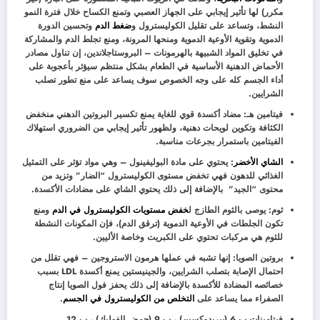
مكرر) لها تأثير إيجابي على الجهاز العصبي وتمنع الكساح خلال فترة النمو
النشط، وتساعد على تقليل الكوليسترول و
ضغط الدم
وتحسين الدورة
الدموية وتقوية الأوعية الدموية ومنحها المرونة، ومنع تجلط الدم والمشاركة
في تخليق المواد الشبيهة بالهرمونات – البروستاجلاندين، إن تناول مصادر
الأحماض الدهنية الأساسية في الطعام بشكل منتظم سيؤثر بأعجوبة على
أداء الجسم كله على وجه الخصوص سوف يساعد على منع تطور تصلب
الشرايين.
فيتامين هـ: مضاد أكسدة قوي للغاية يمنع تكسير البروتين الدهني منخفض
الكثافة وتكوين لويحات دهنية، ولظهور تأثير إيجابي من الضروري استهلاك
الفيتامين باستمرار بجرعات مناسبة.
الشاي الأخضر
: يحتوي على مادة البوليفينول – وهي مواد تؤثر على التمثيل
الغذائي للدهون فهي تخفض مستوى الكوليسترول “الضار” وتزيد من
محتوى “الجيد” بالإضافة إلى ذلك يحتوي الشاي على مضادات الأكسدة.
ثوم: يوصى بالثوم الطازج ل
خفض مستويات الكوليسترول في الدم
ومنع
تكون الجلطات في الأوعية الدموية (ترقق الدم)، فإن المكونات النشطة
للثوم هي مركبات تحتوي على الكبريت وخاصة الأليين.
بروتين الصويا: إنها تشبه في عملها هرمون الاستروجين – فهي تقلل من
احتمال الإصابة بتصلب الشرايين، والجينيستين يمنع أكسدة LDL بسبب
خصائصه المضادة للأكسدة بالإضافة إلى ذلك يحفز فول الصويا إنتاج
الصفراء مما يساعد على
التخلص من الكوليسترول في الجسم
.
فيتامينات ب 6 (بيريدوكسين) ، ب 9 (حمض الفوليك) ، ب 12