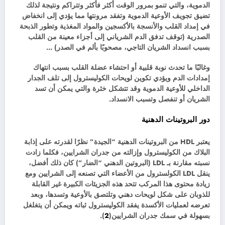
الدموية، والتي تنمو بمرور الوقت أكثر فأكثر وتتراكم ونتيجة لذلك
تضيق تجويف الأوعية الدموية وتفقد مرونتها مما يؤدي إلى انخفاض
في إمداد القلب والأنسجة بالأكسجين والمواد المغذية وتطور الذبحة
الصدرية (توقف تدفق الدم الشرياني إلى أجزاء معينة من القلب
بسبب انسداد الشريان التاجي، مصحوبًا بألم في الصدر) …
وغالبًا ما تحدث نوبة قلبية أو احتشاء عضلة القلب بسبب انتهاك
إمدادات الدم ويؤدي تكوين لويحات الكوليسترول إلى تلف الجدار
الداخلي للأوعية الدموية وقد تتشكل خثرة والتي يمكن أن تسد
الشريان أو تنفصل وتسبب الانسداد.
دور البروتينات الدهنية
يعتبر HDL من البروتينات الدهنية “الجيدة” نظرًا لقدرته على إذابة
البلاك من الكوليسترول وإزالته من جدران الشرايين، فكلما زادت
نسبته مقارنة بـ LDL (البروتين الدهني “الضار”) كان ذلك أفضل،
ينقل LDL الكولسترول من الأعضاء التي تصنعه إلى الشرايين ومع
زيادة محتوى هذا المركب تتحد هذه الجزيئات الكبيرة غير القابلة
للذوبان على شكل لويحات دهني وتلتصق بالأوعية وتسدها، وبعد
تعرضه لعمليات الأكسدة يفقد الكوليسترول ثباته ويمكن أن يتغلغل
بسهولة في سمك جدران الشرايين(
2
).