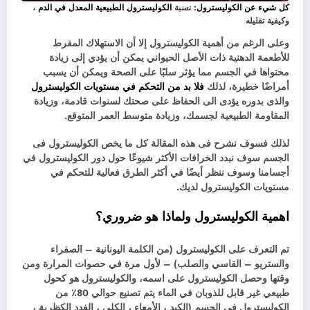
كل شيء عن الكوليسترول
: نسبة
الكوليسترول الطبيعية المعدل في الدم
،
وكيفية تقليله
وعلى الرغم من أهمية الكوليسترول إلا أن الاستهلاك المفرط
للأطعمة الدهنية ذات الأصل الحيواني يمكن أن يؤدي إلى زيادة
محتواها في الجسم مما يؤثر سلبًا على الصحة ويمكن أن يسبب
أمراضًا خطيرة، لذلك
فلا بد من التحكم في مستويات الكوليسترول
والذى بدوره يؤدى الى الحفاظ على صحتك لسنوات قادمة، وزيادة
المقاومة الطبيعية لجسمك، وزيادة متوسط ​​العمر المتوقع.
لذلك فسوف نشرح فى هذه المقالة كل ما يخص الكوليسترول فى
الجسم سوف نبدد الخرافات الأكثر شيوعًا حول دور الكوليسترول في
أجسامنا وسوف ننظر أيضًا في أكثر الطرق فعالية للتحكم في
مستويات الكوليسترول لديك.
اهمية الكوليسترول ولماذا هو ضروري؟
تم التعرف على الكوليسترول (من الكلمة اليونانية – الصفراء
والستريو – القاسي والصلب) – لأول مرة في حصوات المرارة ومن
وقتها وحصل الكوليسترول على اسمه، والكوليسترول هو كحول
طبيعي غير قابل للذوبان في الماء يتم تصنيع حوالي 80٪ من
الكوليسترول في الجسم (الكبد ، الأمعاء ، الكلى ، الغدد الكظرية ،