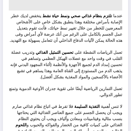
عندما
تلتزم بنظام غذائي صحي ونمط حياة نشط
ينخفض لديك ​​خطر
الإصابة بأمراض مختلفة وهذا ينطبق بشكل خاص على الأشخاص
المعرضين للخطر من خلال تغيير نمط حياتك، فأنت تقوم بتعديل
عمل الجسم بالكامل على الرغم من أنك عرضة لأي أمراض وفى
هذه الحالة يمكن لآليات الدفاع الداخلي أن تتعامل بسهولة مع التهديد.
تعمل الرياضات النشطة على
تحسين التمثيل الغذائي
وتدريب عضلة
القلب في وقت واحد مع عضلات الهيكل العظمي وتساهم في
تحسين إمداد الدم لجميع الأجهزة والأنظمة (أثناء المجهود البدني فإنه
يذهب الدم من المستودع إلى القناة العامة وهذا يساهم في تشبع
الأعضاء بالأكسجين والمواد المغذية بشكل أفضل).
تعمل التمارين الرياضية أيضًا على تقوية جدران الأوعية الدموية وتمنع
تطور الدوالي.
لا تنس أهمية
التغذية السليمة
فلا تفرط في اتباع نظام غذائي صارم
ويجب أن يحصل الجسم على جميع العناصر الغذائية التي يحتاجها
بنسب مثالية وفيتامينات ومعادن وألياف ويجب أن يحتوي النظام
الغذائي على كميات كافية من الخضار والفواكه والحبوب و
اللحوم