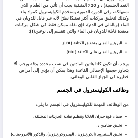
الغدد الجنسية) ، و 20٪ المتبقية يجب أن تأتي من الطعام الذي
نستهلكه، وفي الدورة الدموية يستخدم الكوليسترول كمواد بناء
وكذلك لتخليق مركبات أكثر تعقيدًا نظرًا لأنه غير قابل للذوبان في
الماء (وبالتالي في الدم)، فإن نقله ممكن فقط في شكل مركبات
معقدة قابلة للذوبان في الماء والتي تنقسم إلى نوعين(
1
):
البروتين الدهني منخفض الكثافة (LDL).
البروتين الدهني عالي الكثافة (HDL).
ويجب أن تكون كلتا هاتين المادتين في نسب محددة بدقة ويجب ألا
يتجاوز حجمها الإجمالي القاعدة وهذا يمكن أن يؤدي إلى أمراض
خطيرة في الجهاز القلبي الوعائي.
وظائف الكوليسترول في الجسم
من الوظائف المهمة للكوليسترول فى الجسم ما يلى:
ضمان قوة جدران الخلايا وتنظيم نفاذية الجزيئات المختلفة.
تخليق فيتامين د.
تخليق الستيرويد (الكورتيزون ، الهيدروكورتيزون)، وللذكور (الأندروجينات)