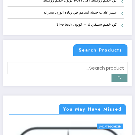
كود خصم روفتيك ROFTECH كوبون خصم روفتيك
عشر عادات حديثة تُساهم في زيادة الوزن بسرعة
كود خصم سيلفرباك – كوبون Silverback
Search Products
You May Have Missed
UNCATEGORIZED