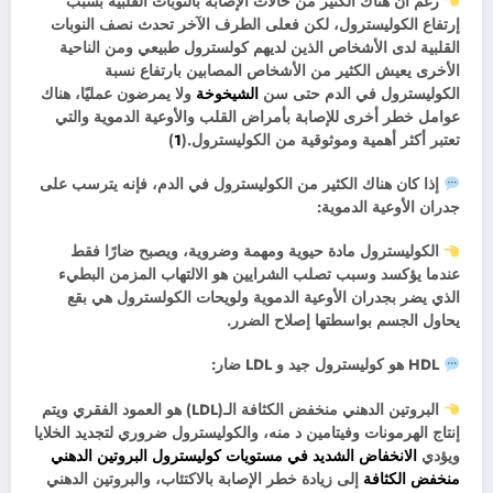
رغم أن هناك الكثير من حالات الإصابة بالنوبات القلبية بسبب
إرتفاع الكوليسترول، لكن فعلى الطرف الآخر تحدث نصف النوبات
القلبية لدى الأشخاص الذين لديهم كولسترول طبيعي ومن الناحية
الأخرى يعيش الكثير من الأشخاص المصابين بارتفاع نسبة
الكوليسترول في الدم حتى سن
الشيخوخة
ولا يمرضون عمليًا، هناك
عوامل خطر أخرى للإصابة بأمراض القلب والأوعية الدموية والتي
تعتبر أكثر أهمية وموثوقية من الكوليسترول.(
1
)
إذا كان هناك الكثير من الكوليسترول في الدم، فإنه يترسب على
جدران الأوعية الدموية:
الكوليسترول مادة حيوية ومهمة وضروية، ويصبح ضارًا فقط
عندما يؤكسد وسبب تصلب الشرايين هو الالتهاب المزمن البطيء
الذي يضر بجدران الأوعية الدموية ولويحات الكولسترول هي بقع
يحاول الجسم بواسطتها إصلاح الضرر.
HDL هو كوليسترول جيد و LDL ضار:
البروتين الدهني منخفض الكثافة الـ(LDL) هو العمود الفقري ويتم
إنتاج الهرمونات وفيتامين د منه، والكوليسترول ضروري لتجديد الخلايا
ويؤدي
الانخفاض الشديد في مستويات كوليسترول البروتين الدهني
منخفض الكثافة
إلى زيادة خطر الإصابة بالاكتئاب، والبروتين الدهني