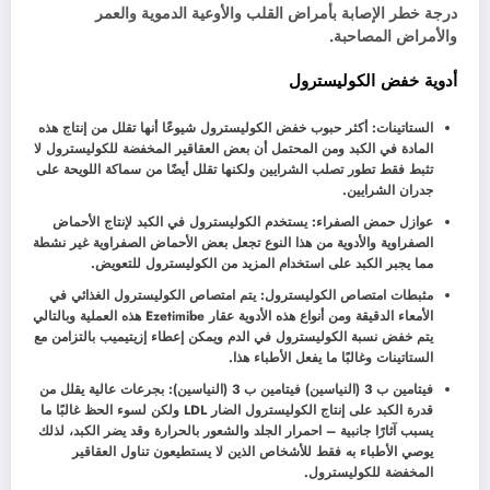
درجة خطر الإصابة بأمراض القلب والأوعية الدموية والعمر
والأمراض المصاحبة.
أدوية خفض الكوليسترول
الستاتينات: أكثر حبوب خفض الكوليسترول شيوعًا أنها تقلل من إنتاج هذه
المادة في الكبد ومن المحتمل أن بعض العقاقير المخفضة للكوليسترول لا
تثبط فقط تطور تصلب الشرايين ولكنها تقلل أيضًا من سماكة اللويحة على
جدران الشرايين.
عوازل حمض الصفراء: يستخدم الكوليسترول في الكبد لإنتاج الأحماض
الصفراوية والأدوية من هذا النوع تجعل بعض الأحماض الصفراوية غير نشطة
مما يجبر الكبد على استخدام المزيد من الكوليسترول للتعويض.
مثبطات امتصاص الكوليسترول: يتم امتصاص الكوليسترول الغذائي في
الأمعاء الدقيقة ومن أنواع هذه الأدوية عقار Ezetimibe هذه العملية وبالتالي
يتم خفض نسبة الكوليسترول في الدم ويمكن إعطاء إزيتيميب بالتزامن مع
الستاتينات وغالبًا ما يفعل الأطباء هذا.
فيتامين ب 3 (النياسين) فيتامين ب 3 (النياسين): بجرعات عالية يقلل من
قدرة الكبد على إنتاج الكوليسترول الضار LDL ولكن لسوء الحظ غالبًا ما
يسبب آثارًا جانبية – احمرار الجلد والشعور بالحرارة وقد يضر الكبد، لذلك
يوصي الأطباء به فقط للأشخاص الذين لا يستطيعون تناول العقاقير
المخفضة للكوليسترول.