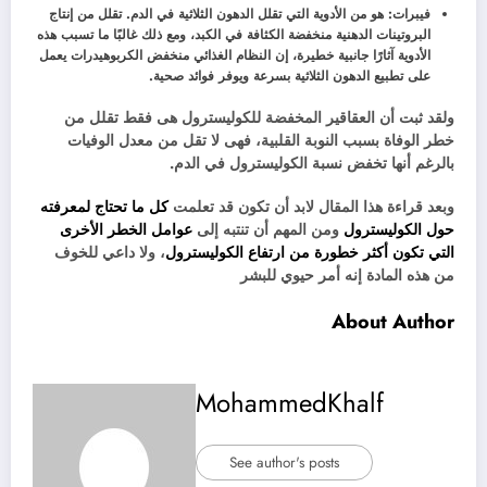
فيبرات: هو من الأدوية التي تقلل الدهون الثلاثية في الدم. تقلل من إنتاج
البروتينات الدهنية منخفضة الكثافة في الكبد، ومع ذلك غالبًا ما تسبب هذه
الأدوية آثارًا جانبية خطيرة، إن النظام الغذائي منخفض الكربوهيدرات يعمل
على تطبيع الدهون الثلاثية بسرعة ويوفر فوائد صحية.
ولقد ثبت أن العقاقير المخفضة للكوليسترول هى فقط تقلل من
خطر الوفاة بسبب النوبة القلبية، فهى لا تقل من معدل الوفيات
بالرغم أنها تخفض نسبة الكوليسترول في الدم.
وبعد قراءة هذا المقال لابد أن تكون قد تعلمت
كل ما تحتاج لمعرفته
حول الكوليسترول
ومن المهم أن تنتبه إلى
عوامل الخطر الأخرى
التي تكون أكثر خطورة من ارتفاع الكوليسترول
، ولا داعي للخوف
من هذه المادة إنه أمر حيوي للبشر
About Author
MohammedKhalf
See author's posts