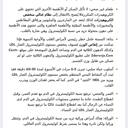
طعام غير صحي: لا تأكل السكر أو الأطعمة الأخرى التي تحتوي على
الكربوهيدرات المكررةK يُنصح بالانتقال إلى
نظام غذائي منخفض
الكربوهيدرات
كذلك ابتعد عن المارجرين والمايونيز ورقائق البطاطس
والمخبوزات والأطعمة المقلية والأطعمة الجاهزة والتى تحتوي هذه الأطعمة
على دهون متحولة تزيد من نسبة الكوليسترول وهي ضارة بالقلب.
بدانة: السمنة عامل خطر رئيسي لأمراض القلب والأوعية الدموية فإذا
تمكنت من
إنقاص الوزن
فسوف ينخفض ​​مستوى الكوليسترول الضار LDL
وكذلك الدهون الثلاثية في الدم وتساعد الطرق الموضحة على موقع Centr-
Zdorovja.Com على تطبيع الكوليسترول والدهون الثلاثية حتى لو لم
تتمكن من تقليل وزن الجسم.
أسلوب حياة سلبي: تمرن 5-6 مرات في الأسبوع لمدة 30-60 دقيقة فقد
ثبت أن النشاط البدني المنتظم يخفض مستوى الكوليسترول الضار LDL
ويزيد من HDL “الجيد” في الدم. كما أنه يحفز فقدان الوزن ويدرب
القلب.
العمر والجنس: ترتفع نسبة الكوليسترول في الدم مع تقدم العمر، وقبل
انقطاع الطمث عادة ما تنخفض مستويات الكوليسترول في الدم لدى
النساء عن الرجال أما بعد انقطاع الطمث غالبًا ما ترتفع نسبة
الكوليسترول الضار LDL لدى النساء.
الوراثة: هناك أمراض وراثية تزيد من نسبة الكوليسترول في الدم، وتنتقل
وراثيا ولكن نادرة وهذا ما يسمى بفرط كوليسترول الدم العائلي.