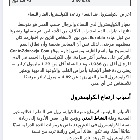
2.49-5.34
70 فما فوق
أعراض الكولسترول عند النساء وقاعدة الكولسترول الضار للنساء
معيار الكوليسترول لدى النساء والرجال حسب العمر هو متوسط ​​
نتائج اختبارات الدم لعشرات الآلاف من الأشخاص. تم حسابها ونشرها
من قبل عيادة Eurolab، من بين الأشخاص الذين تم اختبارهم كان
معظمهم مرضى، لذلك تبين أن المعايير ضعيفة وأن نطاق القيم
المسموح بها واسع للغاية، وتوصي إدارة موقع Centr-Zdorovja.Com
بالتركيز على معايير أكثر صرامة. فإن الكوليسترول الحميد في الدم
للرجال أقل من 1.036، وعند النساء أقل من 1.29 مليمول / لتر –
يعني زيادة خطر الإصابة بأمراض القلب والأوعية الدموية ويعتبر
الكوليسترول الضار الذي يزيد عن 4.92 مليمول / لتر مرتفعًا
للأشخاص في أي عمر.
أسباب ارتفاع الكوليسترول
الأسباب الرئيسية لارتفاع نسبة الكوليسترول هي النظم الغذائية غير
الصحية وقلة
النشاط البدني
ويؤدي تناول بعض الأدوية إلى زيادة
نسبة الكوليسترول في الدم ويعد نقص هرمونات الغدة الدرقية سببًا
شائعًا أيضًا، وقد تكون هناك أمراض وراثية تزيد من نسبة
الكوليسترول، لكن هذا نادر الحدوث.