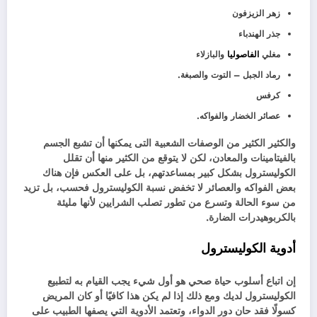
زهر الزيزفون
جذر الهندباء
مغلي
الفاصوليا
والبازلاء
رماد الجبل – التوت والصبغة.
كرفس
عصائر الخضار والفواكه.
والكثير الكثير من الوصفات الشعبية التى يمكنها أن تشبع الجسم
بالفيتامينات والمعادن، لكن لا يتوقع من الكثير منها أن تقلل
الكوليسترول بشكل كبير بمساعدتهم، بل على العكس فإن هناك
بعض الفواكه والعصائر لا تخفض نسبة الكوليسترول فحسب، بل تزيد
من سوء الحالة وتسرع من تطور تصلب الشرايين لأنها مليئة
بالكربوهيدرات الضارة.
أدوية الكوليسترول
إن اتباع أسلوب حياة صحي هو أول شيء يجب القيام به لتطبيع
الكوليسترول لديك ومع ذلك إذا لم يكن هذا كافيًا أو كان المريض
كسولًا فقد حان دور الدواء، وتعتمد الأدوية التي يصفها الطبيب على