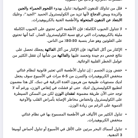
قلل من تناولك للدهون الحيوانية: تناول بهدوء
اللحوم الحمراء
و
الجبن
والزبدة وبيض
الدجاج
لأنها تزيد من الكوليسترول الحميد “الجيد”، وعليك
الابتعاد عن الدهون المتحولة
والأطعمة الغنية بالكربوهيدرات.
لا تتناول الحبوب الكاملة: فإن الأطعمة التي تحتوي على الحبوب الكاملة
مليئة بالكربوهيدرات التي ترفع نسبة الكوليسترول الضار، كما أنها تحتوي
على الغلوتين وهو ضار بنسبة 50-80٪ من الناس.
الإكثار من أكل الفاكهة: فإن الإكثار من أكل
الفاكهة
يجعلك تحصل على
نتائج فحص دم جيدة وتحسد عليها و
الفاكهة
من شأنها أن تققل الكثير من
عوامل الخطر القلبية الوعائية.
خفض وزن الجسم : إن تناول الأطعمة التي تعتبر قانونية لنظام غذائي
منخفض الكربوهيدرات والتمرن من 5-6 مرات في الأسبوع سوف يجعل
لديك مستويات طبيعية من هرمون الغدة الدرقية في دمك، كل هذا مضمون
لتطبيع الكوليسترول لديك حتى لو فشلت في إنقاص الوزن، ورغم أنه لا
توجد حتى الآن طريقة مضمونة ل
فقدان الوزن
لكن من الممكن السيطرة
على الكوليسترول وانخفاض مخاطر الإصابة بأمراض القلب والأوعية
الدموية على الرغم من زيادة الوزن.
تناول الكثير من الألياف في الأطعمة المسموح بها في نظام غذائي
منخفض الكربوهيدرات.
تناول أسماك البحر مرتين على الأقل في الأسبوع أو تناول أحماض أوميغا
3 الدهنية.