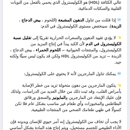
عالي الكثافة (HDL) هو الكوليسترول الذي يحمي بالفعل من النوبات
القلبية والسكتات الدماغية.
إذا قللت من تناول
الدهون المشبعة
(اللحوم ،
بيض الدجاج
،
الزبدة
)، سينخفض مستوى الكوليسترول في الدم:
لا يؤدي تقييد الدهون والسعرات الحرارية تقريبًا إلى
تقليل نسبة
الكوليسترول في الدم
لأن الكبد يبدأ في إنتاج المزيد من
الكوليسترول، والمنتجات الحيوانية –
اللحوم الحمراء
، بيض الدجاج ،
الزبدة – تزيد من الكوليسترول HDL ولكن قد يكون ليس سيئًا ولكنه
جيد.
يمكنك تناول المارجرين لأنه لا يحتوي على الكوليسترول:
يتكون المارجرين من دهون متحولة تزيد من خطر الإصابة
بأمراض القلب، وقد ثبت ذلك من خلال العديد من الدراسات، ولذلك
فإن عليك الإبتعاد عن المارجرين و
المايونيز
والسجق ورقائق
البطاطس والمخبوزات وأي طعام غير مناسب بشكل عام فلا تكن
كسولًا في طهي طعامك الصحي من المنتجات الطبيعية.
لا يجب أن تخاف من الكوليسترول إنه أمر حيوي للإنسان وبدونه فإن
الأداء الطبيعي للجسم مستحيل، ويتم إنتاج هذه المادة بشكل أساسي