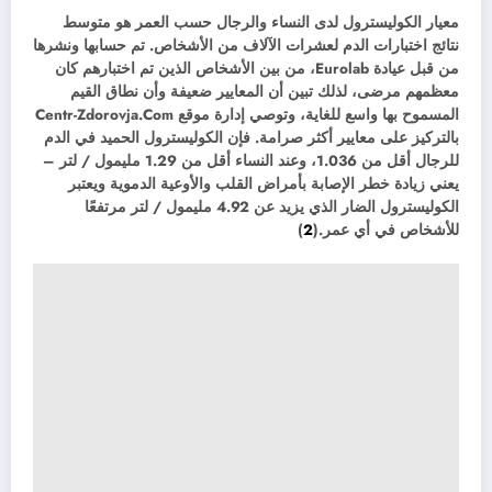
معيار الكوليسترول لدى النساء والرجال حسب العمر هو متوسط ​​
نتائج اختبارات الدم لعشرات الآلاف من الأشخاص. تم حسابها ونشرها
من قبل عيادة Eurolab، من بين الأشخاص الذين تم اختبارهم كان
معظمهم مرضى، لذلك تبين أن المعايير ضعيفة وأن نطاق القيم
المسموح بها واسع للغاية، وتوصي إدارة موقع Centr-Zdorovja.Com
بالتركيز على معايير أكثر صرامة. فإن الكوليسترول الحميد في الدم
للرجال أقل من 1.036، وعند النساء أقل من 1.29 مليمول / لتر –
يعني زيادة خطر الإصابة بأمراض القلب والأوعية الدموية ويعتبر
الكوليسترول الضار الذي يزيد عن 4.92 مليمول / لتر مرتفعًا
للأشخاص في أي عمر.(
2
)