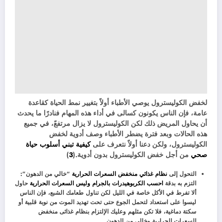
لخفض الكوليسترول يوصي الأطباء أولاً بتغيير نمط الحياة كقاعدة
عامة، فإن الناس يكونون كسالى في أداء هذه المهام فنادرًا ما يحدث
أن يحاول المريض ذلك لكن الكوليسترول لا يزال مرتفعً، في جميع
هذه الحالات وبعد فترة يضطر الأطباء وصف أدوية لخفض
الكوليسترول، ولكن دعنا أولاً نتعرف على
كيفية تبني أسلوب حياة
صحي
من أجل خفض الكوليسترول بدون أدوية.(
3
)
التحول إلى
نظام غذائي منخفض السعرات الحرارية
“خالي من الدهون”:
التزم به بدقة
احسب الكربوهيدرات بالجرام وليس السعرات الحرارية
حاول
ألا تفرط في الأكل خاصة في الليل لكن تناول طعامك الشبع، فإن الناس
ليسوا على استعداد لتحمل الجوع حتى تحت تهديد الموت من نوبة قلبية أو
سكتة دماغية، فلا تكن مثلهم وعليك الإلتزام بنظام غذائى منخفض
السعرات الحرارية وخالى من الدهون.