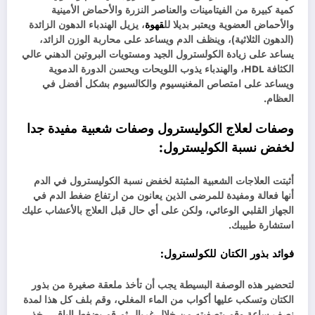
كمية كبيرة من الفيتامينات والعناصر النزرة والأحماض الأمينية
والأحماض العضوية ويعتبر بديلا لل
قهوة
، يزيل الهندباء الدهون الزائدة
(الدهون الثلاثية)، وينظف الدم ويساعد على محاربة الوزن الزائد،
يساعد على زيادة الكولسترول الجيد ومستويات البروتين الدهني عالي
الكثافة HDL، والهندباء يذوب اللويحات ويحسن الدورة الدموية
ويساعد على امتصاص المغنيسيوم والكالسيوم بشكل أفضل في
العظام.
وصفات لعلاج الكوليسترول وصفات شعبية مفيدة جدا
لخفض نسبة الكوليسترول:
أثبتت العلاجات الشعبية المثبتة لخفض نسبة الكوليسترول في الدم
أنها فعالة ومفيدة للمرضى الذين يعانون من ارتفاع ضغط الدم في
الجهاز القلبي الوعائي، ولكن على أي حال قبل العلاج بالأعشاب عليك
استشارة طبيبك.
فوائد بذور الكتان للكولسترول:
لتحضير هذه الوصفة البسيطة يجب أن تأخذ ملعقة صغيرة من بذور
الكتان وتسكب عليها أكواب من الماء المغلي، وقم بلف كل هذا لمدة
نصف ساعة وقم بتصفيته من خلال غربال ثم قم بضغط الباقي، خذ