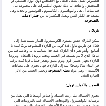
الخصوص تعمل بشكل أفضل مع الأشخاص ذوي الوزن الطبيعي أو
المنخفض، وإضافة الى ذلك تحتوي المكسرات على مجموعة ب ،
فيتامينات أ ، هـ ، والبوتاسيوم ، الكالسيوم ، الفوسفور والحديد وهى
مفيدة جدا لكبار السن وتقلل المكسرات من
خطر الإصابة
بالشيخوخة
.
بازيلاء:
يمكن للبازلاء خفض مستوى الكوليسترول الضار بنسبة تصل إلى
20٪ عن طريق تناول 1.5 كوب من البازلاء المطبوخة يوميًا لمدة 3
أسابيع، وأهم شيء أن البازلاء غنية جدا بفيتامينات ب وخاصة فيتامين
ب 12 الذي لا يتم تصنيعه في الجسم ويجب تزويدنا بالطعام، وتزودنا
البازلاء بجهاز عصبي قوي ونوم عميق وشعر جميل، فإذا كنت ترغب
في البقاء شابًا وصحيًا انتبه إلى البازلاء، فهى تحتوي على مضادات
الأكسدة – وهي مواد
تبطئ الشيخوخة
وتحمي الجسم من الآثار
الضارة للبيئة.
السمك والكوليسترول
:
تحتوي الأسماك على زيت السمك وأحماض أوميغا 3 التي تقلل من
ترسبات الكوليسترول واللويحات، الأسماك غنية بالبروتينات التي
يسهل هضمها وهي مفيدة جدًا للأشخاص الضعفاء والمرضى بفقر