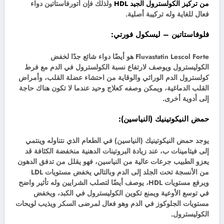
من تركيز الكولسترول الجيد HDL
ولذلك فإن أتورفاستاتين دواء
فعال للغاية وله تركيبة أصلية.
فلوفاستاتين – ليسكول فورتي:
Fluvastatin Lescol Forte هو أيضًا دواء شائع جدًا لخفض
الكوليسترول ويوصف لارتفاع نسبة الكولسترول في الدم مع فرط
كولسترول الدم الوراثي والوقاية من احتشاء عضلة القلب، وأمراض
القلب الدماغية، ويمكن وصفه كعلاج وحيد عندما لا تكون هناك حاجة
إلى أدوية أخرى.
حمض النيكوتينيك (النياسين):
يوجد حمض النيكوتينيك (النياسين) في الطعام الذي نتناوله وينتمي
إلى فيتامينات ب، عند زيادة البروتينات الدهنية منخفضة الكثافة قد
يعزو الطبيب جرعات عالية من النياسين، فهو يقلل من تدفق الدهون
من الأنسجة تحت الجلد إلى الدم وبالتالي يخفض مستويات LDL
ويرفع مستويات HDL، يوصف أيضًا لتصلب الشرايين وله تأثير واضح
في توسع الأوعية ويمنع تكوين الكوليسترول في الكبد، ويخفض
مستويات الجلوكوز في الدم وهو فعال لمرضى السكر ويذيب لويحات
الكوليسترول.