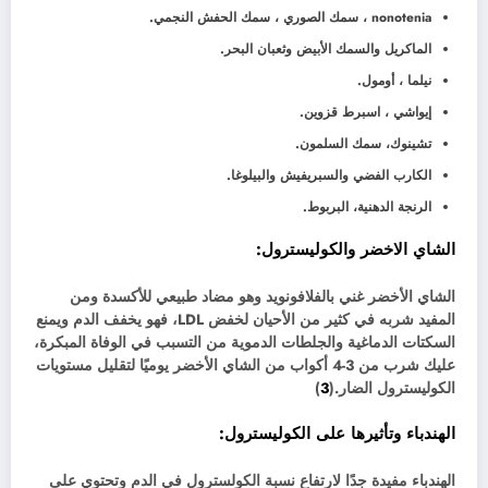
nonotenia ، سمك الصوري ، سمك الحفش النجمي.
الماكريل والسمك الأبيض وثعبان البحر.
نيلما ، أومول.
إيواشي ، اسبرط قزوين.
تشينوك، سمك السلمون.
الكارب الفضي والسبريفيش والبيلوغا.
الرنجة الدهنية، البربوط.
الشاي الاخضر والكوليسترول
:
الشاي الأخضر غني بالفلافونويد وهو مضاد طبيعي للأكسدة ومن
المفيد شربه في كثير من الأحيان لخفض LDL، فهو يخفف الدم ويمنع
السكتات الدماغية والجلطات الدموية من التسبب في الوفاة المبكرة،
عليك شرب من 3-4 أكواب من الشاي الأخضر يوميًا لتقليل مستويات
الكوليسترول الضار.(
3
)
الهندباء وتأثيرها على الكوليسترول:
الهندباء مفيدة جدًا لارتفاع نسبة الكولسترول في الدم وتحتوي على