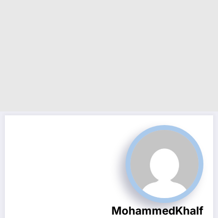
MohammedKhalf