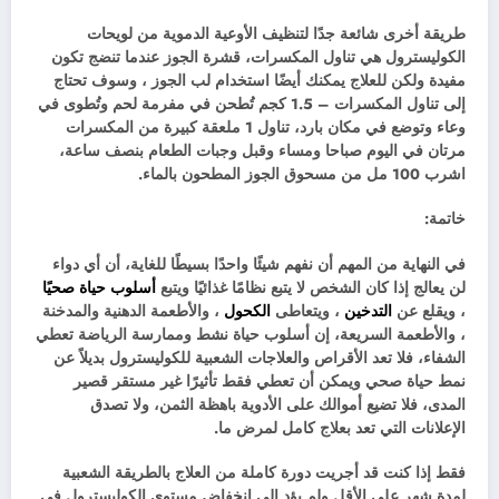
طريقة أخرى شائعة جدًا لتنظيف الأوعية الدموية من لويحات
الكوليسترول هي تناول المكسرات، قشرة الجوز عندما تنضج تكون
مفيدة ولكن للعلاج يمكنك أيضًا استخدام لب الجوز ، وسوف تحتاج
إلى تناول المكسرات – 1.5 كجم تُطحن في مفرمة لحم وتُطوى في
وعاء وتوضع في مكان بارد، تناول 1 ملعقة كبيرة من المكسرات
مرتان في اليوم صباحا ومساء وقبل وجبات الطعام بنصف ساعة،
اشرب 100 مل من مسحوق الجوز المطحون بالماء.
خاتمة:
في النهاية من المهم أن نفهم شيئًا واحدًا بسيطًا للغاية، أن أي دواء
لن يعالج إذا كان الشخص لا يتبع نظامًا غذائيًا ويتبع
أسلوب حياة صحيًا
، ويقلع عن
التدخين
، ويتعاطى
الكحول
، والأطعمة الدهنية والمدخنة
، والأطعمة السريعة، إن أسلوب حياة نشط وممارسة الرياضة تعطي
الشفاء، فلا تعد الأقراص والعلاجات الشعبية للكوليسترول بديلاً عن
نمط حياة صحي ويمكن أن تعطي فقط تأثيرًا غير مستقر قصير
المدى، فلا تضيع أموالك على الأدوية باهظة الثمن، ولا تصدق
الإعلانات التي تعد بعلاج كامل لمرض ما.
فقط إذا كنت قد أجريت دورة كاملة من العلاج بالطريقة الشعبية
لمدة شهر على الأقل ولم يؤد إلى انخفاض مستوى الكوليسترول في