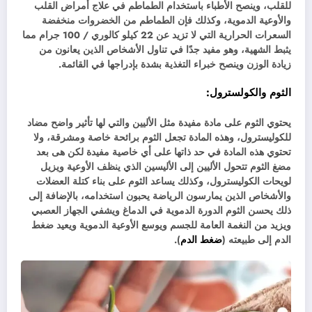
للقلب، وينصح الأطباء باستخدام الطماطم في علاج أمراض القلب
والأوعية الدموية، وكذلك فإن الطماطم من الخضروات منخفضة
السعرات الحرارية التي لا تزيد عن 22 كيلو كالوري / 100 جرام مما
يثبط الشهية، وهو مفيد جدًا في تناول الأشخاص الذين يعانون من
زيادة الوزن وينصح خبراء التغذية بشدة بإدراجها في القائمة.
الثوم والكولسترول:
يحتوي الثوم على مادة مفيدة مثل الأليين والتي لها تأثير واضح مضاد
للكوليسترول، وهذه المادة تجعل الثوم برائحة خاصة ومشرقة، ولا
تحتوي هذه المادة في حد ذاتها على أي خاصية مفيدة لكن هى بعد
مضغ الثوم تتحول الأليين إلى الأليسين الذي ينظف الأوعية ويزيل
لويحات الكوليسترول، وكذلك يساعد الثوم على بناء كتلة العضلات
والأشخاص الذين يمارسون الرياضة يحبون استخدامه، بالإضافة إلى
ذلك يحسن الثوم الدورة الدموية في الدماغ ويشفي الجهاز العصبي
ويزيد من النغمة العامة للجسم ويوسع الأوعية الدموية ويعيد ضغط
الدم إلى طبيعته (
ضغط الدم
).