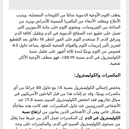
ينظف الثوم الأوعية الدموية تمامًا من اللويحات المتصلبة، ويذيب
الأملاح وينظف الأمعاء من البكتيريا المسببة للأمراض ويزيد من
المناعة من الفيروسات، ويحتوي الثوم على مادة الأدينوزين التي
تعمل على تطبيع عدد الصفائح الدموية في الدم وتقليل كثافة الدم
وترقق الدم، لا تستخدم الثوم على الفور انتظر 10 دقائق بعد التقطيع
لتعزيز تأثير إنزيمات الثوم والفوائد الصحية للمنتج، يساعد تناول 3-4
فصوص من الثوم يوميًا لمدة ثلاثة أشهر على تقليل نسبة
الكولسترول في الدم بنسبة 19-20٪، فهو منظف الأوعية الأكثر
شعبية.
المكسرات والكوليسترول
:
ينخفض ​​إجمالي الكوليسترول بنسبة 5٪ مع تناول 50 جرامًا من أي
مكسرات يوميًا، وقد تم إثبات هذا من قبل الباحثين الأمريكيين في
سياق تجاربهم فقد انخفض الكوليسترول السيئ بنسبة 7.5٪ عند
الأشخاص المدروسين عند تناول المكسرات، فقد كانت هذه مفاجأة
بشكل خاص وهى أن الأشخاص الذين يعانون من
ارتفاع نسبة
الكوليسترول في الدم
إن المكسرات تعمل أكثر من غيرها مما يقلل
من مستوى الكوليسترول السيئ في الدم، والمكسرات على وجه