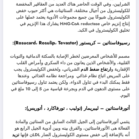
الشرايين، وفي الوقت الحاضر هناك العديد من العقاقير المخفضة
للكوليسترول من أجيال مختلفة، الستاتينات هي أكثر حبوب خفض
الكوليسترول شيوعًا بين جميع مجموعات الأدوية يعتمد عملها على
إنتاج إنزيم خاص HMG-CoA reductase يشارك هذا الإنزيم في
تخليق الكوليسترول في الكبد.
رسيوفاستاتين – كريستور (Rosucard، Rosulip، Tevastor):
مصمم للأشخاص المعرضين لخطر الإصابة بالسكتة الدماغية والنوبات
القلبية، والأشخاص الذين يعانون من داء السكري وأمراض القلب
الإقفارية و
ارتفاع ضغط الدم
الشرياني، ولخفض الكوليسترول يجب
على المريض اتباع نظام غذائي ومراجعة نظامه الغذائي وعندها
فقط يمكنك البدء في تناول الدواء، ولكن يعتمد تناول رسيوفاستاتين
على مستوى الدهون في الدم وبجرعة قياسية من 5 إلى 10 ملغ في
اليوم.
أتورفاستاتين – ليبريمار (توليب ، تورفاكارد ، أتوريس):
ينتمي أتورفاستاتين إلى الجيل الثالث السابق من الستاتين والمادة
الفعالة هى الأتورفاستاتين، والفرق بينه وبين أدوية الجيل الرابع هو
أنه بالإضافة إلى خفض مستوى الكوليسترول الضار LDLن فإنها
تزيد