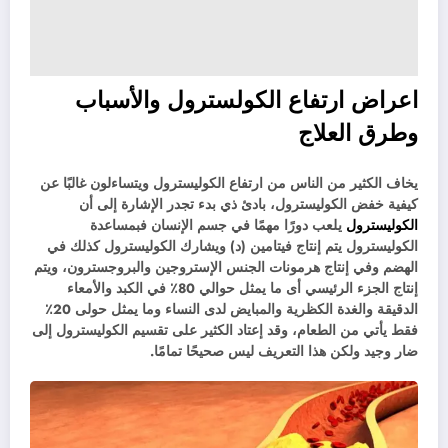
اعراض ارتفاع الكولسترول و
الأسباب
وطرق العلاج
يخاف الكثير من الناس من ارتفاع الكوليسترول ويتساءلون غالبًا عن
كيفية خفض الكوليسترول، بادئ ذي بدء تجدر الإشارة إلى أن
الكوليسترول
يلعب دورًا مهمًا في جسم الإنسان فبمساعدة
الكوليسترول يتم إنتاج فيتامين (د) ويشارك الكوليسترول كذلك في
الهضم وفي إنتاج هرمونات الجنس الإستروجين والبروجسترون، ويتم
إنتاج الجزء الرئيسي أى ما يمثل حوالي 80٪ في الكبد والأمعاء
الدقيقة والغدة الكظرية والمبايض لدى النساء وما يمثل حولى 20٪
فقط يأتي من الطعام، وقد إعتاد الكثير على تقسيم الكوليسترول إلى
ضار وجيد ولكن هذا التعريف ليس صحيحًا تمامًا.