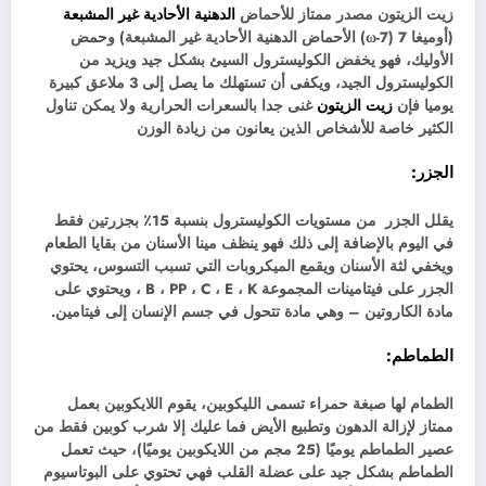
زيت الزيتون مصدر ممتاز للأحماض
الدهنية الأحادية غير المشبعة
(أوميغا 7 (ω-7) الأحماض الدهنية الأحادية غير المشبعة) وحمض
الأوليك، فهو يخفض الكوليسترول السيئ بشكل جيد ويزيد من
الكوليسترول الجيد، ويكفى أن تستهلك ما يصل إلى 3 ملاعق كبيرة
يوميا فإن
زيت الزيتون
غنى جدا بالسعرات الحرارية ولا يمكن تناول
الكثير خاصة للأشخاص الذين يعانون من زيادة الوزن
الجزر:
يقلل الجزر من مستويات الكوليسترول بنسبة 15٪ بجزرتين فقط
في اليوم بالإضافة إلى ذلك فهو ينظف مينا الأسنان من بقايا الطعام
ويخفي لثة الأسنان ويقمع الميكروبات التي تسبب التسوس، يحتوي
الجزر على فيتامينات المجموعة B ، PP ، C ، E ، K ، ويحتوي على
مادة الكاروتين – وهي مادة تتحول في جسم الإنسان إلى فيتامين.
الطماطم:
الطمام لها صبغة حمراء تسمى الليكوبين، يقوم اللايكوبين بعمل
ممتاز لإزالة الدهون وتطبيع الأيض فما عليك إلا شرب كوبين فقط من
عصير الطماطم يوميًا (25 مجم من اللايكوبين يوميًا)، حيث تعمل
الطماطم بشكل جيد على عضلة القلب فهي تحتوي على البوتاسيوم