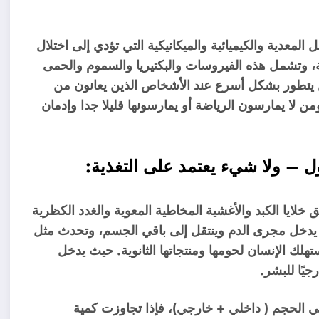
المعدية والكيميائية والميكانيكية التي تؤدي إلى اختلال
ة، وتشمل هذه الفيروسات والبكتيريا والسموم والحمى
ن يتطور بشكل أسرع عند الأشخاص الذين يعانون من
 لا يمارسون الرياضة أو يمارسونها قليلا جدا وإدمان
ل – ولا شيء يعتمد على التغذية:
خلايا الكبد والأغشية المخاطية المعوية والغدد الكظرية
ط يدخل مجرى الدم وينتقل إلى باقي الجسم، وتحدث مثل
تهلك الإنسان لحومها ومنتجاتها الثانوية. حيث يدخل
جيًا للبشر.
 يجب ألا يزيد الحجم عن 1/5 من إجمالي الحجم ( داخلي + خارجي)، فإذا تجاوزت كمية