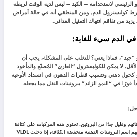
ضو الرئيسي لاستخدامه – الكبد – ليس لديه الوقت لربطه
 فرط كوليسترول الدم. ومن المنطقي أنه في حالة أمراض
زيد من تفاقم انتهاك التمثيل الغذائي.
في الدم سيء للغاية
:
جيد”، فماذا يعني؟ للتغلب على المشكلة، يجب أن
 لا يمكن للكوليسترول “العاري” المُصنّع والمأخوذ
 كحول دهني وتتسبب قطرات الدهون في انسداد الأوعية
 فورًا في “النمو الزائد” ببروتينات النقل مما يجعله
احل:
ئاتهم وقليل جدًا من البروتين. تحتوي هذه المركبات على كثافة
منخفضة جدًا يتم توفيرها بواسطة مكون البروتين، يطلق عليهم اسم البروتينات الدهنية منخفضة الكثافة، إذا دخلت VLDL