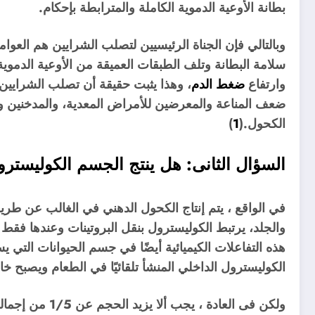
بطانة الأوعية الدموية الكاملة والمترابطة بإحكام.
وبالتالي فإن الجناة الرئيسيين لتصلب الشرايين هم العوامل 
سلامة البطانة وتلف الطبقات العميقة من الأوعية الدموي
وارتفاع
ضغط الدم
، وهذا يثبت حقيقة أن تصلب الشرايي
ضعف المناعة والمعرضين للأمراض المعدية، والمدخنين ومن
الكحول.(
1
)
السؤال الثانى: هل ينتج الجسم الكوليسترو
في الواقع ، يتم إنتاج الكحول الدهني في الغالب عن طريق 
والجلد، يرتبط الكوليسترول بنقل البروتينات وعندها فق
هذه التفاعلات الكيميائية أيضًا في جسم الحيوانات التي يس
الكوليسترول الداخلي المنشأ تلقائيًا في الطعام ويصبح خار
ولكن فى العادة ،