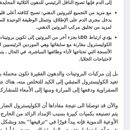
إلى الدم فإنها تصبح الناقل الرئيسي للدهون الثلاثية المحاي
مع مزيد من التجميع للبروتين الدهني: تصبح كثافته أعلى قليل
يدخل مجرى الدم على الإطلاق، وتتمثل الوظيفة الوحيدة ل
لمزيد من تخليق مركب البروتين الدهني.
يؤدي ارتباط LDD بجزء آخر من البروتين إلى تكوين
الأنسجة التي تحتاجها لأداء وظائفها المباشرة، في الحال ، يت
لاحتياجات الخلايا.
بل إن مركبات البروتينات والدهون الفقيرة تكون محملة بالب
تعيد الكوليسترول المتبقي إلى الكبد للتخلص منه، هناك نت
الصفراوية ودفعها إلى المرارة ومنها إلى الأمعاء للمشار
والآن قد توصلنا الى نتيجة مفاداها أن الكوليسترول الضار
يتم تصنيعه بكميات كبيرة بسبب الإمداد الزائد من الخارج
الأوعية الدموية فإنه يبدأ فورًا في “ترقيعها” بجد وبشكل
شيء آخر ليفعله). هذه هي الطريقة التي يحدث بها أول ت