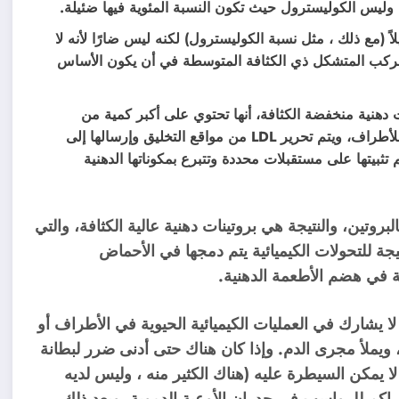
دة وليس الكوليسترول حيث تكون النسبة المئوية فيها ضئيلة.
اً (مع ذلك ، مثل نسبة الكوليسترول) لكنه ليس ضارًا لأنه لا
لمركب المتشكل ذي الكثافة المتوسطة في أن يكون الأساس
 بروتينات دهنية منخفضة الكثافة، أنها تحتوي على أكبر كمية من
الكوليسترول مقارنة مع سابقاتها وهي الموردين الرئيسيين للأطراف، ويتم تحرير LDL من مواقع التخليق وإرسالها إلى
م تثبيتها على مستقبلات محددة وتتبرع بمكوناتها الدهنية
روتين، والنتيجة هي بروتينات دهنية عالية الكثافة، والتي
يجة للتحولات الكيميائية يتم دمجها في الأحماض
كة في هضم الأطعمة الدهنية.
 لا يشارك في العمليات الكيميائية الحيوية في الأطراف أو
، ويملأ مجرى الدم. وإذا كان هناك حتى أدنى ضرر لبطانة
 لا يمكن السيطرة عليه (هناك الكثير منه ، وليس لديه
راكم للرواسب في جدران الأوعية الدموية، وبعد ذلك –