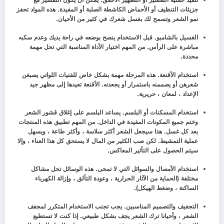
جزيئات التنظيف أو الأحماض الكاشطة الصلبة أو المفيدة. هذه المواد تحفز
نمو الشعر وتسمح لك بغسل شعرك في كثير من الأحيان.
الغسيل بالشامبو. قبل الاستخدام ينصح بوضعه في راحة يديك وعدم سكبه
مباشرة على الرأس. من المهم اختيار الأداة المناسبة التي تحل مهمة
محددة.
استخدام الأقنعة. هذه المرحلة مهمة بشكل خاص للفتيات اللواتي يصبغن
شعرهن أو يصممنه باستمرار أو يجعدنه. الأقنعة تعيدها إلى مظهر جيد
الإعداد ، لمعان ، حريرية.
استخدام المسكنات أو البلسم. يساعد البلسم على إغلاق قشور الشعر
وختم جميع المكونات المفيدة في الداخل. من المهم تطبيق هذه المنتجات
بعد كل غسل. هذا سيجعل الشعر أكثر سلاسة ، وأكثر طاعة ، ويسهل
عملية التمشيط. لكن صب الكثير من المال لا يستحق كل هذا العناء ، وإلا
سيتم الحصول على التأثير المعاكس.
استخدام الأمصال والسوائل التي لا تمحى. هذه الوسائل تحل مشاكل
مختلفة (الحماية من الآثار الحرارية ، وعودة التألق ، وإزالة الكهرباء
الساكنة ، وضغط الهيكل).
التجفيف والتصميم المناسبين. يجب تجنب الاستخدام المتكرر لمجفف
الشعر ، وأحيانا ترك الشعر يجف بشكل طبيعي. إذا كنت لا تستطيع