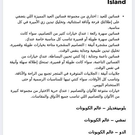
Island
فساتين للعيد : اختاري من مجموعة فساتين العيد المميزة اللي بتضفي
على إطلالتكِ فرحة وأناقة استثنائية، وتخليكِ تبدين زي الأميرة في كل
مناسبة.
فساتين سهرة رائعة : عندكِ خيارات كتير من التصاميم، سواء كانت
فساتين سهرة طويلة أو قصيرة تناسب كل مناسبة خاصة عندكِ.
فساتين مشجرة أنيقة : التصاميم المشجرة متاحة بخيارات طويلة وقصيرة،
تخليكِ تبدين طبيعية وجذابة بنفس الوقت.
فساتين ناعمة وجذابة : إذا كنتي تحبين البساطة، عندكِ خيارات من
الفساتين الناعمة، سواء كانت طويلة أو قصيرة، تمنحكِ إطلالة سهلة وأنيقة
في نفس الوقت.
جلابيات أنيقة : الجلابيات المتوفرة في المتجر تجمع بين الراحة والأناقة،
وتناسب كل الأوقات، سواء كنتي تبيها للمناسبات الرسمية أو حتى
الاستخدام اليومي.
خيارات متنوعة للألوان والتصاميم : عندكِ حرية الاختيار من مجموعة كبيرة
من الألوان والتصاميم اللي تناسب جميع الأذواق والمقاسات.
بلومينغديلز – عالم الكوبونات
نمشي – عالم الكوبونات
الدو – عالم الكوبونات