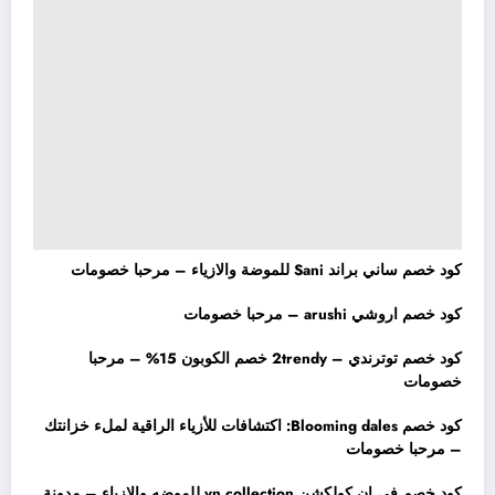
كود خصم ساني براند Sani للموضة والازياء – مرحبا خصومات
كود خصم اروشي arushi – مرحبا خصومات
كود خصم توترندي – 2trendy خصم الكوبون 15% – مرحبا
خصومات
كود خصم Blooming dales: اكتشافات للأزياء الراقية لملء خزانتك
– مرحبا خصومات
كود خصم في ان كولكشن vn collection للموضه والازياء – مدونة