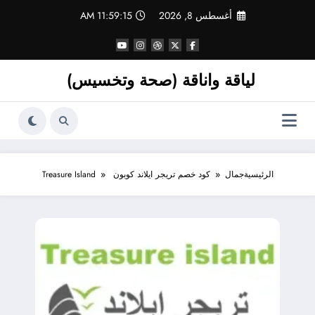
لتجاوز
أغسطس 8, 2026
11:59:15 AM
لى
لمحتوى
لياقة واناقة (صحة وتخسيس)
الرئيسية
جمال
كود خصم تريجر ايلاند كوبون Treasure Island