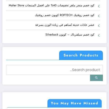
كود خصم متجر ماهر تخفيضات 40% على افضل المنتجات Maher Store
كود خصم روفتيك ROFTECH كوبون خصم روفتيك
عشر عادات حديثة تُساهم في زيادة الوزن بسرعة
كود خصم سيلفرباك – كوبون Silverback
Search Products
You May Have Missed