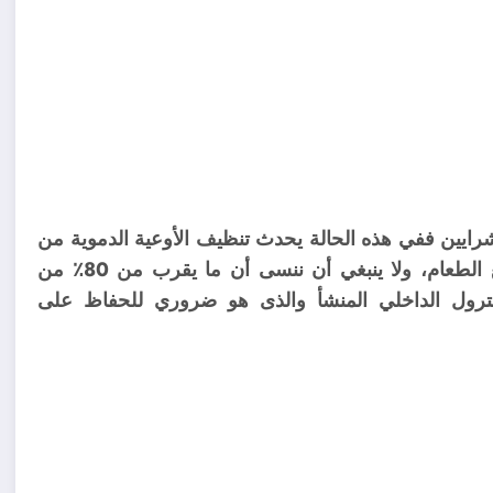
شرايين ففي هذه الحالة يحدث تنظيف الأوعية الدموية من
الكوليسترول بسبب انخفاض تناول الدهون الحيوانية مع الطعام، ولا ينبغي أن ننسى أن ما يقرب من 80٪ من
سترول الداخلي المنشأ والذى هو ضروري للحفاظ على