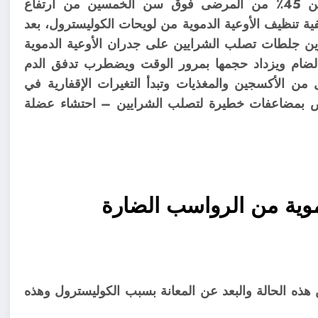
السليم للدهون، ووفقًا للإحصاءات يعاني ما يقرب من 45٪ من المرضى فوق سن الخمسين من ارتفاع
ية تنظيف الأوعية الدموية من لويحات الكوليسترول، بعد
 جلطات تصلب الشرايين على جدران الأوعية الدموية
الضام ويزداد حجمها بمرور الوقت ويضطرب تدفق الدم
من الأكسجين والمغذيات وتبدأ التغيرات الإقفارية في
يض بمضاعفات خطيرة لتصلب الشرايين – احتشاء عضلة
وية من الرواسب الضارة
هذه الحالة والبعد عن المعانة بسبب الكوليسترول وهذه