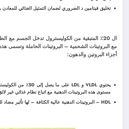
تخليق فيتامين د الضروري لضمان التمثيل الغذائي للمعادن و
ال 20٪ المتبقية من الكوليسترول تدخل الجسم مع ال
مع البروتينات الشحمية – البروتينات الحاملة وتسمى ه
أجزاء البروتين والدهون:
يحتوي VLDL و LDL على
مستوى هذه البروتينات الدهنية مع اتباع نظام غذائي غير لا
HDL – البروتينات الدهنية عالية الكثافة – لها تأثير مضاد للهرمون وتساعد على إزالة تكوينات الكوليسترول داخل الأوعية.