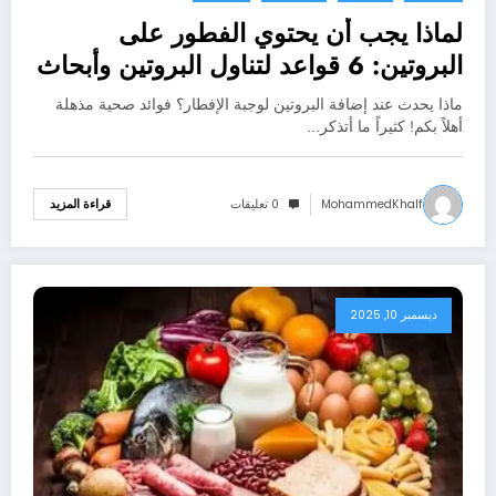
لماذا يجب أن يحتوي الفطور على
البروتين: 6 قواعد لتناول البروتين وأبحاث
حول علاقته بالتحكم في الشهية
ماذا يحدث عند إضافة البروتين لوجبة الإفطار؟ فوائد صحية مذهلة
أهلاً بكم! كثيراً ما أتذكر…
MohammedKhalf
0 تعليقات
قراءة المزيد
ديسمبر 10, 2025