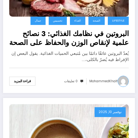
LIFESTYLE
الصحة
الغذاء
تخسيس
جمال
البروتين في نظامك الغذائي: 3 نصائح
علمية لإنقاص الوزن والحفاظ على الصحة
وطول العمر
يُعدّ البروتين عائقًا دائمًا بين مُتبعي الحميات الغذائية. يقول البعض إن
الإفراط فيه يُضرّ بالكلى،…
MohammedKhalf
0 تعليقات
قراءة المزيد
نوفمبر 10, 2025