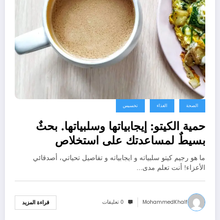
الصحة
الغذاء
تخسيس
حمية الكيتو: إيجابياتها وسلبياتها. بحثٌ
بسيطٌ لمساعدتك على استخلاص
الاستنتاج الصحيح
ما هو رجيم كيتو سلبياته و ايجابياته و تفاصيل تحياتي، أصدقائي
الأعزاء! أنت تعلم مدى…
MohammedKhalf
0 تعليقات
قراءة المزيد