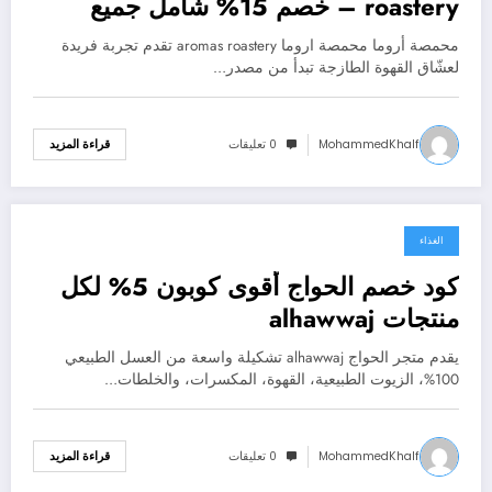
roastery – خصم 15% شامل جميع
المنتجات والعروض
محمصة أروما محمصة اروما aromas roastery تقدم تجربة فريدة
لعشّاق القهوة الطازجة تبدأ من مصدر…
MohammedKhalf
0 تعليقات
قراءة المزيد
الغذاء
فبراير 11, 2026
كود خصم الحواج أقوى كوبون 5% لكل
منتجات alhawwaj
يقدم متجر الحواج alhawwaj تشكيلة واسعة من العسل الطبيعي
100%، الزيوت الطبيعية، القهوة، المكسرات، والخلطات…
MohammedKhalf
0 تعليقات
قراءة المزيد