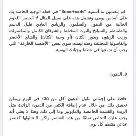
قم بتضمين ما أسميه “Superfoods” في خطة الوجبة الخاصة بك
على أساس يومي وتشمل هذه على سبيل المثال لا الحصر اللحوم
الخالية من الدهون والسلمون والزبادي العادي قليل الدسم
والطماطم والسبانخ والتوت المختلط والشوفان الكامل والمكسرات
وزيت الزيتون وبذور الكتان (أو وجبة الكتان) والشاي الأخضر
والفاصوليا المختلفة وهذه ليست سوى بعض “الأطعمة الخارقة” التي
يجب أن تدمجها في خطط وجباتك اليومية.
8. الدهون
حافظ على إجمالي تناول الدهون أقل من 30٪ في اليوم ويمكن
تحقيق ذلك من خلال عدم إضافة الكثير من الدهون الزائدة مثل
الزبدة والقشدة الحامضة والمايونيز وما إلى ذلك وهذا لا يعني أنه
يجب عليك التخلص تمامًا من هذه العناصر ولكن لا تتناولها كعنصر
غذائي منتظم كل يوم.