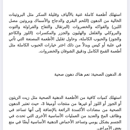
استهلك أطعمة كاملة غنية بالألياف وقليلة السكر مثل البروتينات
الخالية من الدهون (اللحم البقري والدجاج والأسماك وبروتين مصل
اللبن) والفواكه والخضروات (البرتقال والتفاح والفراولة والتوت
والبروكلي والفلفل والهليون والجزر والمكسرات (اللوز والكاجو
والجوز) والحبوب الكاملة، و
حاول تقليل الأطعمة المصنعة التي تأتي
في علبة أو كيس وبدلاً من ذلك اختر خيارات الحبوب الكاملة مثل
أطعمة القمح الكامل ودقيق الشوفان والخضروات.
6. الدهون الصحية: نعم هناك دهون صحية
استهلك كميات كافية من الأطعمة الدهنية الصحية مثل زيت الزيتون
أو الجوز أو اللوز أو غيرها من منتجات أوميغا 3، حيث تعتبر الدهون
الصحية من مضادات الأكسدة الرائعة بالإضافة إلى أنها تساعد في
وظائف المخ والعديد من العمليات الأساسية الأخرى التي تحدث في
الجسم بشكل يومي وتساعد الأحماض الدهنية الأساسية أيضًا في منع
بعض الأمراض.