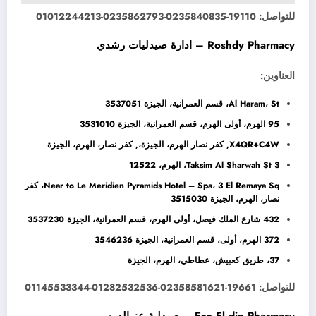
للتواصل: 19110-0235840835-0235862793-01012244213
Roshdy Pharmacy – ادارة صيدليات رشدي
العناوين:
Al Haram، St، قسم العمرانية، الجيزة 3537051
95 الهرم، أولى الهرم، قسم العمرانية، الجيزة 3531010
X4QR+C4W, كفر نصار الهرم، الجيزة،, كفر نصار، الهرم، الجيزة
3 Taksim Al Sharwah St، الهرم، 12522
Near to Le Meridien Pyramids Hotel – Spa، 3 El Remaya Sq، كفر
نصار، الهرم، الجيزة 3515030
432 شارع الملك فيصل، أولى الهرم، قسم العمرانية، الجيزة 3537230
372 الهرم، أولى، قسم العمرانية، الجيزة 3546236
37، طريق كعبيش، عطاطي، الهرم، الجيزة
للتواصل: 19661-02358581621-01282532536-01145533344
Ezz El din Pharmacy – صيدلية عز الدين