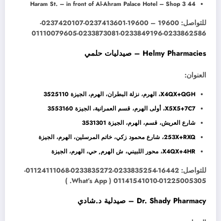
44 Haram St. – in front of Al-Ahram Palace Hotel – Shop 3
للتواصل: 19600 – 19600-0237413601-0237420107-
0233862586-0233849196-0233873081-01110079605
Helmy Pharmacies – صيدليات حلمي
العنوان:
X4QX+QGH، الهرم، نزلة البطران، الهرم، الجيزة 3525110
X5X5+7C7، أولى الهرم، قسم العمرانية، الجيزة 3553160
شارع العريش، قسم، الهرم، الجيزة 3531301
253X+RXQ، شارع محمود زكي، خاتم المرسلين، الهرم، الجيزة
X4QX+4HR، محور اللبيني، ش الهرم, حي، الهرم، الجيزة
للتواصل: 16442-0233835254-0233835272-01124111068-
01225005305-01141541010 ( What’s App. )
Dr. Shady Pharmacy – صيدلية د.شادي