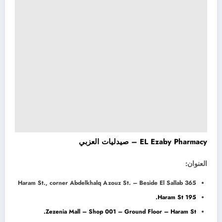
EL Ezaby Pharmacy – صيدليات العزبي
العنوان:
365 Haram St., corner Abdelkhalq Azouz St. – Beside El Sallab
195 Haram St.
Zezenia Mall – Shop 001 – Ground Floor – Haram St.