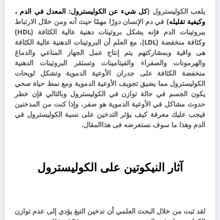
يلعب الكوليسترول (
كل شيء عن الكوليسترول: المعدل في الدم ،
وكيفية تقليله
) في دم الإنسان دورًا مهمًا حيث أنه ومن خلال الارتباط
ببروتينات الدم فإنه يشكل بروتينات دهنية عالية الكثافة (HDL)
وكثافة منخفضة (LDL)، مع العلم أن البروتينات الدهنية عالية الكثافة
هى واقية وبمشاركتهم يتم إنتاج عمل الجهاز المناعي والدماغ
والهرمونات والصفراء والفيتامينات وتستقر البروتينات الدهنية
منخفضة الكثافة على جدران الأوعية الدموية وتشكل لويحات
الكوليسترول مما يضيق تجويف الأوعية الدموية ومع نمط حياة صحي
يكون الجسم في حالة توازن في الكوليسترول وبالتالي فإن خطر
حدوث مشاكل في الأوعية الدموية هو صفر، وإذا كنت من المدخنين
فيجب عليك معرفة كيف يؤثر التدخين على نسبة الكوليسترول في
الدم وهذا ما سوف نستعرضه فى هذاالمقال.
آثار النيكوتين على الكوليسترول
لقد ثبت من خلال البحث العلمي أن تدخين التبغ يؤدي إلى عدم توازن