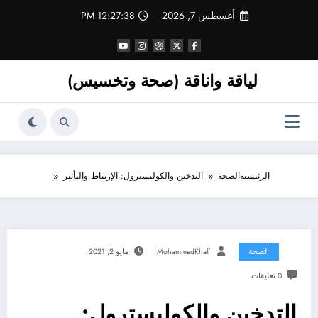
لتجاوز
أغسطس 7, 2026
12:27:38 PM
لى
لمحتوى
لياقة واناقة (صحة وتخسيس)
الرئيسية
الصحة
التدخين والكوليسترول: الإرتباط والتأثير
الصحة
MohammedKhalf
مايو 2, 2021
0 تعليقات
التدخين والكوليسترول: