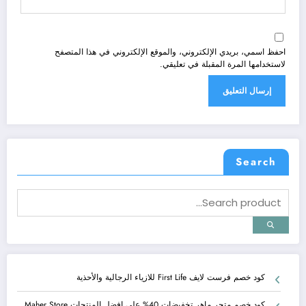
احفظ اسمي، بريدي الإلكتروني، والموقع الإلكتروني في هذا المتصفح
لاستخدامها المرة المقبلة في تعليقي.
Search
كود خصم فرست لايف First Life للازياء الرجالية والأحذية
كود خصم متجر ماهر تخفيضات 40% على افضل المنتجات Maher Store