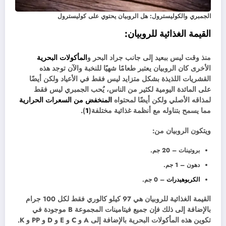
الجمبري والكوليسترول: هل الروبيان يحتوي على كوليسترول
القيمة الغذائية للروبيان:
منذ وقت ليس ببعيد إلى جانب جراد البحر و
المأكولات البحرية
الأخرى كان الروبيان يعتبر طعامًا شهيًا للنخبة والآن توجد هذه
القشريات اللذيذة بشكل متزايد ليس فقط في الأعياد ولكن أيضًا
على المائدة اليومية لكثير من الناس، يُحب الجمبري ليس فقط
لمذاقه الأصلي ولكن أيضًا لمحتواه
المنخفض من السعرات الحرارية
مما يسمح بتناوله مع أنظمة غذائية مختلفة(
1
).
ويتكون الروبيان من:
بروتينات – 20 جم.
دهون – 1 جم.
الكربوهيدرات
– 0 جم.
القيمة الغذائية للروبيان هي 97 كيلو كالوري فقط لكل 100 جرام
بالإضافة إلى ذلك فإن جميع فيتامينات المجموعة B موجودة في
تكوين هذه المأكولات البحرية بالإضافة إلى A و C و E و D و PP و K.