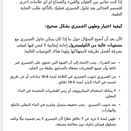
إذا كنت تعاني من الغثيان والقيء والصداع أو أي علامات أخرى
للتسمم الغذائي بعد تناول الجمبري فعليك بالتأكيد طلب العناية
الطبية.
كيفية اختيار وطهي الجمبري بشكل صحيح:
الآن بعد أن أصبح السؤال حول ما إذا كان يمكن تناول الجمبري مع
مستويات عالية من الكوليسترول
إجابة إيجابية لا لبس فيها فيبقى
معرفة أفضل طريقة لاستهلاكها ولهذا هناك التوصيات التالية:
عند الشراء ، يجب الانتباه إلى أن العبوة التي تحتوي على الجمبري غير
تالفة وأن جميع القشريات مغطاة بالتساوي بطبقة من الجليد.
من الضروري تذويب الجمبري في الثلاجة لمدة 8-10 ساعات أو عن طريق
غمسه في الماء البارد لمدة 5-10 دقائق.
لا يمكنك استخدام الميكروويف أو رمي القشريات المجمدة في الماء
المغلي.
بعد تذويب الجمبري ، يجب تجفيفه بمنديل وغمره في الماء المغلي بالملح
والبهارات.
طهي لمدة لا تزيد عن 7 دقائق نظرًا لأن الجمبري لا يتم تجميده نيئًا ولكنه
مسلوق فيمكن تناوله دون معالجة مسبقة.