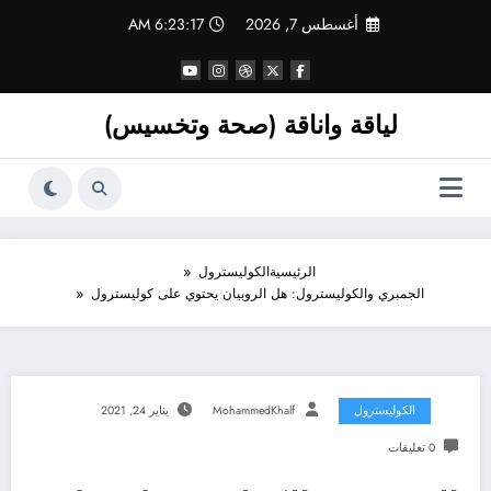
لتجاوز
أغسطس 7, 2026
6:23:18 AM
لى
لمحتوى
لياقة واناقة (صحة وتخسيس)
الرئيسية
الكوليسترول
الجمبري والكوليسترول: هل الروبيان يحتوي على كوليسترول
الكوليسترول
MohammedKhalf
يناير 24, 2021
0 تعليقات