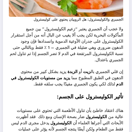
الجمبري والكوليسترول: هل الروبيان يحتوي على كوليسترول
ولا عجب أن الجمبري يعتبر “زعيم الكوليسترول” بين جميع
المأكولات البحرية لكن يجب ألا يغيب عن البال أنه من أجل استقرار
الكوليسترول على جدران الأوعية الدموية وانسدادها فإن وجود
الدهون ضروري وهي ضئيلة في الجمبري – 1 ٪ فقط وبالتالي حتى
نسبة الكوليسترول المرتفعة في الدم لا تضر الجسم إذا تم تناول لحم
الجمبري باعتدال.
إن قلي الجمبري بال
زيت
أو
الزبدة
يزيد بشكل كبير من محتوى
الدهون في الطبق المطبوخ مما
يزيد من مستويات الكوليسترول في
الدم
لذلك لكي يكون الجمبري مفيدًا يجب سلقه فقط.
تأثير الكوليسترول على الجسم:
هناك اعتقاد خاطئ بأن تناول الأطعمة التي تحتوي على مستويات
عالية من
الكوليسترول
ضار بصحة الإنسان ومع ذلك فقد أظهرت
الأبحاث التي أجراها العلماء أن
الكوليسترول
يدخل مجرى الدم ليس
فقط من الطعام ولكن أيضًا ينتجه الجسم لأنه يؤثر على عمليات