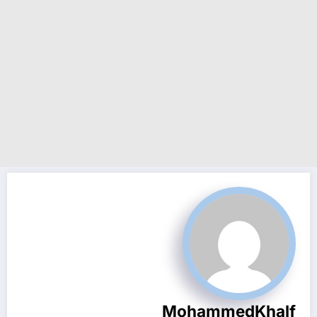
MohammedKhalf